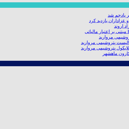
 پادجم شد
عزاداران بازدید کرد
د اروند
کارون ماهشهر