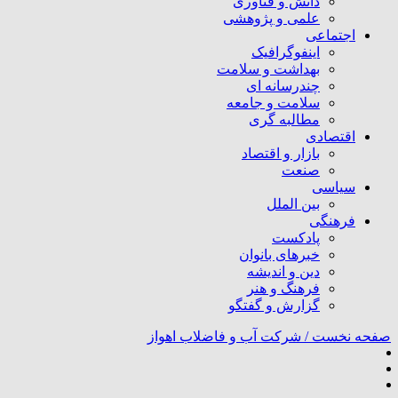
دانش و فناوری
علمی و پژوهشی
اجتماعی
اینفوگرافیک
بهداشت و سلامت
چندرسانه ای
سلامت و جامعه
مطالبه گری
اقتصادی
بازار و اقتصاد
صنعت
سیاسی
بین الملل
فرهنگی
پادکست
خبرهای بانوان
دین و اندیشه
فرهنگ و هنر
گزارش و گفتگو
صفحه نخست /
شرکت آب و فاضلاب اهواز