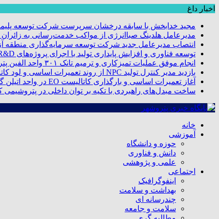
اخبار داغ
مجید خدابخش با سابقه درخشان سرپرست شرکت توسعه پلیمر
مدیرعامل هلدینگ صباانرژی از مواکب خدمت‌رسانی به زائران و 
انتصاب مدیرعامل جدید شرکت توسعه سرمایه‌گذاری منطقه آزا
توسعه فناوری و افزایش پایداری تولید با اجرای پروژه‌های R&D مبتنی بر اعتبار مالیاتی
انجام موفق عملیات تمیزکاری و ترمیم تانک ۳۰۱ واحد الفین پتروشیمی مروارید
بازدید مدیر کنترل تولید NPC از روند تعمیرات اساسی و لود کاتالیست پتروشیمی مروارید
آغاز تعمیرات اساسی و بارگذاری کاتالیست EO در واحد اتیلن گلایکول پتروشیمی مروارید
ساخت مبدل‌های راهبردی با تکیه بر توان داخلی در پتروشیمی 
خانه
آموزشی
حوزه و دانشگاه
دانش و فناوری
علمی و پژوهشی
اجتماعی
اینفوگرافیک
بهداشت و سلامت
چندرسانه ای
سلامت و جامعه
مطالبه گری