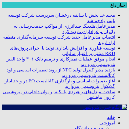
اخبار داغ
مجید خدابخش با سابقه درخشان سرپرست شرکت توسعه
پلیمر پادجم شد
مدیرعامل هلدینگ صباانرژی از مواکب خدمت‌رسانی به
زائران و عزاداران بازدید کرد
انتصاب مدیرعامل جدید شرکت توسعه سرمایه‌گذاری منطقه
آزاد اروند
توسعه فناوری و افزایش پایداری تولید با اجرای پروژه‌های
R&D مبتنی بر اعتبار مالیاتی
انجام موفق عملیات تمیزکاری و ترمیم تانک ۳۰۱ واحد الفین
پتروشیمی مروارید
بازدید مدیر کنترل تولید NPC از روند تعمیرات اساسی و لود
کاتالیست پتروشیمی مروارید
آغاز تعمیرات اساسی و بارگذاری کاتالیست EO در واحد اتیلن
گلایکول پتروشیمی مروارید
ساخت مبدل‌های راهبردی با تکیه بر توان داخلی در پتروشیمی
کارون ماهشهر
خانه
آموزشی
حوزه و دانشگاه