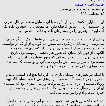
459 بازدید
حدیث احمدی سعید
نویسنده :
حدیث احمدی سعید
کد مطلب : 802
این شمایل شکسته و بیمار اگرچه با آن شمایل مقتدر «زینال بندری»
و «جمشید آریا»ی سابق فاصله دارد اما همچنان می‌شود ردِّ نگاه یک
اسطورهٔ سینمایی را در چشم‌های نافذ و قامت بلندش دید.
وقتی از جمشید هاشم پور حرف می‌زنیم فقط از یک بازیگر حرف
نمی‌زنیم. از شمایل بازیگری هم سخن می‌گوییم. از او که در توانست
در کسوت جمشید آریا، سینمای ایران را از کسادی نجات دهد و
الگویی از قهرمان بسازد که هنوز هم بخشی از نوستالژی تاریخ
سینمای ایران است و در دورانی که هنوز عنوان «سلبریتی» ابداع
نشده بود با سر تراشیده‌اش دل‌بری می‌کرد و توانست یک تنه جای
ستاره‌های خالی سینما در دههٔ ۶۰ را پر کند.
با اینکه در نقش‌های تیپیکال بازی می‌کرد اما هیچ‌گاه کلیشه نشد و
حضورش در فیلم‌ها گیشهٔ سینما را رونق می‌بخشید. شاید اگر نبود،
رؤیای سینمای ایران به تاراج می‌رفت و زینال بندری بود که سینمای
ایران را از زوال نجات داد و آن نگاه نافذ هنوز هم در چشم‌هایش
چیره است و آدم را مرعوب می‌کند.
جمشید هاشم‌پور هنوز هم محبوب است و این محبوبیت نه حاصل
رسانه و فضای مجازی که به سبب واقعیتی دیگر است: این که در