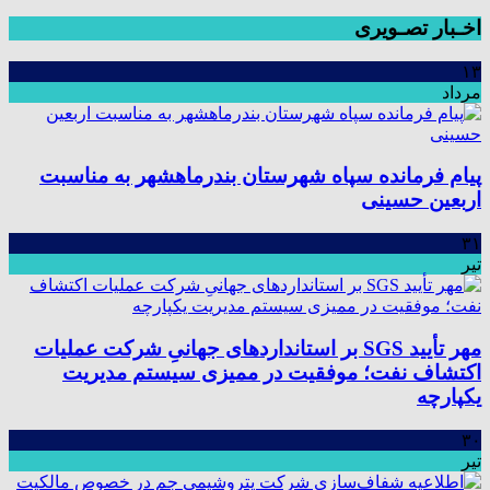
اخـبار تصـویری
۱۳
مرداد
پیام فرمانده سپاه شهرستان بندرماهشهر به مناسبت
اربعین حسینی
۳۱
تیر
مهر تأیید SGS بر استانداردهای جهانیِ شرکت عملیات
اکتشاف نفت؛ موفقیت در ممیزی سیستم مدیریت
یکپارچه
۳۰
تیر