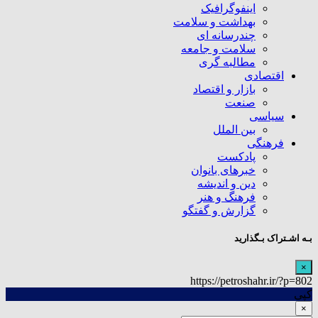
اینفوگرافیک
بهداشت و سلامت
چندرسانه ای
سلامت و جامعه
مطالبه گری
اقتصادی
بازار و اقتصاد
صنعت
سیاسی
بین الملل
فرهنگی
پادکست
خبرهای بانوان
دین و اندیشه
فرهنگ و هنر
گزارش و گفتگو
بـه اشـتراک بـگذارید
×
https://petroshahr.ir/?p=802
کپی
×