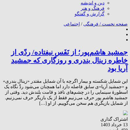
دین و اندیشه
فرهنگ و هنر
گزارش و گفتگو
صفحه نخست /
فرهنگی
/
اجتماعی
جمشید هاشم‌پور؛ از نَفَس نیفتاده/ ردّی از
خاطره زینال بندری و روزگاری که جمشید
آریا بود
این شمایل شکسته و بیمار اگرچه با آن شمایل مقتدر «زینال بندری»
و «جمشید آریا»ی سابق فاصله دارد اما همچنان می‌شود ردِّ نگاه یک
اسطورهٔ سینمایی را در چشم‌های نافذ و قامت بلندش دید. وقتی از
جمشید هاشم پور حرف می‌زنیم فقط از یک بازیگر حرف نمی‌زنیم.
از شمایل بازیگری هم سخن می‌گوییم. از او […]
اشتراک گذاری
13 خرداد 1403