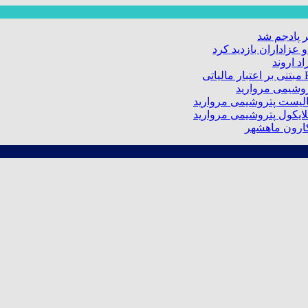
 پادجم شد
عزاداران بازدید کرد
د اروند
کارون ماهشهر