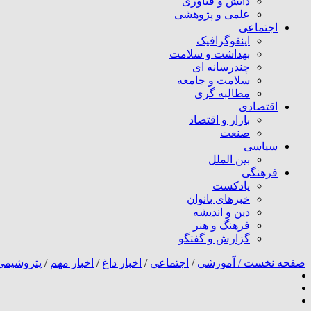
دانش و فناوری
علمی و پژوهشی
اجتماعی
اینفوگرافیک
بهداشت و سلامت
چندرسانه ای
سلامت و جامعه
مطالبه گری
اقتصادی
بازار و اقتصاد
صنعت
سیاسی
بین الملل
فرهنگی
پادکست
خبرهای بانوان
دین و اندیشه
فرهنگ و هنر
گزارش و گفتگو
صفحه نخست /
آموزشی
/
اجتماعی
/
اخبار داغ
/
اخبار مهم
/
پتروشیمی