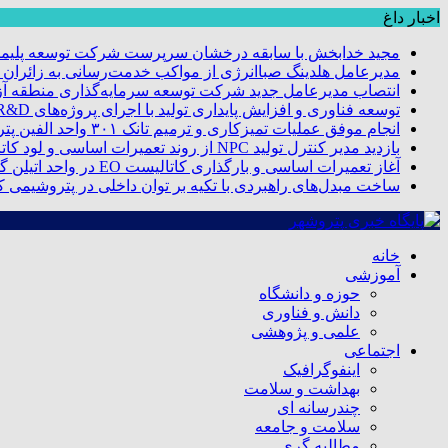
اخبار داغ
مجید خدابخش با سابقه درخشان سرپرست شرکت توسعه پلیمر
مدیرعامل هلدینگ صباانرژی از مواکب خدمت‌رسانی به زائران و 
انتصاب مدیرعامل جدید شرکت توسعه سرمایه‌گذاری منطقه آزا
توسعه فناوری و افزایش پایداری تولید با اجرای پروژه‌های R&D مبتنی بر اعتبار مالیاتی
انجام موفق عملیات تمیزکاری و ترمیم تانک ۳۰۱ واحد الفین پتروشیمی مروارید
بازدید مدیر کنترل تولید NPC از روند تعمیرات اساسی و لود کاتالیست پتروشیمی مروارید
آغاز تعمیرات اساسی و بارگذاری کاتالیست EO در واحد اتیلن گلایکول پتروشیمی مروارید
ساخت مبدل‌های راهبردی با تکیه بر توان داخلی در پتروشیمی 
خانه
آموزشی
حوزه و دانشگاه
دانش و فناوری
علمی و پژوهشی
اجتماعی
اینفوگرافیک
بهداشت و سلامت
چندرسانه ای
سلامت و جامعه
مطالبه گری