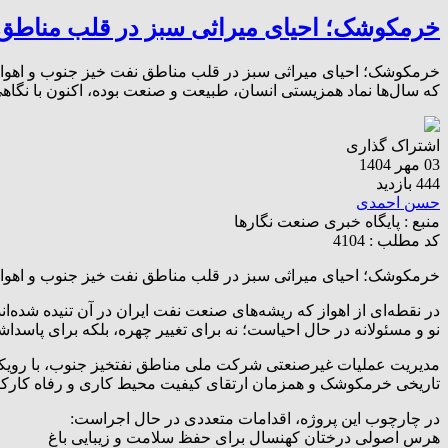
خرمکوشک؛ احیای میراثی سبز در قلب مناطق 
خرمکوشک؛ احیای میراثی سبز در قلب مناطق نفت خیز جنوب و اهواز در 
که سال‌ها نماد همزیستی انسان، طبیعت و صنعت بوده، اکنون با نگاهی
اشتراک گذاری
03 مهر 1404
444 بازدید
حسن احمدی
منبع :
پایگاه خبری صنعت نگارها
کد مطلب : 4104
خرمکوشک؛ احیای میراثی سبز در قلب مناطق نفت خیز جنوب و اهوا
در نقطه‌ای از اهواز که ریشه‌های صنعت نفت ایران در آن تنیده شده‌ا
نو و مسئولانه در حال احیاست؛ نه برای تغییر چهره، بلکه برای پاسد
مدیریت عملیات غیرصنعتی شرکت ملی مناطق نفتخیز جنوب، با رویکردی
تاریخی خرمکوشک و همزمان ارتقای کیفیت محیط کاری و رفاه کارکن
در چارچوب این پروژه، اقدامات متعددی در حال اجراست:
هرس اصولی درختان کهنسال برای حفظ سلامت و زیبایی باغ