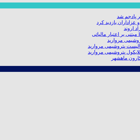
 پادجم شد
عزاداران بازدید کرد
د اروند
کارون ماهشهر