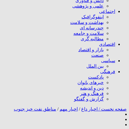
دانش و فناوری
علمی و پژوهشی
اجتماعی
اینفوگرافیک
بهداشت و سلامت
چندرسانه ای
سلامت و جامعه
مطالبه گری
اقتصادی
بازار و اقتصاد
صنعت
سیاسی
بین الملل
فرهنگی
پادکست
خبرهای بانوان
دین و اندیشه
فرهنگ و هنر
گزارش و گفتگو
صفحه نخست /
اخبار داغ
/
اخبار مهم
/
مناطق نفت خیز جنوب