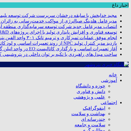
اخبار داغ
مجید خدابخش با سابقه درخشان سرپرست شرکت توسعه پلیمر
مدیرعامل هلدینگ صباانرژی از مواکب خدمت‌رسانی به زائران و 
انتصاب مدیرعامل جدید شرکت توسعه سرمایه‌گذاری منطقه آزا
توسعه فناوری و افزایش پایداری تولید با اجرای پروژه‌های R&D مبتنی بر اعتبار مالیاتی
انجام موفق عملیات تمیزکاری و ترمیم تانک ۳۰۱ واحد الفین پتروشیمی مروارید
بازدید مدیر کنترل تولید NPC از روند تعمیرات اساسی و لود کاتالیست پتروشیمی مروارید
آغاز تعمیرات اساسی و بارگذاری کاتالیست EO در واحد اتیلن گلایکول پتروشیمی مروارید
ساخت مبدل‌های راهبردی با تکیه بر توان داخلی در پتروشیمی 
خانه
آموزشی
حوزه و دانشگاه
دانش و فناوری
علمی و پژوهشی
اجتماعی
اینفوگرافیک
بهداشت و سلامت
چندرسانه ای
سلامت و جامعه
مطالبه گری