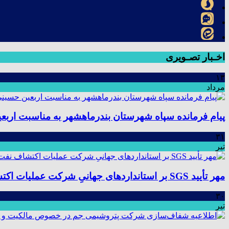
اخـبار تصـویری
۱۳
مرداد
پیام فرمانده سپاه شهرستان بندرماهشهر به مناسبت اربع
۳۱
تیر
مهر تأیید SGS بر استانداردهای جهانیِ شرکت عملیات اکتشاف نفت؛ موفقیت در ممیزی سیستم مدیریت یکپارچه
۳۰
تیر