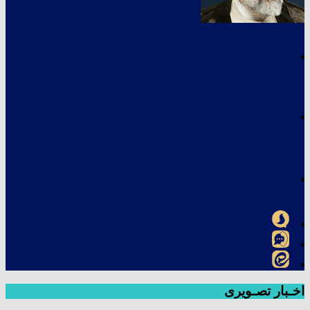
اخـبار تصـویری