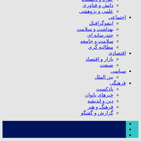
دانش و فناوری
علمی و پژوهشی
اجتماعی
اینفوگرافیک
بهداشت و سلامت
چندرسانه ای
سلامت و جامعه
مطالبه گری
اقتصادی
بازار و اقتصاد
صنعت
سیاسی
بین الملل
فرهنگی
پادکست
خبرهای بانوان
دین و اندیشه
فرهنگ و هنر
گزارش و گفتگو