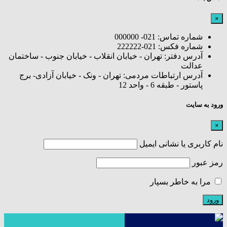
×
شماره تماس: 021- 000000
شماره فکس: 021-222222
آدرس دفتر: تهران - خیابان انقلاب - خیابان جنوب - ساختمان
عدالت
آدرس ارتباطات مردمی: تهران - ونک - خیابان آزادی- برج
پاستور - طبقه 6 - واحد 12
ورود به سایت
×
نام کاربری یا نشانی ایمیل
رمز عبور
مرا به خاطر بسپار