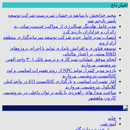
اخبار داغ
مجید خدابخش با سابقه درخشان سرپرست شرکت توسعه
پلیمر پادجم شد
مدیرعامل هلدینگ صباانرژی از مواکب خدمت‌رسانی به
زائران و عزاداران بازدید کرد
انتصاب مدیرعامل جدید شرکت توسعه سرمایه‌گذاری منطقه
آزاد اروند
توسعه فناوری و افزایش پایداری تولید با اجرای پروژه‌های
R&D مبتنی بر اعتبار مالیاتی
انجام موفق عملیات تمیزکاری و ترمیم تانک ۳۰۱ واحد الفین
پتروشیمی مروارید
بازدید مدیر کنترل تولید NPC از روند تعمیرات اساسی و لود
کاتالیست پتروشیمی مروارید
آغاز تعمیرات اساسی و بارگذاری کاتالیست EO در واحد اتیلن
گلایکول پتروشیمی مروارید
ساخت مبدل‌های راهبردی با تکیه بر توان داخلی در پتروشیمی
کارون ماهشهر
خانه
آموزشی
حوزه و دانشگاه