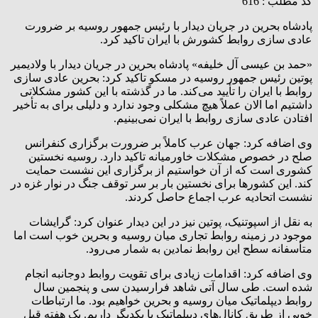
کد مطلب : 616
پادشاه بحرین در جریان دیدار با رئیس جمهور روسیه بر ضرورت
عادی سازی روابط کشورش با ایران تاکید کرد.
«حمد بن عیسی آل خلیفه» پادشاه بحرین در جریان دیدار با ولادیمیر
پوتین رئیس جمهور روسیه در مسکو تاکید کرد: بحرین عادی سازی
روابط با ایران را تأیید می‌کند. ما در گذشته با این کشور مشکلاتی
داشتیم اما الان عملاً هیچ مشکلی وجود ندارد و دلیلی برای به تأخیر
افتادن عادی سازی روابط با ایران نمی‌بینیم.
وی اضافه کرد: جهان عرب کاملاً بر ضرورت برگزاری کنفرانس
صلح در خصوص مشکلات خاورمیانه تاکید دارد. روسیه نخستین
کشوری است که از آن خواستیم از برگزاری این نشست حمایت
کند. این کشورها برای نخستین بار بر سر توقف جنگ در نوار غزه در
نشست اتحادیه عرب اجماع حاصل کردند.
به نقل از اسپوتنیک، پوتین نیز در این دیدار عنوان کرد: گرایشات
موجود در زمینه روابط تجاری میان روسیه و بحرین خوب است اما
متأسفانه سطح این روابط نمادین به شمار می‌رود.
وی اضافه کرد: اقدامات زیادی برای تقویت روابط دوجانبه انجام
شده است. طی سال آتی شاهد فرارسیدن سی و پنجمین سال
روابط دیپلماتیک میان روسیه و بحرین خواهیم بود. ما ارتباطات
خوبی از طریق کانال‌های دیپلماتیک با یکدیگر داریم. یک هفته قبل