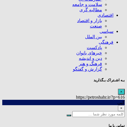
سلامت و جامعه
مطالبه گری
اقتصادی
بازار و اقتصاد
صنعت
سیاسی
بین الملل
فرهنگی
پادکست
خبرهای بانوان
دین و اندیشه
فرهنگ و هنر
گزارش و گفتگو
بـه اشـتراک بـگذارید
×
https://petroshahr.ir/?p=616
کپی
×
تماس با ما