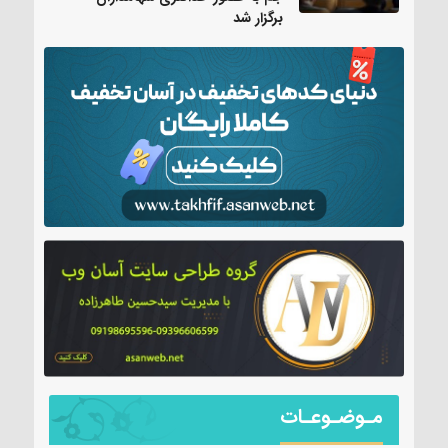
برگزار شد
مـوضـوعـات