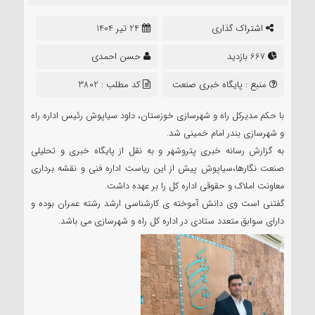
اشتراک گذاری
24 تیر 1404
667 بازدید
حسن احمدی
منبع :
پایگاه خبری صنعت
کد مطلب : 3802
نگارها
با حکم مدیرکل راه‌ و شهرسازی خوزستان، داود سیاپوش رئیس اداره راه
و شهرسازی بندر امام خمینی شد.
به گزارش رسانه خبری پتروشهر و به نقل از پایگاه خبری و تحلیلی
صنعت نگارها،سیاپوش پیش از این ریاست اداره فنی و نقشه برداری
معاونت املاک و حقوقی اداره کل را بر عهده داشت.
گفتنی است وی دانش آموخته ی کارشناسی ارشد رشته عمران بوده و
دارای سوابق متعدد ستادی در اداره کل راه و شهرسازی می باشد.