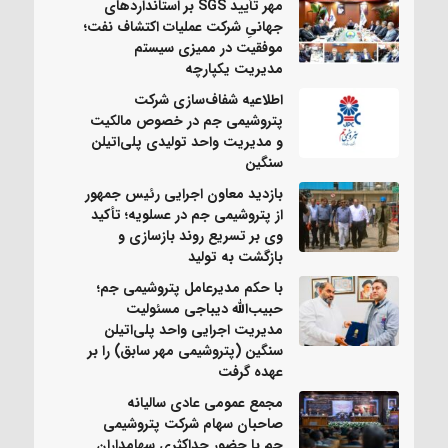
مهر تأیید SGS بر استانداردهای
جهانیِ شرکت عملیات اکتشاف نفت؛
موفقیت در ممیزی سیستم
مدیریت یکپارچه
اطلاعیه شفاف‌سازی شرکت
پتروشیمی جم در خصوص مالکیت
و مدیریت واحد تولیدی پلی‌اتیلن
سنگین
بازدید معاون اجرایی رئیس جمهور
از پتروشیمی جم در عسلویه؛ تأکید
وی بر تسریع روند بازسازی و
بازگشت به تولید
با حکم مدیرعامل پتروشیمی جم؛
حبیب‌الله دیباجی مسئولیت
مدیریت اجرایی واحد پلی‌اتیلن
سنگین (پتروشیمی مهر سابق) را بر
عهده گرفت
مجمع عمومی عادی سالیانه
صاحبان سهام شرکت پتروشیمی
جم با حضور حداکثری سهامداران