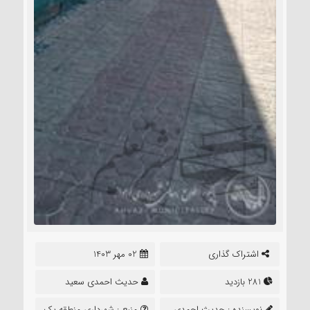
اشتراک گذاری
02 مهر 1403
281 بازدید
حدیث احمدی سعید
نویسنده :
حدیث احمدی
منبع :
شهرداری منطقه یک