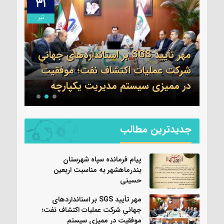
۳۱
۱۳
مرداد
تیر
مهر تأیید SGS بر استانداردهای جهانیِ
اطلا
شرکت عملیات اکتشاف نفت؛ موفقیت
جم 
نی
در ممیزی سیستم مدیریت یکپارچه
واحد
جدیدترین مطالب
پیام فرمانده سپاه شهرستان
بندرماهشهر به مناسبت اربعین
حسینی
مهر تأیید SGS بر استانداردهای
جهانیِ شرکت عملیات اکتشاف نفت؛
موفقیت در ممیزی سیستم