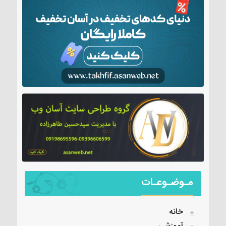
مـوضـوعـات
خانه
آموزشی