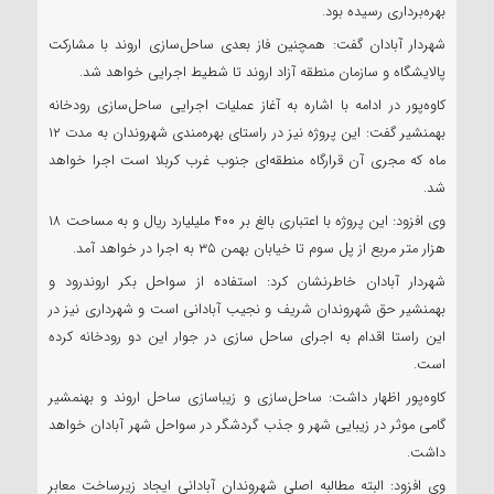
بهره‌برداری رسیده بود.
شهردار آبادان گفت: همچنین فاز بعدی ساحل‌سازی اروند با مشارکت
پالایشگاه و سازمان منطقه آزاد اروند تا شطیط اجرایی خواهد شد.
کاوه‌پور در ادامه با اشاره به آغاز عملیات اجرایی ساحل‌سازی رودخانه
بهمنشیر گفت: این پروژه نیز در راستای بهره‌مندی شهروندان به مدت ۱۲
ماه که مجری آن قرارگاه منطقه‌ای جنوب غرب کربلا است اجرا خواهد
شد.
وی افزود: این پروژه با اعتباری بالغ بر ۴۰۰ ملیلیارد ریال و به مساحت ۱۸
هزار متر مربع از پل سوم تا خیابان بهمن ۳۵ به اجرا در خواهد آمد.
شهردار آبادان خاطرنشان کرد: استفاده از سواحل بکر اروندرود و
بهمنشیر حق شهروندان شریف و نجیب آبادانی است و شهرداری نیز در
این راستا اقدام به اجرای ساحل سازی در جوار این دو رودخانه کرده
است.
کاوه‌پور اظهار داشت: ساحل‌سازی و زیباسازی ساحل اروند و بهنمشیر
گامی موثر در زیبایی شهر و جذب گردشگر در سواحل شهر آبادان خواهد
داشت.
وی افزود: البته مطالبه اصلی شهروندان آبادانی ایجاد زیرساخت معابر