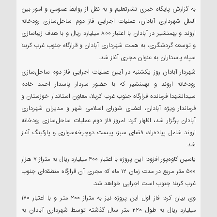
به گزارش پایگاه خبری نشرتعلیم و به نقل از روابط عمومی و امور بین
الملل شهرداری آبادان، عملیات اجرایی فاز دوم ساحل‌سازی رودخانه
اروند و بهمنشیر در آبادان با اعتبار ۸۰۰ میلیارد ریال و با هدف زیباسازی
و توسعه گردشگری، به همت شهرداری آبادان و قرارگاه جنوب غرب کربلا
سپاه پاسداران به عنوان مجری آغاز شد.
شهردار آبادان روز یکشنبه در آیین عملیات اجرایی فاز دوم ساحل‌سازی
رودخانه اروند و بهمنشیر که با حضور سردار پاسدار احمد خادم
سیدالشهدا فرمانده قرارگاه جنوب غرب کربلا، معاون استاندار خوزستان و
فرماندار ویژه آبادان، اعضای شورای اسلامی شهر و مدیران شهرداری
آبادان برگزار شد، اظهار کرد: امروز فاز دوم عملیات ساحل‌سازی رودخانه
اروند شامل پیاده‌راه، فضای سبز، پیست دوچرخه‌سواری و پارکینگ آغاز
شد.
یاسین کاوه‌پور افزود: این پروژه با اعتبار ۴۰۰ میلیارد ریال به متراژ ۷ هزار
۵۰۰ متر مربع در مدت زمان ۱۲ ماه که مجری آن قرارگاه منطقه‌ای جنوب
غرب کربلا جنوب است اجرایی خواهد شد.
وی بیان کرد: فاز اول این پروژه نیز به متراز ۲۰۰ متر و با اعتبار ۱۷۰
میلیارد ریال به طول ۲۲۰ متر سال گذشته توسط شهرداری آبادان به