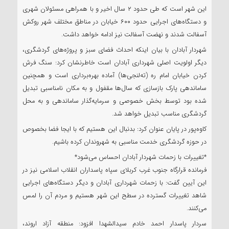
این شهر است که طی حدود ۲ سال اخیر و با همراهی مسئولان شهری
و دستگاه‌های اجرایی حدود ۶۰۰ خیابان در مناطق مختلف شهر روکش
آسفالت شدند و نهضت آسفالت نیز ادامه خواهد داشت.
شهردار آبادان با بیان اینکه احداث فضای سبز و پروژه‌های گردشگری،
دیگر اولویت اصلی شهرداری آبادان است خاطرنشان کرد: سنگ فرش
کردن خیابان امام ره (ته‌لنجی‌ها) آماده بهره‌برداری است و همچنین
ساماندهی پارک بازسازی که سال‌ها مقفول و به مکان نامناسبی تبدیل
شده بود توسط بخش خصوصی و سرمایه‌گذار ساماندهی و به محل
گردشگری مناسب تبدیل خواهد شد.
کاوه‌پور در پایان عنوان کرد: بدنبال این هستیم که با ایجا فضا بخصوص
در حوزه گردشگری خدمت مناسبی به شهروندان کرده باشیم.
*تغییرات با زحمات شهردار آبادان احساس می‌شود*
فرمانده قرارگاه جنوب غرب کربلای سپاه پاسداران انقلاب اسلامی نیز در
این آیین گفت: با زحمات شهرداری آبادان و دیگر دستگاه‌های اجرایی
شاهد تغییرات گسترده در سطح این شهر هستیم و مردم آن را لمس
می‌کنند.
سردار پاسدار احمد خادم سیدالشهدا افزود: منطقه آزاد اروند،