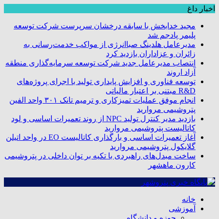
اخبار داغ
مجید خدابخش با سابقه درخشان سرپرست شرکت توسعه
پلیمر پادجم شد
مدیرعامل هلدینگ صباانرژی از مواکب خدمت‌رسانی به
زائران و عزاداران بازدید کرد
انتصاب مدیرعامل جدید شرکت توسعه سرمایه‌گذاری منطقه
آزاد اروند
توسعه فناوری و افزایش پایداری تولید با اجرای پروژه‌های
R&D مبتنی بر اعتبار مالیاتی
انجام موفق عملیات تمیزکاری و ترمیم تانک ۳۰۱ واحد الفین
پتروشیمی مروارید
بازدید مدیر کنترل تولید NPC از روند تعمیرات اساسی و لود
کاتالیست پتروشیمی مروارید
آغاز تعمیرات اساسی و بارگذاری کاتالیست EO در واحد اتیلن
گلایکول پتروشیمی مروارید
ساخت مبدل‌های راهبردی با تکیه بر توان داخلی در پتروشیمی
کارون ماهشهر
خانه
آموزشی
حوزه و دانشگاه