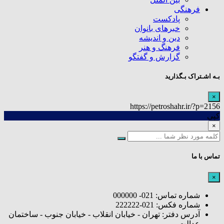
فرهنگی
پادکست
خبرهای بانوان
دین و اندیشه
فرهنگ و هنر
گزارش و گفتگو
بـه اشـتراک بـگذارید
×
https://petroshahr.ir/?p=2156
کپی
×
تماس با ما
×
شماره تماس: 021- 000000
شماره فکس: 021-222222
آدرس دفتر: تهران - خیابان انقلاب - خیابان جنوب - ساختمان
عدالت