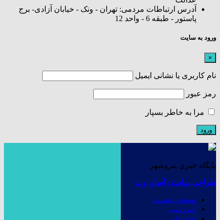
آدرس ارتباطات مردمی: تهران - ونک - خیابان آزادی- برج
پاستور - طبقه 6 - واحد 12
ورود به سایت
×
نام کاربری یا نشانی ایمیل
رمز عبور
مرا به خاطر بسپار
پایگاه خبری پتروشهر
طراحی سایت : آسان وب
صفحه نخست
آموزشی
اجتماعی