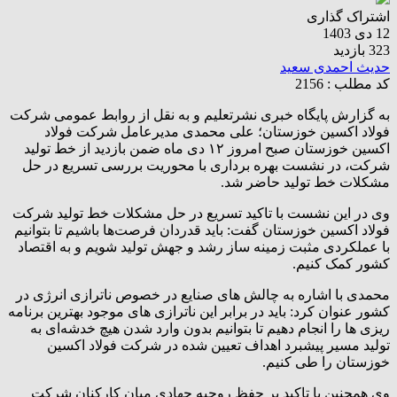
اشتراک گذاری
12 دی 1403
323 بازدید
حدیث احمدی سعید
کد مطلب : 2156
به گزارش پایگاه خبری نشرتعلیم و به نقل از روابط عمومی شرکت
فولاد اکسین خوزستان؛ علی محمدی مدیرعامل شرکت فولاد
اکسین خوزستان صبح امروز ۱۲ دی ماه ضمن بازدید از خط تولید
شرکت، در نشست بهره برداری با محوریت بررسی تسریع در حل
مشکلات خط تولید حاضر شد.
وی در این نشست با تاکید تسریع در حل مشکلات خط تولید شرکت
فولاد اکسین خوزستان گفت: باید قدردان فرصت‌ها باشیم تا بتوانیم
با عملکردی مثبت زمینه ساز رشد و جهش تولید شویم و به اقتصاد
کشور کمک کنیم.
محمدی با اشاره به چالش های صنایع در خصوص ناترازی انرژی در
کشور عنوان کرد: باید در برابر این ناترازی های موجود بهترین برنامه
ریزی ها را انجام دهیم تا بتوانیم بدون وارد شدن هیچ خدشه‌ای به
تولید مسیر پیشبرد اهداف تعیین شده در شرکت فولاد اکسین
خوزستان را طی کنیم.
وی همچنین با تاکید بر حفظ روحیه جهادی میان کارکنان شرکت