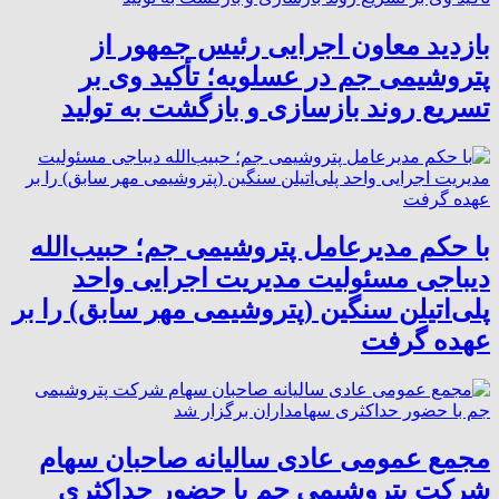
بازدید معاون اجرایی رئیس جمهور از
پتروشیمی جم در عسلویه؛ تأکید وی بر
تسریع روند بازسازی و بازگشت به تولید
با حکم مدیرعامل پتروشیمی جم؛ حبیب‌الله
دیباجی مسئولیت مدیریت اجرایی واحد
پلی‌اتیلن سنگین (پتروشیمی مهر سابق) را بر
عهده گرفت
مجمع عمومی عادی سالیانه صاحبان سهام
شرکت پتروشیمی جم با حضور حداکثری