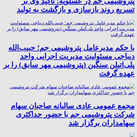
پتروشیمی جم در عسلویه؛ تأکید وی بر
تسریع روند بازسازی و بازگشت به تولید
با حکم مدیرعامل پتروشیمی جم؛ حبیب‌الله
دیباجی مسئولیت مدیریت اجرایی واحد
پلی‌اتیلن سنگین (پتروشیمی مهر سابق) را بر
عهده گرفت
مجمع عمومی عادی سالیانه صاحبان سهام
شرکت پتروشیمی جم با حضور حداکثری
سهامداران برگزار شد