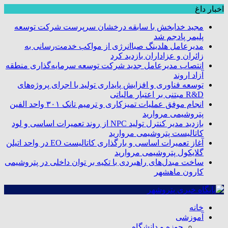
اخبار داغ
مجید خدابخش با سابقه درخشان سرپرست شرکت توسعه
پلیمر پادجم شد
مدیرعامل هلدینگ صباانرژی از مواکب خدمت‌رسانی به
زائران و عزاداران بازدید کرد
انتصاب مدیرعامل جدید شرکت توسعه سرمایه‌گذاری منطقه
آزاد اروند
توسعه فناوری و افزایش پایداری تولید با اجرای پروژه‌های
R&D مبتنی بر اعتبار مالیاتی
انجام موفق عملیات تمیزکاری و ترمیم تانک ۳۰۱ واحد الفین
پتروشیمی مروارید
بازدید مدیر کنترل تولید NPC از روند تعمیرات اساسی و لود
کاتالیست پتروشیمی مروارید
آغاز تعمیرات اساسی و بارگذاری کاتالیست EO در واحد اتیلن
گلایکول پتروشیمی مروارید
ساخت مبدل‌های راهبردی با تکیه بر توان داخلی در پتروشیمی
کارون ماهشهر
خانه
آموزشی
حوزه و دانشگاه