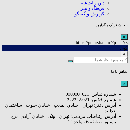
دین و اندیشه
فرهنگ و هنر
گزارش و گفتگو
بـه اشـتراک بـگذارید
×
https://petroshahr.ir/?p=1153
کپی
×
تماس با ما
×
شماره تماس: 021- 000000
شماره فکس: 021-222222
آدرس دفتر: تهران - خیابان انقلاب - خیابان جنوب - ساختمان
عدالت
آدرس ارتباطات مردمی: تهران - ونک - خیابان آزادی- برج
پاستور - طبقه 6 - واحد 12