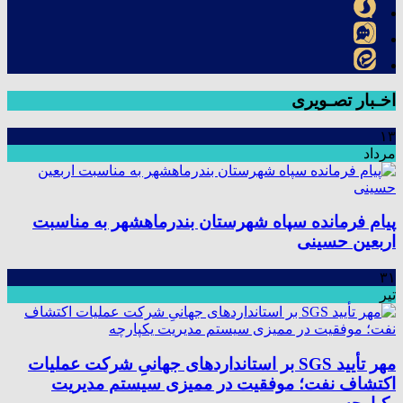
اخـبار تصـویری
۱۳
مرداد
پیام فرمانده سپاه شهرستان بندرماهشهر به مناسبت
اربعین حسینی
۳۱
تیر
مهر تأیید SGS بر استانداردهای جهانیِ شرکت عملیات
اکتشاف نفت؛ موفقیت در ممیزی سیستم مدیریت