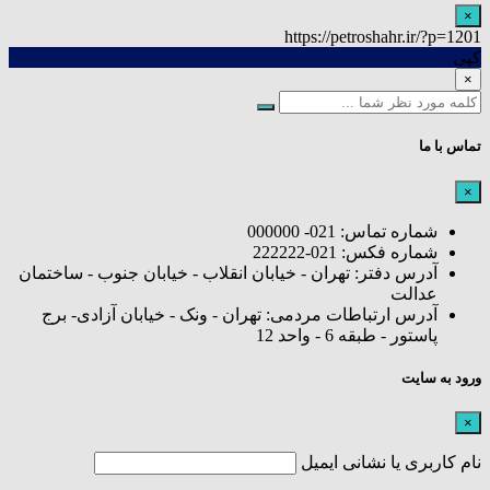
×
https://petroshahr.ir/?p=1201
کپی
×
تماس با ما
×
شماره تماس: 021- 000000
شماره فکس: 021-222222
آدرس دفتر: تهران - خیابان انقلاب - خیابان جنوب - ساختمان
عدالت
آدرس ارتباطات مردمی: تهران - ونک - خیابان آزادی- برج
پاستور - طبقه 6 - واحد 12
ورود به سایت
×
نام کاربری یا نشانی ایمیل