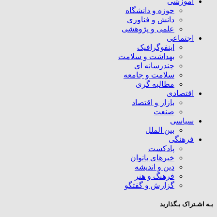
آموزشی
حوزه و دانشگاه
دانش و فناوری
علمی و پژوهشی
اجتماعی
اینفوگرافیک
بهداشت و سلامت
چندرسانه ای
سلامت و جامعه
مطالبه گری
اقتصادی
بازار و اقتصاد
صنعت
سیاسی
بین الملل
فرهنگی
پادکست
خبرهای بانوان
دین و اندیشه
فرهنگ و هنر
گزارش و گفتگو
بـه اشـتراک بـگذارید