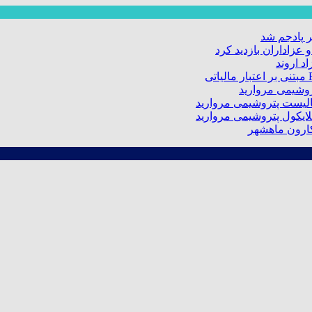
 پادجم شد
عزاداران بازدید کرد
د اروند
کارون ماهشهر