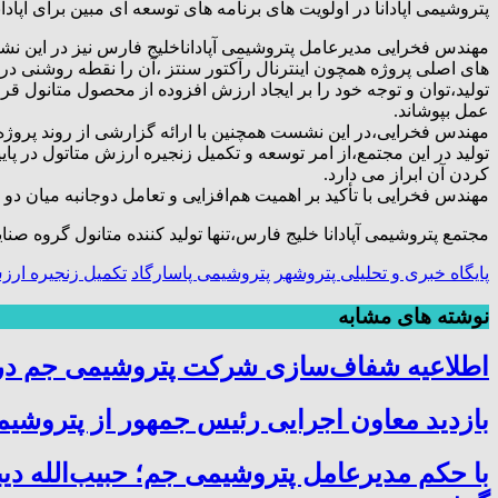
پتروشیمی آپادانا در اولویت های برنامه های توسعه ای مبین برای آپادا
مهندس فخرایی مدیرعامل پتروشیمی آپاداناخلیج فارس نیز در این نشس
های اصلی پروژه همچون اینترنال رآکتور سنتز ،آن را نقطه روشنی در تا
تولید،توان و توجه خود را بر ایجاد ارزش افزوده از محصول متانول قر
عمل بپوشاند.
مهندس فخرایی،در این نشست همچنین با ارائه گزارشی از روند پروژه آپادا
تولید در این مجتمع،از امر توسعه و تکمیل زنجیره ارزش متاتول در 
کردن آن ابراز می دارد.
مهندس فخرایی با تأکید بر اهمیت هم‌افزایی و تعامل دوجانبه میان د
مجتمع پتروشیمی آپادانا خلیج فارس،تنها تولید کننده متانول گروه 
پایگاه خبری و تحلیلی پتروشهر
پتروشیمی پاسارگاد
تکمیل زنجیره ارز
نوشته های مشابه
اطلاعیه شفاف‌سازی شرکت پتروشیمی جم در خ
بازدید معاون اجرایی رئیس جمهور از پتروشیمی
با حکم مدیرعامل پتروشیمی جم؛ حبیب‌الله دی