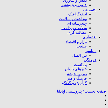
دانش و فناوری
علمی و پژوهشی
اجتماعی
اینفوگرافیک
بهداشت و سلامت
چندرسانه ای
سلامت و جامعه
مطالبه گری
اقتصادی
بازار و اقتصاد
صنعت
سیاسی
بین الملل
فرهنگی
پادکست
خبرهای بانوان
دین و اندیشه
فرهنگ و هنر
گزارش و گفتگو
صفحه نخست /
پتروشیمی آپادانا