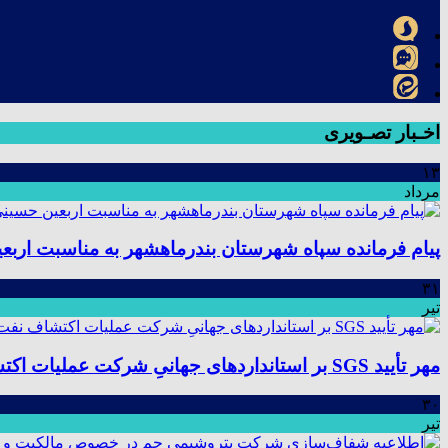
اخـبار تصـویری
۱۳
مرداد
پیام فرمانده سپاه شهرستان بندرماهشهر به مناسبت اربع
۳۱
تیر
مهر تأیید SGS بر استانداردهای جهانیِ شرکت عملیات اکتشاف نفت؛ موفقیت در ممیزی سیستم مدیریت یکپارچه
۳۰
تیر