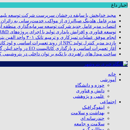
اخبار داغ
مجید خدابخش با سابقه درخشان سرپرست شرکت توسعه پلیمر
مدیرعامل هلدینگ صباانرژی از مواکب خدمت‌رسانی به زائران و 
انتصاب مدیرعامل جدید شرکت توسعه سرمایه‌گذاری منطقه آزا
توسعه فناوری و افزایش پایداری تولید با اجرای پروژه‌های R&D مبتنی بر اعتبار مالیاتی
انجام موفق عملیات تمیزکاری و ترمیم تانک ۳۰۱ واحد الفین پتروشیمی مروارید
بازدید مدیر کنترل تولید NPC از روند تعمیرات اساسی و لود کاتالیست پتروشیمی مروارید
آغاز تعمیرات اساسی و بارگذاری کاتالیست EO در واحد اتیلن گلایکول پتروشیمی مروارید
ساخت مبدل‌های راهبردی با تکیه بر توان داخلی در پتروشیمی 
خانه
آموزشی
حوزه و دانشگاه
دانش و فناوری
علمی و پژوهشی
اجتماعی
اینفوگرافیک
بهداشت و سلامت
چندرسانه ای
سلامت و جامعه
مطالبه گری