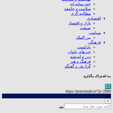
چندرسانه ای
سلامت و جامعه
مطالبه گری
اقتصادی
بازار و اقتصاد
صنعت
سیاسی
بین الملل
فرهنگی
پادکست
خبرهای بانوان
دین و اندیشه
فرهنگ و هنر
گزارش و گفتگو
بـه اشـتراک بـگذارید
×
https://petroshahr.ir/?p=2880
کپی
×