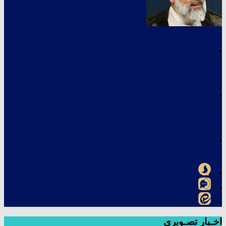
اخـبار تصـویری