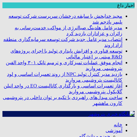
اخبار داغ
مجید خدابخش با سابقه درخشان سرپرست شرکت توسعه
پلیمر پادجم شد
مدیرعامل هلدینگ صباانرژی از مواکب خدمت‌رسانی به
زائران و عزاداران بازدید کرد
انتصاب مدیرعامل جدید شرکت توسعه سرمایه‌گذاری منطقه
آزاد اروند
توسعه فناوری و افزایش پایداری تولید با اجرای پروژه‌های
R&D مبتنی بر اعتبار مالیاتی
انجام موفق عملیات تمیزکاری و ترمیم تانک ۳۰۱ واحد الفین
پتروشیمی مروارید
بازدید مدیر کنترل تولید NPC از روند تعمیرات اساسی و لود
کاتالیست پتروشیمی مروارید
آغاز تعمیرات اساسی و بارگذاری کاتالیست EO در واحد اتیلن
گلایکول پتروشیمی مروارید
ساخت مبدل‌های راهبردی با تکیه بر توان داخلی در پتروشیمی
کارون ماهشهر
خانه
آموزشی
حوزه و دانشگاه