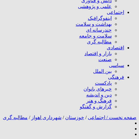
دانش و فناوری
علمی و پژوهشی
اجتماعی
اینفوگرافیک
بهداشت و سلامت
چندرسانه ای
سلامت و جامعه
مطالبه گری
اقتصادی
بازار و اقتصاد
صنعت
سیاسی
بین الملل
فرهنگی
پادکست
خبرهای بانوان
دین و اندیشه
فرهنگ و هنر
گزارش و گفتگو
صفحه نخست /
اجتماعی
/
خوزستان
/
شهرداری اهواز
/
مطالبه گری