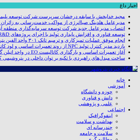
اخبار داغ
مجید خدابخش با سابقه درخشان سرپرست شرکت توسعه پلیمر
مدیرعامل هلدینگ صباانرژی از مواکب خدمت‌رسانی به زائران و 
انتصاب مدیرعامل جدید شرکت توسعه سرمایه‌گذاری منطقه آزا
توسعه فناوری و افزایش پایداری تولید با اجرای پروژه‌های R&D مبتنی بر اعتبار مالیاتی
انجام موفق عملیات تمیزکاری و ترمیم تانک ۳۰۱ واحد الفین پتروشیمی مروارید
بازدید مدیر کنترل تولید NPC از روند تعمیرات اساسی و لود کاتالیست پتروشیمی مروارید
آغاز تعمیرات اساسی و بارگذاری کاتالیست EO در واحد اتیلن گلایکول پتروشیمی مروارید
ساخت مبدل‌های راهبردی با تکیه بر توان داخلی در پتروشیمی 
خانه
آموزشی
حوزه و دانشگاه
دانش و فناوری
علمی و پژوهشی
اجتماعی
اینفوگرافیک
بهداشت و سلامت
چندرسانه ای
سلامت و جامعه
مطالبه گری