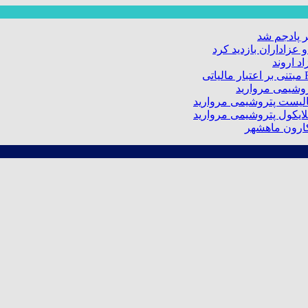
 پادجم شد
عزاداران بازدید کرد
د اروند
کارون ماهشهر