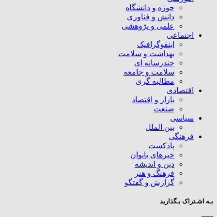
حوزه و دانشگاه
دانش و فناوری
علمی و پژوهشی
اجتماعی
اینفوگرافیک
بهداشت و سلامت
چندرسانه ای
سلامت و جامعه
مطالبه گری
اقتصادی
بازار و اقتصاد
صنعت
سیاسی
بین الملل
فرهنگی
پادکست
خبرهای بانوان
دین و اندیشه
فرهنگ و هنر
گزارش و گفتگو
بـه اشـتراک بـگذارید