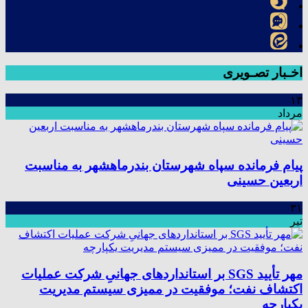
اخـبار تصـویری
۱۳
مرداد
پیام فرمانده سپاه شهرستان بندرماهشهر به مناسبت
اربعین حسینی
۳۱
تیر
مهر تأیید SGS بر استانداردهای جهانیِ شرکت عملیات
اکتشاف نفت؛ موفقیت در ممیزی سیستم مدیریت
یکپارچه