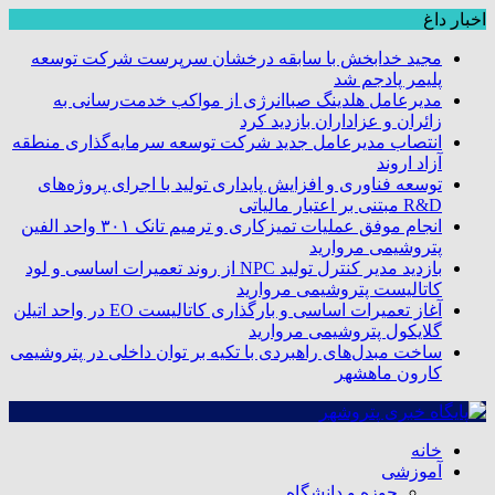
اخبار داغ
مجید خدابخش با سابقه درخشان سرپرست شرکت توسعه
پلیمر پادجم شد
مدیرعامل هلدینگ صباانرژی از مواکب خدمت‌رسانی به
زائران و عزاداران بازدید کرد
انتصاب مدیرعامل جدید شرکت توسعه سرمایه‌گذاری منطقه
آزاد اروند
توسعه فناوری و افزایش پایداری تولید با اجرای پروژه‌های
R&D مبتنی بر اعتبار مالیاتی
انجام موفق عملیات تمیزکاری و ترمیم تانک ۳۰۱ واحد الفین
پتروشیمی مروارید
بازدید مدیر کنترل تولید NPC از روند تعمیرات اساسی و لود
کاتالیست پتروشیمی مروارید
آغاز تعمیرات اساسی و بارگذاری کاتالیست EO در واحد اتیلن
گلایکول پتروشیمی مروارید
ساخت مبدل‌های راهبردی با تکیه بر توان داخلی در پتروشیمی
کارون ماهشهر
خانه
آموزشی
حوزه و دانشگاه