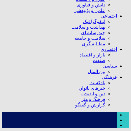
دانش و فناوری
علمی و پژوهشی
اجتماعی
اینفوگرافیک
بهداشت و سلامت
چندرسانه ای
سلامت و جامعه
مطالبه گری
اقتصادی
بازار و اقتصاد
صنعت
سیاسی
بین الملل
فرهنگی
پادکست
خبرهای بانوان
دین و اندیشه
فرهنگ و هنر
گزارش و گفتگو