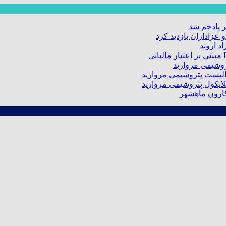
 پادجم شد
عزاداران بازدید کرد
د اروند
کارون ماهشهر