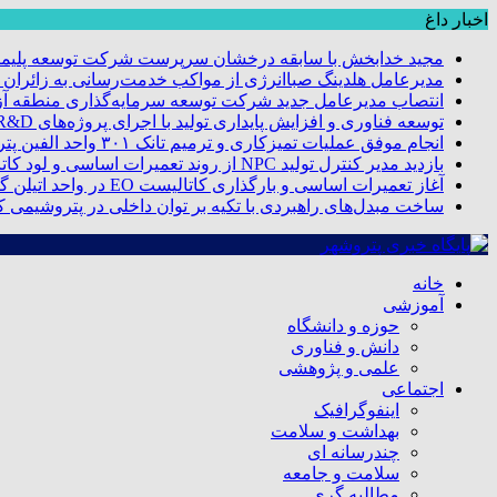
اخبار داغ
مجید خدابخش با سابقه درخشان سرپرست شرکت توسعه پلیمر
مدیرعامل هلدینگ صباانرژی از مواکب خدمت‌رسانی به زائران و 
انتصاب مدیرعامل جدید شرکت توسعه سرمایه‌گذاری منطقه آزا
توسعه فناوری و افزایش پایداری تولید با اجرای پروژه‌های R&D مبتنی بر اعتبار مالیاتی
انجام موفق عملیات تمیزکاری و ترمیم تانک ۳۰۱ واحد الفین پتروشیمی مروارید
بازدید مدیر کنترل تولید NPC از روند تعمیرات اساسی و لود کاتالیست پتروشیمی مروارید
آغاز تعمیرات اساسی و بارگذاری کاتالیست EO در واحد اتیلن گلایکول پتروشیمی مروارید
ساخت مبدل‌های راهبردی با تکیه بر توان داخلی در پتروشیمی 
خانه
آموزشی
حوزه و دانشگاه
دانش و فناوری
علمی و پژوهشی
اجتماعی
اینفوگرافیک
بهداشت و سلامت
چندرسانه ای
سلامت و جامعه
مطالبه گری