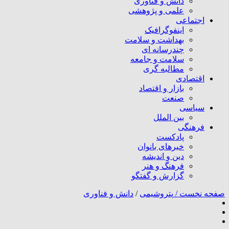
دانش و فناوری
علمی و پژوهشی
اجتماعی
اینفوگرافیک
بهداشت و سلامت
چندرسانه ای
سلامت و جامعه
مطالبه گری
اقتصادی
بازار و اقتصاد
صنعت
سیاسی
بین الملل
فرهنگی
پادکست
خبرهای بانوان
دین و اندیشه
فرهنگ و هنر
گزارش و گفتگو
صفحه نخست /
پتروشیمی
/
دانش و فناوری