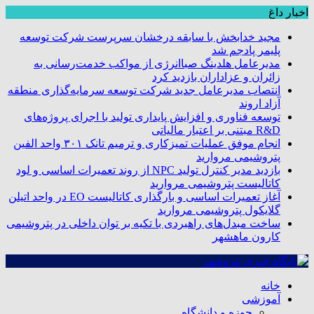
اخبار داغ
مجید خدابخش با سابقه درخشان سرپرست شرکت توسعه
پلیمر پادجم شد
مدیرعامل هلدینگ صباانرژی از مواکب خدمت‌رسانی به
زائران و عزاداران بازدید کرد
انتصاب مدیرعامل جدید شرکت توسعه سرمایه‌گذاری منطقه
آزاد اروند
توسعه فناوری و افزایش پایداری تولید با اجرای پروژه‌های
R&D مبتنی بر اعتبار مالیاتی
انجام موفق عملیات تمیزکاری و ترمیم تانک ۳۰۱ واحد الفین
پتروشیمی مروارید
بازدید مدیر کنترل تولید NPC از روند تعمیرات اساسی و لود
کاتالیست پتروشیمی مروارید
آغاز تعمیرات اساسی و بارگذاری کاتالیست EO در واحد اتیلن
گلایکول پتروشیمی مروارید
ساخت مبدل‌های راهبردی با تکیه بر توان داخلی در پتروشیمی
کارون ماهشهر
خانه
آموزشی
حوزه و دانشگاه