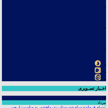
اخـبار تصـویری
۱۳
مرداد