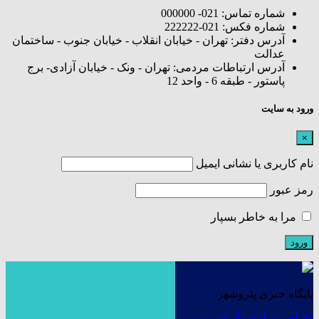
شماره تماس: 021- 000000
شماره فکس: 021-222222
آدرس دفتر: تهران - خیابان انقلاب - خیابان جنوب - ساختمان
عدالت
آدرس ارتباطات مردمی: تهران - ونک - خیابان آزادی- برج
پاستور - طبقه 6 - واحد 12
ورود به سایت
×
نام کاربری یا نشانی ایمیل
رمز عبور
مرا به خاطر بسپار
پایگاه خبری پتروشهر
طراحی سایت : آسان وب