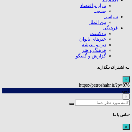
بازار و اقتصاد
صنعت
سیاسی
بین الملل
فرهنگی
پادکست
خبرهای بانوان
دین و اندیشه
فرهنگ و هنر
گزارش و گفتگو
بـه اشـتراک بـگذارید
×
https://petroshahr.ir/?p=876
کپی
×
تماس با ما
×