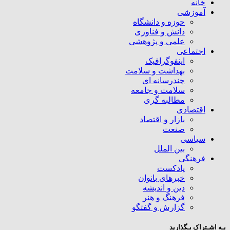
خانه
آموزشی
حوزه و دانشگاه
دانش و فناوری
علمی و پژوهشی
اجتماعی
اینفوگرافیک
بهداشت و سلامت
چندرسانه ای
سلامت و جامعه
مطالبه گری
اقتصادی
بازار و اقتصاد
صنعت
سیاسی
بین الملل
فرهنگی
پادکست
خبرهای بانوان
دین و اندیشه
فرهنگ و هنر
گزارش و گفتگو
بـه اشـتراک بـگذارید