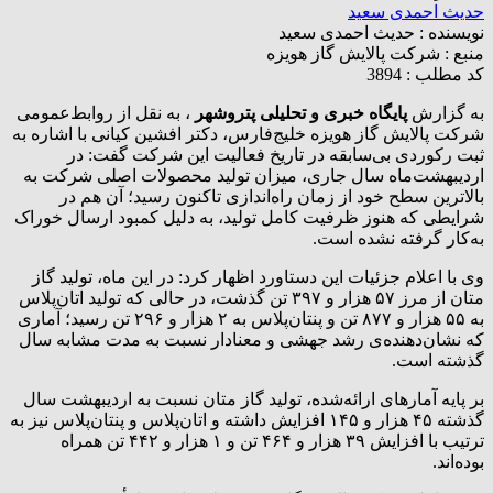
حدیث احمدی سعید
نویسنده :
حدیث احمدی سعید
منبع :
شرکت پالایش گاز هویزه
کد مطلب : 3894
به گزارش
پایگاه خبری و تحلیلی پتروشهر
، به نقل از روابط‌عمومی
شرکت پالایش گاز هویزه خلیج‌فارس، دکتر افشین کیانی با اشاره به
ثبت رکوردی بی‌سابقه در تاریخ فعالیت این شرکت گفت: در
اردیبهشت‌ماه سال جاری، میزان تولید محصولات اصلی شرکت به
بالاترین سطح خود از زمان راه‌اندازی تاکنون رسید؛ آن‌ هم در
شرایطی که هنوز ظرفیت کامل تولید، به دلیل کمبود ارسال خوراک
به‌کار گرفته نشده است.
وی با اعلام جزئیات این دستاورد اظهار کرد: در این ماه، تولید گاز
متان از مرز ۵۷ هزار و ۳۹۷ تن گذشت، در حالی‌ که تولید اتان‌پلاس
به ۵۵ هزار و ۸۷۷ تن و پنتان‌پلاس به ۲ هزار و ۲۹۶ تن رسید؛ آماری
که نشان‌دهنده‌ی رشد جهشی و معنادار نسبت به مدت مشابه سال
گذشته است.
بر پایه آمارهای ارائه‌شده، تولید گاز متان نسبت به اردیبهشت سال
گذشته ۴۵ هزار و ۱۴۵ افزایش داشته و اتان‌پلاس و پنتان‌پلاس نیز به
ترتیب با افزایش ۳۹ هزار و ۴۶۴ تن و ۱ هزار و ۴۴۲ تن همراه
بوده‌اند.