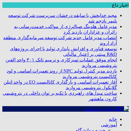
اخبار داغ
مجید خدابخش با سابقه درخشان سرپرست شرکت توسعه
پلیمر پادجم شد
مدیرعامل هلدینگ صباانرژی از مواکب خدمت‌رسانی به
زائران و عزاداران بازدید کرد
انتصاب مدیرعامل جدید شرکت توسعه سرمایه‌گذاری منطقه
آزاد اروند
توسعه فناوری و افزایش پایداری تولید با اجرای پروژه‌های
R&D مبتنی بر اعتبار مالیاتی
انجام موفق عملیات تمیزکاری و ترمیم تانک ۳۰۱ واحد الفین
پتروشیمی مروارید
بازدید مدیر کنترل تولید NPC از روند تعمیرات اساسی و لود
کاتالیست پتروشیمی مروارید
آغاز تعمیرات اساسی و بارگذاری کاتالیست EO در واحد اتیلن
گلایکول پتروشیمی مروارید
ساخت مبدل‌های راهبردی با تکیه بر توان داخلی در پتروشیمی
کارون ماهشهر
خانه
آموزشی
حوزه و دانشگاه