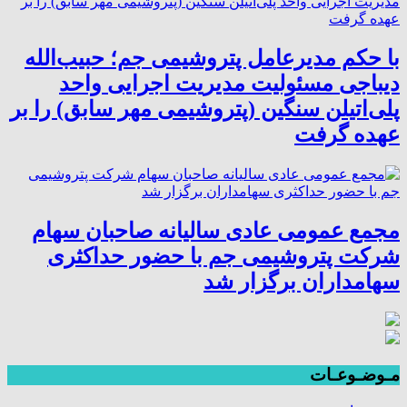
با حکم مدیرعامل پتروشیمی جم؛ حبیب‌الله
دیباجی مسئولیت مدیریت اجرایی واحد
پلی‌اتیلن سنگین (پتروشیمی مهر سابق) را بر
عهده گرفت
مجمع عمومی عادی سالیانه صاحبان سهام
شرکت پتروشیمی جم با حضور حداکثری
سهامداران برگزار شد
مـوضـوعـات