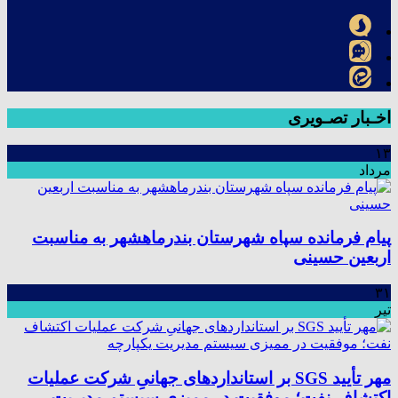
اخـبار تصـویری
۱۳
مرداد
پیام فرمانده سپاه شهرستان بندرماهشهر به مناسبت
اربعین حسینی
۳۱
تیر
مهر تأیید SGS بر استانداردهای جهانیِ شرکت عملیات
اکتشاف نفت؛ موفقیت در ممیزی سیستم مدیریت