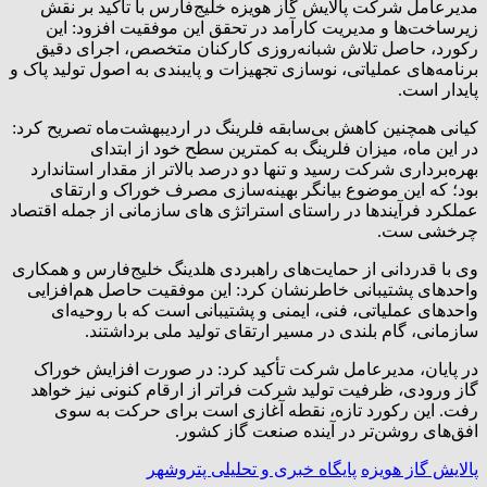
مدیرعامل شرکت پالایش گاز هویزه خلیج‌فارس با تأکید بر نقش
زیرساخت‌ها و مدیریت کارآمد در تحقق این موفقیت افزود: این
رکورد، حاصل تلاش شبانه‌روزی کارکنان متخصص، اجرای دقیق
برنامه‌های عملیاتی، نوسازی تجهیزات و پایبندی به اصول تولید پاک و
پایدار است.
کیانی همچنین کاهش بی‌سابقه فلرینگ در اردیبهشت‌ماه تصریح کرد:
در این ماه، میزان فلرینگ به کمترین سطح خود از ابتدای
بهره‌برداری شرکت رسید و تنها دو درصد بالاتر از مقدار استاندارد
بود؛ که این موضوع بیانگر بهینه‌سازی مصرف خوراک و ارتقای
عملکرد فرآیندها در راستای استراتژی های سازمانی از جمله اقتصاد
چرخشی ست.
وی با قدردانی از حمایت‌های راهبردی هلدینگ خلیج‌فارس و همکاری
واحدهای پشتیبانی خاطرنشان کرد: این موفقیت حاصل هم‌افزایی
واحدهای عملیاتی، فنی، ایمنی و پشتیبانی است که با روحیه‌ای
سازمانی، گام بلندی در مسیر ارتقای تولید ملی برداشتند.
در پایان، مدیرعامل شرکت تأکید کرد: در صورت افزایش خوراک
گاز ورودی، ظرفیت تولید شرکت فراتر از ارقام کنونی نیز خواهد
رفت. این رکورد تازه، نقطه آغازی است برای حرکت به سوی
افق‌های روشن‌تر در آینده صنعت گاز کشور.
پالایش گاز هویزه
پایگاه خبری و تحلیلی پتروشهر