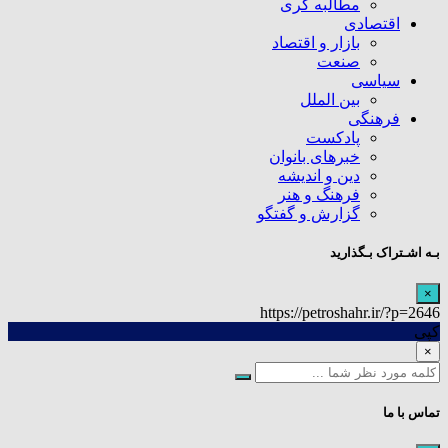
مطالبه گری
اقتصادی
بازار و اقتصاد
صنعت
سیاسی
بین الملل
فرهنگی
پادکست
خبرهای بانوان
دین و اندیشه
فرهنگ و هنر
گزارش و گفتگو
بـه اشـتراک بـگذارید
×
https://petroshahr.ir/?p=2646
کپی
×
تماس با ما