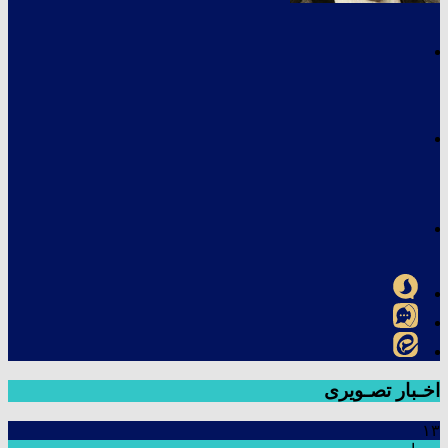
اخـبار تصـویری
۱۳