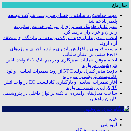
اخبار داغ
مجید خدابخش با سابقه درخشان سرپرست شرکت توسعه
پلیمر پادجم شد
مدیرعامل هلدینگ صباانرژی از مواکب خدمت‌رسانی به
زائران و عزاداران بازدید کرد
انتصاب مدیرعامل جدید شرکت توسعه سرمایه‌گذاری منطقه
آزاد اروند
توسعه فناوری و افزایش پایداری تولید با اجرای پروژه‌های
R&D مبتنی بر اعتبار مالیاتی
انجام موفق عملیات تمیزکاری و ترمیم تانک ۳۰۱ واحد الفین
پتروشیمی مروارید
بازدید مدیر کنترل تولید NPC از روند تعمیرات اساسی و لود
کاتالیست پتروشیمی مروارید
آغاز تعمیرات اساسی و بارگذاری کاتالیست EO در واحد اتیلن
گلایکول پتروشیمی مروارید
ساخت مبدل‌های راهبردی با تکیه بر توان داخلی در پتروشیمی
کارون ماهشهر
خانه
آموزشی
حوزه و دانشگاه