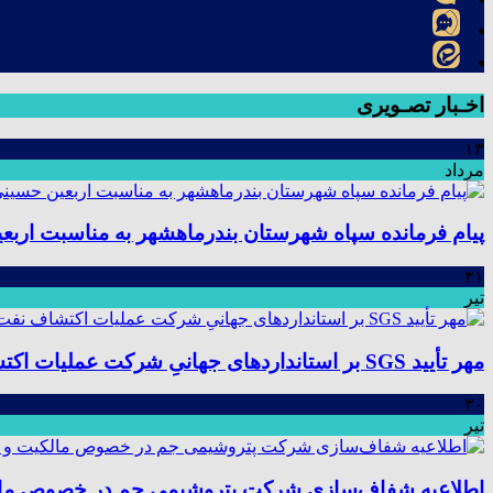
اخـبار تصـویری
۱۳
مرداد
پیام فرمانده سپاه شهرستان بندرماهشهر به مناسبت اربع
۳۱
تیر
مهر تأیید SGS بر استانداردهای جهانیِ شرکت عملیات اکتشاف نفت؛ موفقیت در ممیزی سیستم مدیریت یکپارچه
۳۰
تیر
اطلاعیه شفاف‌سازی شرکت پتروشیمی جم در خصوص مالکیت