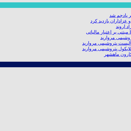
 پادجم شد
عزاداران بازدید کرد
د اروند
کارون ماهشهر