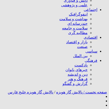
دانش و فناوری
علمی و پژوهشی
اجتماعی
اینفوگرافیک
بهداشت و سلامت
چندرسانه ای
سلامت و جامعه
مطالبه گری
اقتصادی
بازار و اقتصاد
صنعت
سیاسی
بین الملل
فرهنگی
پادکست
خبرهای بانوان
دین و اندیشه
فرهنگ و هنر
گزارش و گفتگو
صفحه نخست /
پالایش گاز هویزه
/
پالایش گاز هویزه خلیج فارس