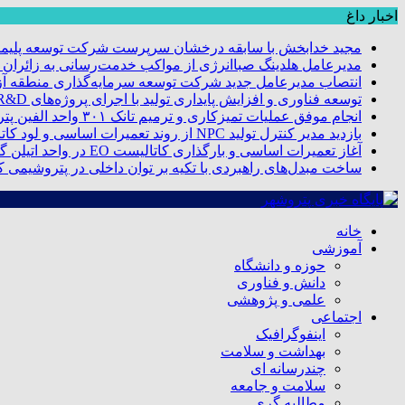
اخبار داغ
مجید خدابخش با سابقه درخشان سرپرست شرکت توسعه پلیمر
مدیرعامل هلدینگ صباانرژی از مواکب خدمت‌رسانی به زائران و 
انتصاب مدیرعامل جدید شرکت توسعه سرمایه‌گذاری منطقه آزا
توسعه فناوری و افزایش پایداری تولید با اجرای پروژه‌های R&D مبتنی بر اعتبار مالیاتی
انجام موفق عملیات تمیزکاری و ترمیم تانک ۳۰۱ واحد الفین پتروشیمی مروارید
بازدید مدیر کنترل تولید NPC از روند تعمیرات اساسی و لود کاتالیست پتروشیمی مروارید
آغاز تعمیرات اساسی و بارگذاری کاتالیست EO در واحد اتیلن گلایکول پتروشیمی مروارید
ساخت مبدل‌های راهبردی با تکیه بر توان داخلی در پتروشیمی 
خانه
آموزشی
حوزه و دانشگاه
دانش و فناوری
علمی و پژوهشی
اجتماعی
اینفوگرافیک
بهداشت و سلامت
چندرسانه ای
سلامت و جامعه
مطالبه گری