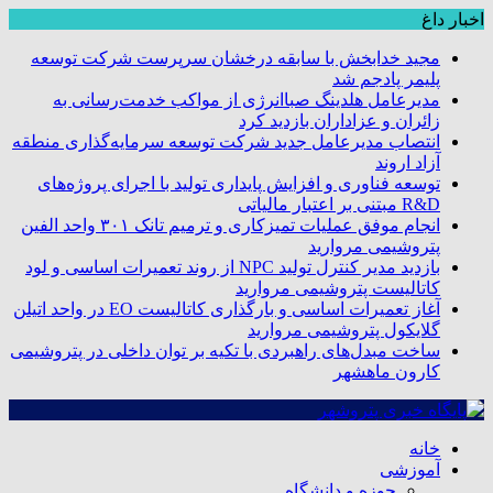
اخبار داغ
مجید خدابخش با سابقه درخشان سرپرست شرکت توسعه
پلیمر پادجم شد
مدیرعامل هلدینگ صباانرژی از مواکب خدمت‌رسانی به
زائران و عزاداران بازدید کرد
انتصاب مدیرعامل جدید شرکت توسعه سرمایه‌گذاری منطقه
آزاد اروند
توسعه فناوری و افزایش پایداری تولید با اجرای پروژه‌های
R&D مبتنی بر اعتبار مالیاتی
انجام موفق عملیات تمیزکاری و ترمیم تانک ۳۰۱ واحد الفین
پتروشیمی مروارید
بازدید مدیر کنترل تولید NPC از روند تعمیرات اساسی و لود
کاتالیست پتروشیمی مروارید
آغاز تعمیرات اساسی و بارگذاری کاتالیست EO در واحد اتیلن
گلایکول پتروشیمی مروارید
ساخت مبدل‌های راهبردی با تکیه بر توان داخلی در پتروشیمی
کارون ماهشهر
خانه
آموزشی
حوزه و دانشگاه