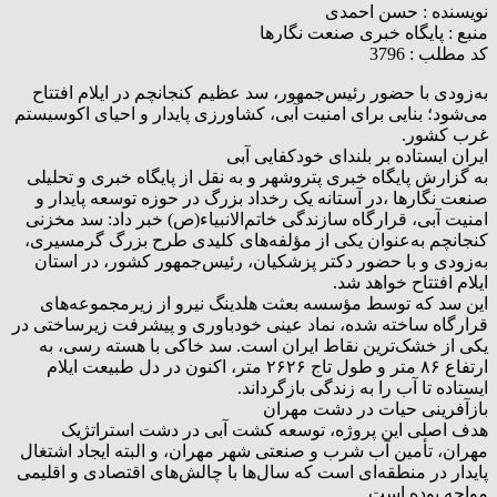
نویسنده :
حسن احمدی
منبع :
پایگاه خبری صنعت نگارها
کد مطلب : 3796
به‌زودی با حضور رئیس‌جمهور، سد عظیم کنجانچم در ایلام افتتاح
می‌شود؛ بنایی برای امنیت آبی، کشاورزی پایدار و احیای اکوسیستم
غرب کشور.
ایران ایستاده بر بلندای خودکفایی آبی
به گزارش پایگاه خبری پتروشهر و به نقل از پایگاه خبری و تحلیلی
صنعت نگارها ،در آستانه یک رخداد بزرگ در حوزه توسعه پایدار و
امنیت آبی، قرارگاه سازندگی خاتم‌الانبیاء(ص) خبر داد: سد مخزنی
کنجانچم به‌عنوان یکی از مؤلفه‌های کلیدی طرح بزرگ گرمسیری،
به‌زودی و با حضور دکتر پزشکیان، رئیس‌جمهور کشور، در استان
ایلام افتتاح خواهد شد.
این سد که توسط مؤسسه بعثت هلدینگ نیرو از زیرمجموعه‌های
قرارگاه ساخته شده، نماد عینی خودباوری و پیشرفت زیرساختی در
یکی از خشک‌ترین نقاط ایران است. سد خاکی با هسته رسی، به
ارتفاع ۸۶ متر و طول تاج ۲۶۲۶ متر، اکنون در دل طبیعت ایلام
ایستاده تا آب را به زندگی بازگرداند.
بازآفرینی حیات در دشت مهران
هدف اصلی این پروژه، توسعه کشت آبی در دشت استراتژیک
مهران، تأمین آب شرب و صنعتی شهر مهران، و البته ایجاد اشتغال
پایدار در منطقه‌ای است که سال‌ها با چالش‌های اقتصادی و اقلیمی
مواجه بوده است.