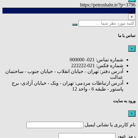
https://petroshahr.ir/?p=3796
کپی
×
تماس با ما
×
شماره تماس: 021- 000000
شماره فکس: 021-222222
آدرس دفتر: تهران - خیابان انقلاب - خیابان جنوب - ساختمان
عدالت
آدرس ارتباطات مردمی: تهران - ونک - خیابان آزادی- برج
پاستور - طبقه 6 - واحد 12
ورود به سایت
×
نام کاربری یا نشانی ایمیل
رمز عبور