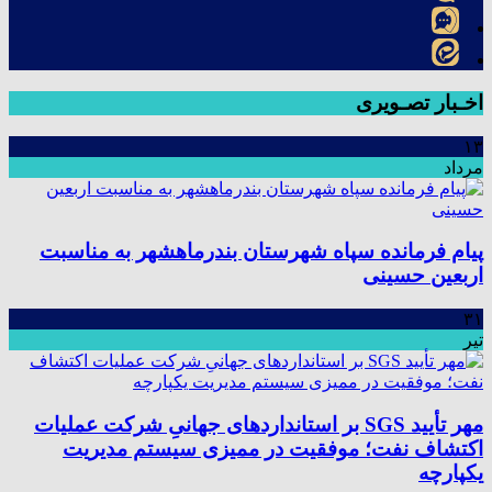
اخـبار تصـویری
۱۳
مرداد
پیام فرمانده سپاه شهرستان بندرماهشهر به مناسبت
اربعین حسینی
۳۱
تیر
مهر تأیید SGS بر استانداردهای جهانیِ شرکت عملیات
اکتشاف نفت؛ موفقیت در ممیزی سیستم مدیریت
یکپارچه