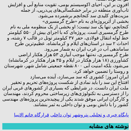
افزون بر این، احیای اکوسیستم بومی، تقویت منابع آبی و افزایش
تاب‌آوری منطقه در برابر خشکسالی‌های پی‌درپی، از جمله
مزیت‌های کلیدی سد کنجانچم برشمرده می‌شود.
بخشی از اَبَرپروژه‌ای به نام «طرح گرمسیری»
کنجانچم، تنها یک سد نیست؛ او بخشی از یک منظومه ملی به نام
طرح گرمسیری است. پروژه‌ای که با اجرای بیش از ۵۵۰ کیلومتر
خط لوله انتقال فولادی، حفر ۳۷ کیلومتر تونل در قالب ۷ رشته، و
احداث ۲ سد در استان‌های ایلام و کرمانشاه، عظیم‌ترین طرح
ساماندهی آب در غرب ایران به شمار می‌رود.
طرح گرمسیری، نه‌تنها موجب آبیاری ۵۳ هزار هکتار اراضی
کشاورزی (۱۸ هزار هکتار در ایلام و ۳۵ هزار هکتار در کرمانشاه)
می‌شود، بلکه امنیت آبی ۸۰۰ نقطه جمعیتی شامل شهر، شهرستان
و روستا را تضمین خواهد کرد.
ایرانِ امروز؛ کشوری که سد می‌سازد، آینده می‌سازد
افتتاح این سد را باید نمادی از شکست پروژه‌های تحریم و تحقیر
ملت ایران دانست. در شرایطی که بسیاری از کشورهای غربی ایران
را از دسترسی به تکنولوژی‌های زیرساختی محروم کردند، مهندسان
و کارگران ایرانی موفق شدند یکی از پیچیده‌ترین پروژه‌های مهندسی
کشور را با دانش بومی و توان داخلی به ثمر بنشانند.
پایگاه خبری و تحلیلی پتروشهر
توان داخلی
قرارگاه خاتم الانبیا
نوشته های مشابه