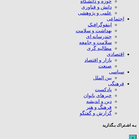
حوزه و دانشگاه
دانش و فناوری
علمی و پژوهشی
اجتماعی
اینفوگرافیک
بهداشت و سلامت
چندرسانه ای
سلامت و جامعه
مطالبه گری
اقتصادی
بازار و اقتصاد
صنعت
سیاسی
بین الملل
فرهنگی
پادکست
خبرهای بانوان
دین و اندیشه
فرهنگ و هنر
گزارش و گفتگو
بـه اشـتراک بـگذارید
×