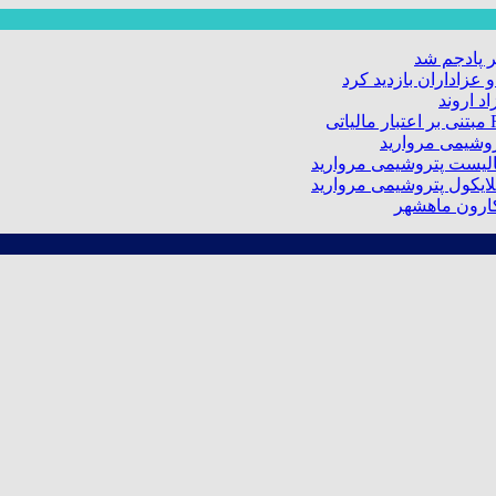
 پادجم شد
عزاداران بازدید کرد
د اروند
کارون ماهشهر