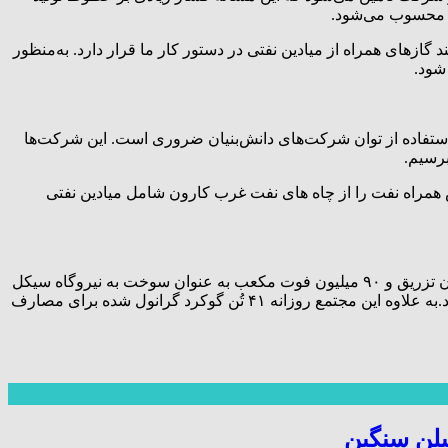
تی محسوب می‌شود.
گازهای همراه از میادین نفتی در دستور کار ما قرار دارد. به‌منظور
شود.
استفاده از توان شرکت‌های دانش‌بنیان ضروری است. این شرکت‌ها
برسیم.
 همراه نفت را از چاه های نفت غرب کارون شامل میادین نفتی
محصول و تولید اصلی پالایشگاه روزانه ۳۴۰میلیون فوت مکعب گاز طبیعی است که ۲۵۰ میلیون فوت مکعب آن به شبکه سراسری گاز ایران تزریق و ۹۰ میلیون فوت مکعب به عنوان سوخت به نیروگاه سیکل
ترکیبی غرب کارون ارسال می شود.محصول این پالایشگاه که به عنوان خوراک با یک خط لوله به پتروشیمی بندر امام خمینی ارسال می شود.به علاوه این مجتمع روزانه ۴۱ تُن گوکرد گرانول شده برای مصارف
یلن سنگین