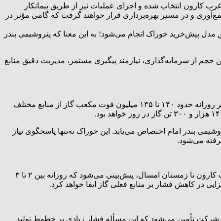
غرب کارون انتخاب شده و اجرای عملیات نیز از طریق پیمانکار
مع‌آوری و در مسیر بهره‌برداری قرار خواهند گرفت که گامی مؤثر در
ق مدل پیش‌خرید خوراک انجام می‌شود؛ به این معنا که پتروشیمی بندر
سرمایه‌گذاری نیاز دارد که باید طی ۲۵ ماه آینده به پروژه تزریق شود. این حجم از سرمایه‌گذاری، نیازمند پیگیری مستمر، مدیریت دقیق منابع
مدیرعامل پتروشیمی هویزه با اشاره به ظرفیت‌های موجود این شرکت در زمینه دریافت و پردازش گازهای همراه، تصریح کرد: در حال حاضر روزانه حدود ۱۴۰ تا ۱۴۵ میلیون فوت مکعب گاز از منابع مختلف
بکه سراسری تزریق می‌شود و ۵۰ درصد دیگر به‌عنوان خوراک به پتروشیمی بندر امام اختصاص می‌یابد. این خوراک نه‌تنها پاسخگوی نیاز
کیانی با اشاره به اولویت‌های مهم این پروژه در سطح ملی اظهار داشت: در صورت بهره‌برداری موفق از طرح توسعه میادین دارخوین و غرب کارون تا زمستان امسال، پیش‌بینی می‌شود که روزانه بین ۲ تا ۳
 در کاهش فشار بر منابع فعلی گاز ایفا خواهد کرد.
وجود در مسیر تولید گفت: در حال حاضر تنها حدود ۳۰ درصد از خوراک موردنیاز شرکت تأمین می‌شود که این مسأله فشار زیادی بر خطوط تولید