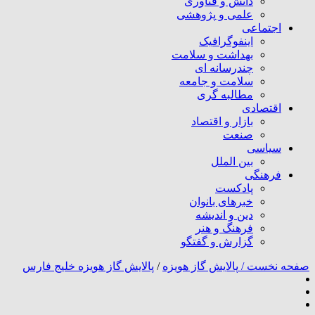
دانش و فناوری
علمی و پژوهشی
اجتماعی
اینفوگرافیک
بهداشت و سلامت
چندرسانه ای
سلامت و جامعه
مطالبه گری
اقتصادی
بازار و اقتصاد
صنعت
سیاسی
بین الملل
فرهنگی
پادکست
خبرهای بانوان
دین و اندیشه
فرهنگ و هنر
گزارش و گفتگو
صفحه نخست /
پالایش گاز هویزه
/
پالایش گاز هویزه خلیج فارس