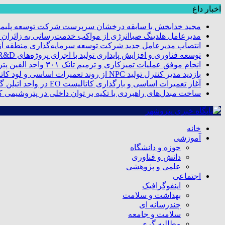
اخبار داغ
مجید خدابخش با سابقه درخشان سرپرست شرکت توسعه پلیمر
مدیرعامل هلدینگ صباانرژی از مواکب خدمت‌رسانی به زائران و 
انتصاب مدیرعامل جدید شرکت توسعه سرمایه‌گذاری منطقه آزا
توسعه فناوری و افزایش پایداری تولید با اجرای پروژه‌های R&D مبتنی بر اعتبار مالیاتی
انجام موفق عملیات تمیزکاری و ترمیم تانک ۳۰۱ واحد الفین پتروشیمی مروارید
بازدید مدیر کنترل تولید NPC از روند تعمیرات اساسی و لود کاتالیست پتروشیمی مروارید
آغاز تعمیرات اساسی و بارگذاری کاتالیست EO در واحد اتیلن گلایکول پتروشیمی مروارید
ساخت مبدل‌های راهبردی با تکیه بر توان داخلی در پتروشیمی 
خانه
آموزشی
حوزه و دانشگاه
دانش و فناوری
علمی و پژوهشی
اجتماعی
اینفوگرافیک
بهداشت و سلامت
چندرسانه ای
سلامت و جامعه
مطالبه گری