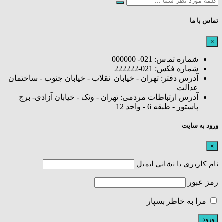
تماس با ما
×
شماره تماس: 021- 000000
شماره فکس: 021-222222
آدرس دفتر: تهران - خیابان انقلاب - خیابان جنوب - ساختمان
عدالت
آدرس ارتباطات مردمی: تهران - ونک - خیابان آزادی- برج
پاستور - طبقه 6 - واحد 12
ورود به سایت
×
نام کاربری یا نشانی ایمیل
رمز عبور
مرا به خاطر بسپار