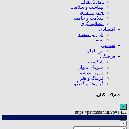
اینفوگرافیک
بهداشت و سلامت
چندرسانه ای
سلامت و جامعه
مطالبه گری
اقتصادی
بازار و اقتصاد
صنعت
سیاسی
بین الملل
فرهنگی
پادکست
خبرهای بانوان
دین و اندیشه
فرهنگ و هنر
گزارش و گفتگو
بـه اشـتراک بـگذارید
×
https://petroshahr.ir/?p=1432
کپی
×