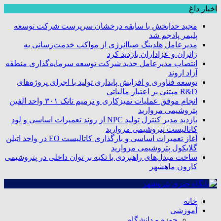
اخبار داغ
مجید خدابخش با سابقه درخشان سرپرست شرکت توسعه
پلیمر پادجم شد
مدیرعامل هلدینگ صباانرژی از مواکب خدمت‌رسانی به
زائران و عزاداران بازدید کرد
انتصاب مدیرعامل جدید شرکت توسعه سرمایه‌گذاری منطقه
آزاد اروند
توسعه فناوری و افزایش پایداری تولید با اجرای پروژه‌های
R&D مبتنی بر اعتبار مالیاتی
انجام موفق عملیات تمیزکاری و ترمیم تانک ۳۰۱ واحد الفین
پتروشیمی مروارید
بازدید مدیر کنترل تولید NPC از روند تعمیرات اساسی و لود
کاتالیست پتروشیمی مروارید
آغاز تعمیرات اساسی و بارگذاری کاتالیست EO در واحد اتیلن
گلایکول پتروشیمی مروارید
ساخت مبدل‌های راهبردی با تکیه بر توان داخلی در پتروشیمی
کارون ماهشهر
خانه
آموزشی
حوزه و دانشگاه