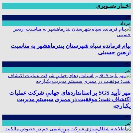
اخـبار تصـویری
۱۳
مرداد
پیام فرمانده سپاه شهرستان بندرماهشهر به مناسبت
اربعین حسینی
۳۱
تیر
مهر تأیید SGS بر استانداردهای جهانیِ شرکت عملیات
اکتشاف نفت؛ موفقیت در ممیزی سیستم مدیریت
یکپارچه
۳۰
تیر