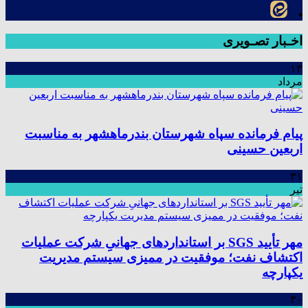
اخـبار تصـویری
۱۳
مرداد
پیام فرمانده سپاه شهرستان بندرماهشهر به مناسبت
اربعین حسینی
۳۱
تیر
مهر تأیید SGS بر استانداردهای جهانیِ شرکت عملیات
اکتشاف نفت؛ موفقیت در ممیزی سیستم مدیریت
یکپارچه
۳۰