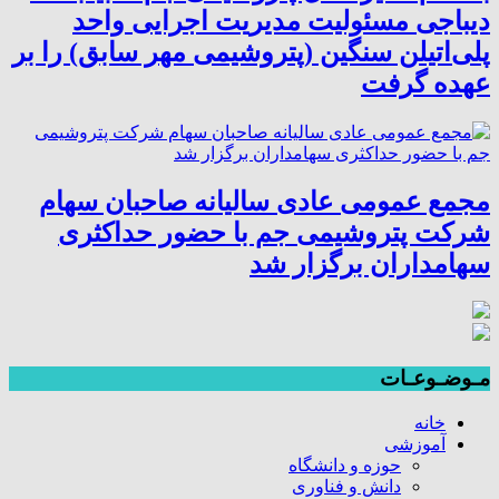
دیباجی مسئولیت مدیریت اجرایی واحد
پلی‌اتیلن سنگین (پتروشیمی مهر سابق) را بر
عهده گرفت
مجمع عمومی عادی سالیانه صاحبان سهام
شرکت پتروشیمی جم با حضور حداکثری
سهامداران برگزار شد
مـوضـوعـات
خانه
آموزشی
حوزه و دانشگاه
دانش و فناوری