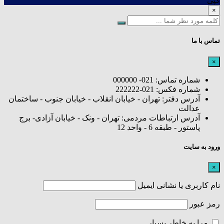
کپی
×
تماس با ما
×
شماره تماس: 021- 000000
شماره فکس: 021-222222
آدرس دفتر: تهران - خیابان انقلاب - خیابان جنوب - ساختمان
عدالت
آدرس ارتباطات مردمی: تهران - ونک - خیابان آزادی- برج
پاستور - طبقه 6 - واحد 12
ورود به سایت
×
نام کاربری یا نشانی ایمیل
رمز عبور
مرا به خاطر بسپار