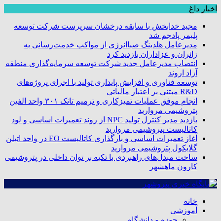
اخبار داغ
مجید خدابخش با سابقه درخشان سرپرست شرکت توسعه
پلیمر پادجم شد
مدیرعامل هلدینگ صباانرژی از مواکب خدمت‌رسانی به
زائران و عزاداران بازدید کرد
انتصاب مدیرعامل جدید شرکت توسعه سرمایه‌گذاری منطقه
آزاد اروند
توسعه فناوری و افزایش پایداری تولید با اجرای پروژه‌های
R&D مبتنی بر اعتبار مالیاتی
انجام موفق عملیات تمیزکاری و ترمیم تانک ۳۰۱ واحد الفین
پتروشیمی مروارید
بازدید مدیر کنترل تولید NPC از روند تعمیرات اساسی و لود
کاتالیست پتروشیمی مروارید
آغاز تعمیرات اساسی و بارگذاری کاتالیست EO در واحد اتیلن
گلایکول پتروشیمی مروارید
ساخت مبدل‌های راهبردی با تکیه بر توان داخلی در پتروشیمی
کارون ماهشهر
خانه
آموزشی
حوزه و دانشگاه