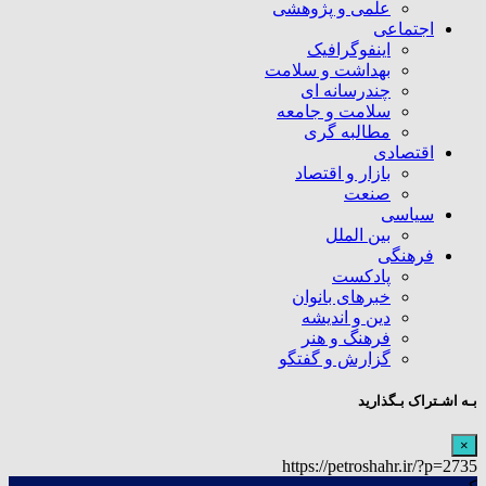
علمی و پژوهشی
اجتماعی
اینفوگرافیک
بهداشت و سلامت
چندرسانه ای
سلامت و جامعه
مطالبه گری
اقتصادی
بازار و اقتصاد
صنعت
سیاسی
بین الملل
فرهنگی
پادکست
خبرهای بانوان
دین و اندیشه
فرهنگ و هنر
گزارش و گفتگو
بـه اشـتراک بـگذارید
×
https://petroshahr.ir/?p=2735