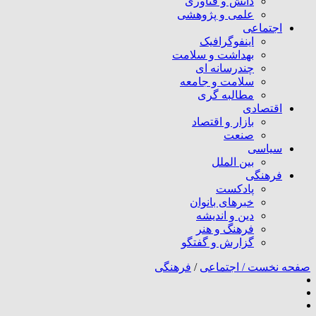
دانش و فناوری
علمی و پژوهشی
اجتماعی
اینفوگرافیک
بهداشت و سلامت
چندرسانه ای
سلامت و جامعه
مطالبه گری
اقتصادی
بازار و اقتصاد
صنعت
سیاسی
بین الملل
فرهنگی
پادکست
خبرهای بانوان
دین و اندیشه
فرهنگ و هنر
گزارش و گفتگو
صفحه نخست /
اجتماعی
/
فرهنگی