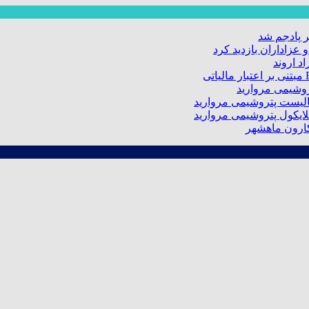
 پادجم شد
عزاداران بازدید کرد
د اروند
کارون ماهشهر