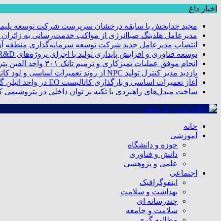
اخبار داغ
مجید خدابخش با سابقه درخشان سرپرست شرکت توسعه پلیمر
مدیرعامل هلدینگ صباانرژی از مواکب خدمت‌رسانی به زائران و 
انتصاب مدیرعامل جدید شرکت توسعه سرمایه‌گذاری منطقه آزا
توسعه فناوری و افزایش پایداری تولید با اجرای پروژه‌های R&D مبتنی بر اعتبار مالیاتی
انجام موفق عملیات تمیزکاری و ترمیم تانک ۳۰۱ واحد الفین پتروشیمی مروارید
بازدید مدیر کنترل تولید NPC از روند تعمیرات اساسی و لود کاتالیست پتروشیمی مروارید
آغاز تعمیرات اساسی و بارگذاری کاتالیست EO در واحد اتیلن گلایکول پتروشیمی مروارید
ساخت مبدل‌های راهبردی با تکیه بر توان داخلی در پتروشیمی 
خانه
آموزشی
حوزه و دانشگاه
دانش و فناوری
علمی و پژوهشی
اجتماعی
اینفوگرافیک
بهداشت و سلامت
چندرسانه ای
سلامت و جامعه
مطالبه گری