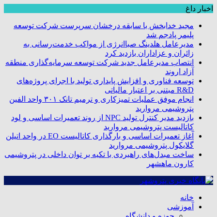
اخبار داغ
مجید خدابخش با سابقه درخشان سرپرست شرکت توسعه
پلیمر پادجم شد
مدیرعامل هلدینگ صباانرژی از مواکب خدمت‌رسانی به
زائران و عزاداران بازدید کرد
انتصاب مدیرعامل جدید شرکت توسعه سرمایه‌گذاری منطقه
آزاد اروند
توسعه فناوری و افزایش پایداری تولید با اجرای پروژه‌های
R&D مبتنی بر اعتبار مالیاتی
انجام موفق عملیات تمیزکاری و ترمیم تانک ۳۰۱ واحد الفین
پتروشیمی مروارید
بازدید مدیر کنترل تولید NPC از روند تعمیرات اساسی و لود
کاتالیست پتروشیمی مروارید
آغاز تعمیرات اساسی و بارگذاری کاتالیست EO در واحد اتیلن
گلایکول پتروشیمی مروارید
ساخت مبدل‌های راهبردی با تکیه بر توان داخلی در پتروشیمی
کارون ماهشهر
خانه
آموزشی
حوزه و دانشگاه