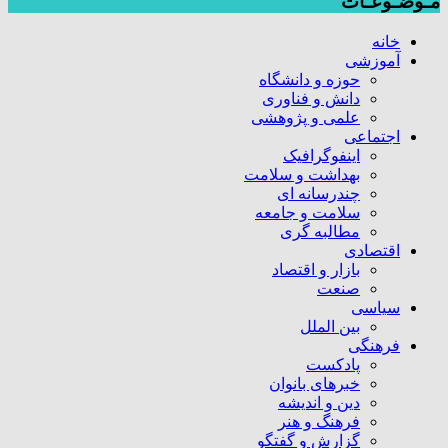
مـوضـوعـات
خانه
آموزشی
حوزه و دانشگاه
دانش و فناوری
علمی و پژوهشی
اجتماعی
اینفوگرافیک
بهداشت و سلامت
چندرسانه ای
سلامت و جامعه
مطالبه گری
اقتصادی
بازار و اقتصاد
صنعت
سیاسی
بین الملل
فرهنگی
پادکست
خبرهای بانوان
دین و اندیشه
فرهنگ و هنر
گزارش و گفتگو