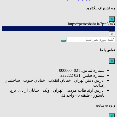
بـه اشـتراک بـگذارید
×
https://petroshahr.ir/?p=3943
کپی
×
تماس با ما
×
شماره تماس: 021- 000000
شماره فکس: 021-222222
آدرس دفتر: تهران - خیابان انقلاب - خیابان جنوب - ساختمان
عدالت
آدرس ارتباطات مردمی: تهران - ونک - خیابان آزادی- برج
پاستور - طبقه 6 - واحد 12
ورود به سایت
×