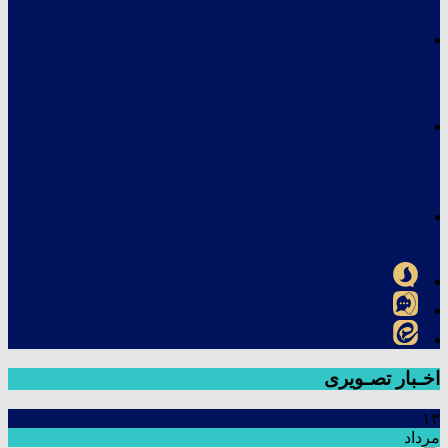
اخـبار تصـویری
۱۳
مرداد