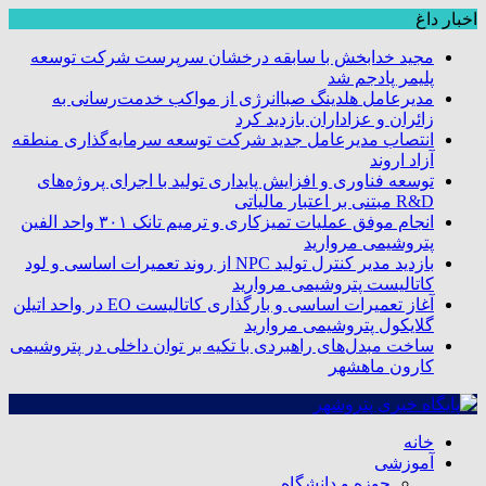
اخبار داغ
مجید خدابخش با سابقه درخشان سرپرست شرکت توسعه
پلیمر پادجم شد
مدیرعامل هلدینگ صباانرژی از مواکب خدمت‌رسانی به
زائران و عزاداران بازدید کرد
انتصاب مدیرعامل جدید شرکت توسعه سرمایه‌گذاری منطقه
آزاد اروند
توسعه فناوری و افزایش پایداری تولید با اجرای پروژه‌های
R&D مبتنی بر اعتبار مالیاتی
انجام موفق عملیات تمیزکاری و ترمیم تانک ۳۰۱ واحد الفین
پتروشیمی مروارید
بازدید مدیر کنترل تولید NPC از روند تعمیرات اساسی و لود
کاتالیست پتروشیمی مروارید
آغاز تعمیرات اساسی و بارگذاری کاتالیست EO در واحد اتیلن
گلایکول پتروشیمی مروارید
ساخت مبدل‌های راهبردی با تکیه بر توان داخلی در پتروشیمی
کارون ماهشهر
خانه
آموزشی
حوزه و دانشگاه