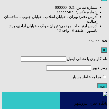
شماره تماس: 021- 000000
شماره فکس: 021-222222
آدرس دفتر: تهران - خیابان انقلاب - خیابان جنوب - ساختمان
عدالت
آدرس ارتباطات مردمی: تهران - ونک - خیابان آزادی- برج
پاستور - طبقه 6 - واحد 12
ورود به سایت
×
نام کاربری یا نشانی ایمیل
رمز عبور
مرا به خاطر بسپار
پایگاه خبری پتروشهر