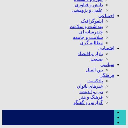
دانش و فناوری
علمی و پژوهشی
اجتماعی
اینفوگرافیک
بهداشت و سلامت
چندرسانه ای
سلامت و جامعه
مطالبه گری
اقتصادی
بازار و اقتصاد
صنعت
سیاسی
بین الملل
فرهنگی
پادکست
خبرهای بانوان
دین و اندیشه
فرهنگ و هنر
گزارش و گفتگو