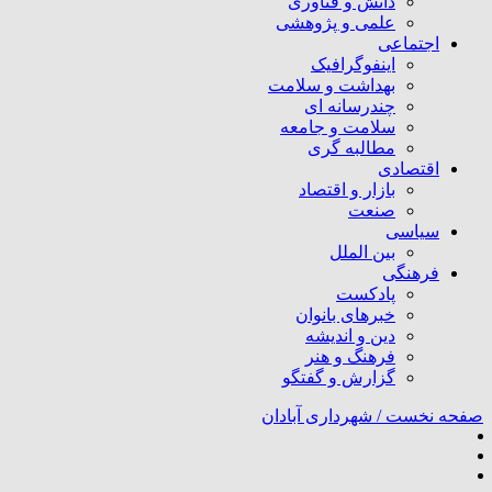
دانش و فناوری
علمی و پژوهشی
اجتماعی
اینفوگرافیک
بهداشت و سلامت
چندرسانه ای
سلامت و جامعه
مطالبه گری
اقتصادی
بازار و اقتصاد
صنعت
سیاسی
بین الملل
فرهنگی
پادکست
خبرهای بانوان
دین و اندیشه
فرهنگ و هنر
گزارش و گفتگو
صفحه نخست /
شهرداری آبادان