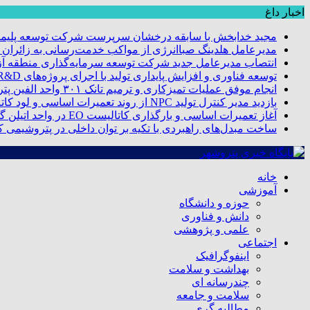
اخبار داغ
مجید خدابخش با سابقه درخشان سرپرست شرکت توسعه پلیمر
مدیرعامل هلدینگ صباانرژی از مواکب خدمت‌رسانی به زائران و 
انتصاب مدیرعامل جدید شرکت توسعه سرمایه‌گذاری منطقه آزا
توسعه فناوری و افزایش پایداری تولید با اجرای پروژه‌های R&D مبتنی بر اعتبار مالیاتی
انجام موفق عملیات تمیزکاری و ترمیم تانک ۳۰۱ واحد الفین پتروشیمی مروارید
بازدید مدیر کنترل تولید NPC از روند تعمیرات اساسی و لود کاتالیست پتروشیمی مروارید
آغاز تعمیرات اساسی و بارگذاری کاتالیست EO در واحد اتیلن گلایکول پتروشیمی مروارید
ساخت مبدل‌های راهبردی با تکیه بر توان داخلی در پتروشیمی 
خانه
آموزشی
حوزه و دانشگاه
دانش و فناوری
علمی و پژوهشی
اجتماعی
اینفوگرافیک
بهداشت و سلامت
چندرسانه ای
سلامت و جامعه
مطالبه گری