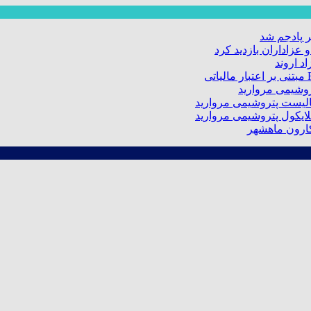
 پادجم شد
عزاداران بازدید کرد
د اروند
کارون ماهشهر