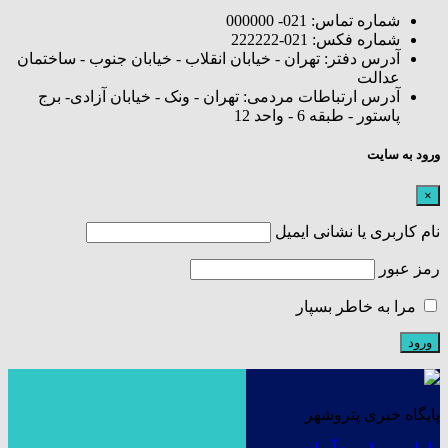
شماره تماس: 021- 000000
شماره فکس: 021-222222
آدرس دفتر: تهران - خیابان انقلاب - خیابان جنوب - ساختمان
عدالت
آدرس ارتباطات مردمی: تهران - ونک - خیابان آزادی- برج
پاستور - طبقه 6 - واحد 12
ورود به سایت
×
نام کاربری یا نشانی ایمیل
رمز عبور
مرا به خاطر بسپار
پایگاه خبری پتروشهر