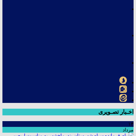
اخـبار تصـویری
۱۳
مرداد