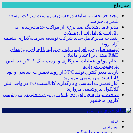
اخبار داغ
مجید خدابخش با سابقه درخشان سرپرست شرکت توسعه
پلیمر پادجم شد
مدیرعامل هلدینگ صباانرژی از مواکب خدمت‌رسانی به
زائران و عزاداران بازدید کرد
انتصاب مدیرعامل جدید شرکت توسعه سرمایه‌گذاری منطقه
آزاد اروند
توسعه فناوری و افزایش پایداری تولید با اجرای پروژه‌های
R&D مبتنی بر اعتبار مالیاتی
انجام موفق عملیات تمیزکاری و ترمیم تانک ۳۰۱ واحد الفین
پتروشیمی مروارید
بازدید مدیر کنترل تولید NPC از روند تعمیرات اساسی و لود
کاتالیست پتروشیمی مروارید
آغاز تعمیرات اساسی و بارگذاری کاتالیست EO در واحد اتیلن
گلایکول پتروشیمی مروارید
ساخت مبدل‌های راهبردی با تکیه بر توان داخلی در پتروشیمی
کارون ماهشهر
خانه
آموزشی
حوزه و دانشگاه