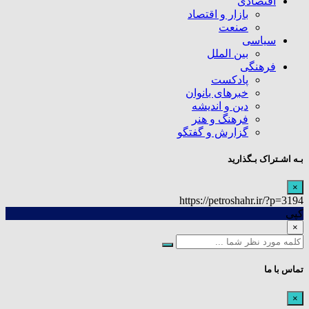
اقتصادی
بازار و اقتصاد
صنعت
سیاسی
بین الملل
فرهنگی
پادکست
خبرهای بانوان
دین و اندیشه
فرهنگ و هنر
گزارش و گفتگو
بـه اشـتراک بـگذارید
×
https://petroshahr.ir/?p=3194
کپی
×
تماس با ما
×