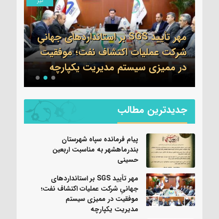
مرداد
تیر
مهر تأیید SGS بر استانداردهای جهانیِ
اطلا
شرکت عملیات اکتشاف نفت؛ موفقیت
جم 
نی
در ممیزی سیستم مدیریت یکپارچه
واحد
جدیدترین مطالب
پیام فرمانده سپاه شهرستان
بندرماهشهر به مناسبت اربعین
حسینی
مهر تأیید SGS بر استانداردهای
جهانیِ شرکت عملیات اکتشاف نفت؛
موفقیت در ممیزی سیستم
مدیریت یکپارچه