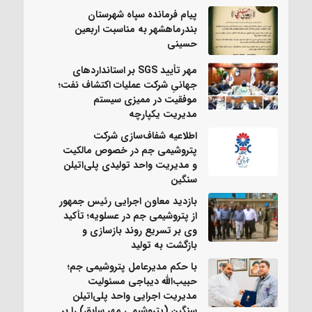
پیام فرمانده سپاه شهرستان
بندرماهشهر به مناسبت اربعین
حسینی
مهر تأیید SGS بر استانداردهای
جهانیِ شرکت عملیات اکتشاف نفت؛
موفقیت در ممیزی سیستم
مدیریت یکپارچه
اطلاعیه شفاف‌سازی شرکت
پتروشیمی جم در خصوص مالکیت
و مدیریت واحد تولیدی پلی‌اتیلن
سنگین
بازدید معاون اجرایی رئیس جمهور
از پتروشیمی جم در عسلویه؛ تأکید
وی بر تسریع روند بازسازی و
بازگشت به تولید
با حکم مدیرعامل پتروشیمی جم؛
حبیب‌الله دیباجی مسئولیت
مدیریت اجرایی واحد پلی‌اتیلن
سنگین (پتروشیمی مهر سابق) را بر