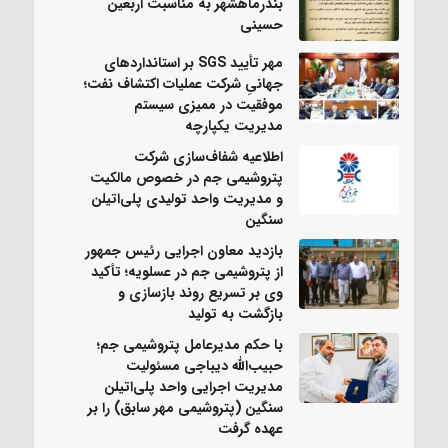
بندرماهشهر به مناسبت اربعین
حسینی
مهر تأیید SGS بر استانداردهای
جهانیِ شرکت عملیات اکتشاف نفت؛
موفقیت در ممیزی سیستم
مدیریت یکپارچه
اطلاعیه شفاف‌سازی شرکت
پتروشیمی جم در خصوص مالکیت
و مدیریت واحد تولیدی پلی‌اتیلن
سنگین
بازدید معاون اجرایی رئیس جمهور
از پتروشیمی جم در عسلویه؛ تأکید
وی بر تسریع روند بازسازی و
بازگشت به تولید
با حکم مدیرعامل پتروشیمی جم؛
حبیب‌الله دیباجی مسئولیت
مدیریت اجرایی واحد پلی‌اتیلن
سنگین (پتروشیمی مهر سابق) را بر
عهده گرفت