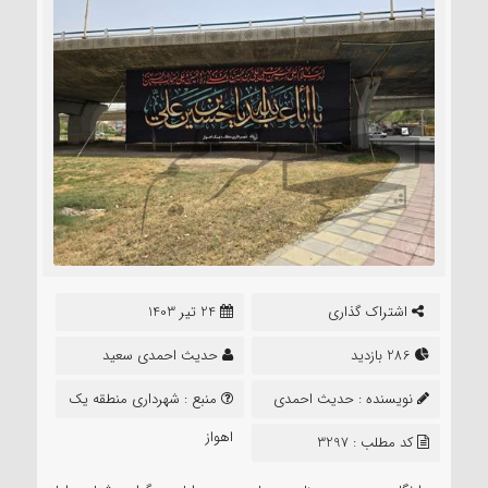
اشتراک گذاری
24 تیر 1403
286 بازدید
حدیث احمدی سعید
نویسنده :
حدیث احمدی
منبع :
شهرداری منطقه یک
سعید
اهواز
کد مطلب : 3297