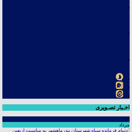
اخـبار تصـویری
۱۳
مرداد