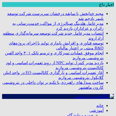
اخبار داغ
مجید خدابخش با سابقه درخشان سرپرست شرکت توسعه
پلیمر پادجم شد
مدیرعامل هلدینگ صباانرژی از مواکب خدمت‌رسانی به
زائران و عزاداران بازدید کرد
انتصاب مدیرعامل جدید شرکت توسعه سرمایه‌گذاری منطقه
آزاد اروند
توسعه فناوری و افزایش پایداری تولید با اجرای پروژه‌های
R&D مبتنی بر اعتبار مالیاتی
انجام موفق عملیات تمیزکاری و ترمیم تانک ۳۰۱ واحد الفین
پتروشیمی مروارید
بازدید مدیر کنترل تولید NPC از روند تعمیرات اساسی و لود
کاتالیست پتروشیمی مروارید
آغاز تعمیرات اساسی و بارگذاری کاتالیست EO در واحد اتیلن
گلایکول پتروشیمی مروارید
ساخت مبدل‌های راهبردی با تکیه بر توان داخلی در پتروشیمی
کارون ماهشهر
خانه
آموزشی
حوزه و دانشگاه