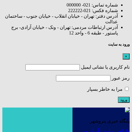
شماره تماس: 021- 000000
شماره فکس: 021-222222
آدرس دفتر: تهران - خیابان انقلاب - خیابان جنوب - ساختمان
عدالت
آدرس ارتباطات مردمی: تهران - ونک - خیابان آزادی- برج
پاستور - طبقه 6 - واحد 12
ورود به سایت
×
نام کاربری یا نشانی ایمیل
رمز عبور
مرا به خاطر بسپار
پایگاه خبری پتروشهر
طراحی سایت : آسان وب