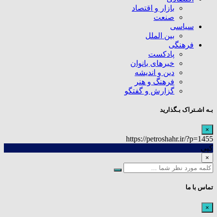
بازار و اقتصاد
صنعت
سیاسی
بین الملل
فرهنگی
پادکست
خبرهای بانوان
دین و اندیشه
فرهنگ و هنر
گزارش و گفتگو
بـه اشـتراک بـگذارید
×
https://petroshahr.ir/?p=1455
کپی
×
تماس با ما
×