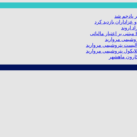
 پادجم شد
عزاداران بازدید کرد
د اروند
کارون ماهشهر