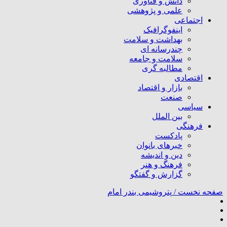
دانش و فناوری
علمی و پژوهشی
اجتماعی
اینفوگرافیک
بهداشت و سلامت
چندرسانه ای
سلامت و جامعه
مطالبه گری
اقتصادی
بازار و اقتصاد
صنعت
سیاسی
بین الملل
فرهنگی
پادکست
خبرهای بانوان
دین و اندیشه
فرهنگ و هنر
گزارش و گفتگو
صفحه نخست /
پتروشیمی بندر امام