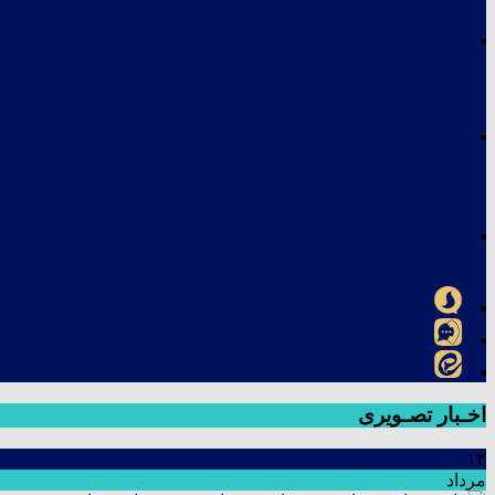
اخـبار تصـویری
۱۳
مرداد