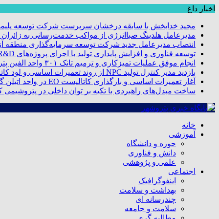
اخبار داغ
مجید خدابخش با سابقه درخشان سرپرست شرکت توسعه پلیمر
مدیرعامل هلدینگ صباانرژی از مواکب خدمت‌رسانی به زائران و 
انتصاب مدیرعامل جدید شرکت توسعه سرمایه‌گذاری منطقه آزا
توسعه فناوری و افزایش پایداری تولید با اجرای پروژه‌های R&D مبتنی بر اعتبار مالیاتی
انجام موفق عملیات تمیزکاری و ترمیم تانک ۳۰۱ واحد الفین پتروشیمی مروارید
بازدید مدیر کنترل تولید NPC از روند تعمیرات اساسی و لود کاتالیست پتروشیمی مروارید
آغاز تعمیرات اساسی و بارگذاری کاتالیست EO در واحد اتیلن گلایکول پتروشیمی مروارید
ساخت مبدل‌های راهبردی با تکیه بر توان داخلی در پتروشیمی 
خانه
آموزشی
حوزه و دانشگاه
دانش و فناوری
علمی و پژوهشی
اجتماعی
اینفوگرافیک
بهداشت و سلامت
چندرسانه ای
سلامت و جامعه
مطالبه گری