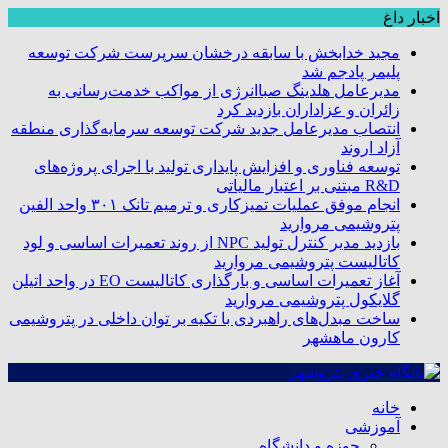
اخبار داغ
مجید خدابخش با سابقه درخشان سرپرست شرکت توسعه
پلیمر پادجم شد
مدیرعامل هلدینگ صباانرژی از مواکب خدمت‌رسانی به
زائران و عزاداران بازدید کرد
انتصاب مدیرعامل جدید شرکت توسعه سرمایه‌گذاری منطقه
آزاد اروند
توسعه فناوری و افزایش پایداری تولید با اجرای پروژه‌های
R&D مبتنی بر اعتبار مالیاتی
انجام موفق عملیات تمیزکاری و ترمیم تانک ۳۰۱ واحد الفین
پتروشیمی مروارید
بازدید مدیر کنترل تولید NPC از روند تعمیرات اساسی و لود
کاتالیست پتروشیمی مروارید
آغاز تعمیرات اساسی و بارگذاری کاتالیست EO در واحد اتیلن
گلایکول پتروشیمی مروارید
ساخت مبدل‌های راهبردی با تکیه بر توان داخلی در پتروشیمی
کارون ماهشهر
خانه
آموزشی
حوزه و دانشگاه