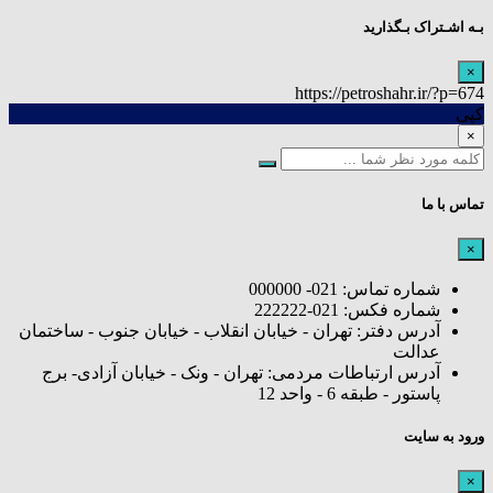
بـه اشـتراک بـگذارید
×
https://petroshahr.ir/?p=674
کپی
×
تماس با ما
×
شماره تماس: 021- 000000
شماره فکس: 021-222222
آدرس دفتر: تهران - خیابان انقلاب - خیابان جنوب - ساختمان
عدالت
آدرس ارتباطات مردمی: تهران - ونک - خیابان آزادی- برج
پاستور - طبقه 6 - واحد 12
ورود به سایت
×