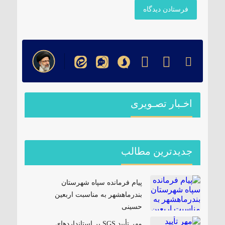
اخـبار تصـویری
جدیدترین مطالب
پیام فرمانده سپاه شهرستان
بندرماهشهر به مناسبت اربعین
حسینی
مهر تأیید SGS بر استانداردهای