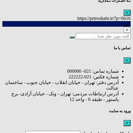
بـه اشـتراک بـگذارید
×
https://petroshahr.ir/?p=6616
کپی
×
تماس با ما
×
شماره تماس: 021- 000000
شماره فکس: 021-222222
آدرس دفتر: تهران - خیابان انقلاب - خیابان جنوب - ساختمان
عدالت
آدرس ارتباطات مردمی: تهران - ونک - خیابان آزادی- برج
پاستور - طبقه 6 - واحد 12
ورود به سایت
×