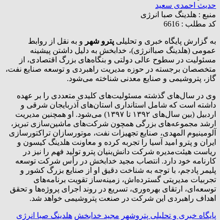
حدیث احمدی سعید
منبع :
هلدینگ صبا انرژی
کد مطلب : 6616
به گزارش پایگاه خبری و تحلیلی
پترو شهر
و به نقل از روابط
عمومی (هلدینگ صباانرژی)، خدابخش به دلیل داشتن پیشینه
مسئولیت در سطوح عالی دولتی و بنگاه‌های بزرگ اقتصادی، از
متخصصان برجسته در حوزه مدیریت راهبردی و توسعه صنایع نفت،
گاز، پتروشیمی و صنایع معدنی شناخته می‌شود.
وی در سال‌های گذشته مسئولیت‌های کلیدی متعددی را بر عهده
داشته است که شامل استانداری استان‌های آذربایجان شرقی و
اردبیل (بین سال‌های ۱۳۹۲ تا ۱۳۹۷) می‌شود. او همچنین مدیریت
ارشد مجموعه‌های بزرگی همچون شرکت‌های ماشین‌سازی تبریز،
آلومینیوم المهدی، صنایع تجهیزات نفت، موتورسازان تراکتورسازی
ایران و پترو امید آسیا را تجربه کرده و معاونت هلدینگ کیسون و
ریاست هیئت‌مدیره شرکت دانش‌بنیان پترو تولید فهم را نیز در
کارنامه خود دارد. انتصاب مجید خدابخش در رأس شرکت توسعه
پلیمر پادجم، با توجه به شناخت دقیق او از صنایع بزرگ کشور و
تجربیات مدیریتی گسترده‌اش، زمینه‌ساز تقویت برنامه‌های
توسعه‌ای، ارتقای بهره‌وری، تسریع در روند اجرای پروژه‌ها و تحقق
اهداف راهبردی این شرکت در صنعت پتروشیمی خواهد شد.
پایگاه خبری و تحلیلی پتروشهر
مجید خدابخش
هلدینگ صبا انرژی