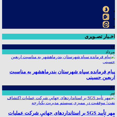
اخـبار تصـویری
۱۳
مرداد
پیام فرمانده سپاه شهرستان بندرماهشهر به مناسبت
اربعین حسینی
۳۱
تیر
مهر تأیید SGS بر استانداردهای جهانیِ شرکت عملیات