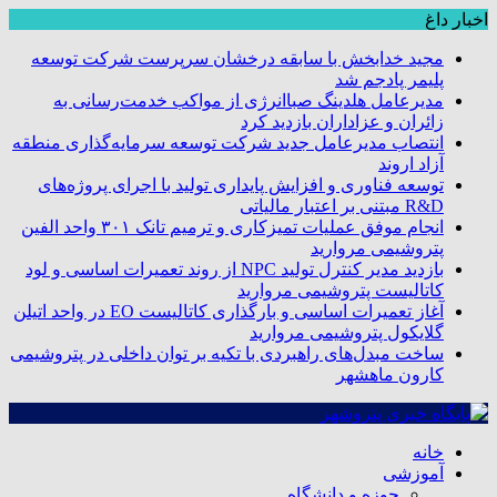
اخبار داغ
مجید خدابخش با سابقه درخشان سرپرست شرکت توسعه
پلیمر پادجم شد
مدیرعامل هلدینگ صباانرژی از مواکب خدمت‌رسانی به
زائران و عزاداران بازدید کرد
انتصاب مدیرعامل جدید شرکت توسعه سرمایه‌گذاری منطقه
آزاد اروند
توسعه فناوری و افزایش پایداری تولید با اجرای پروژه‌های
R&D مبتنی بر اعتبار مالیاتی
انجام موفق عملیات تمیزکاری و ترمیم تانک ۳۰۱ واحد الفین
پتروشیمی مروارید
بازدید مدیر کنترل تولید NPC از روند تعمیرات اساسی و لود
کاتالیست پتروشیمی مروارید
آغاز تعمیرات اساسی و بارگذاری کاتالیست EO در واحد اتیلن
گلایکول پتروشیمی مروارید
ساخت مبدل‌های راهبردی با تکیه بر توان داخلی در پتروشیمی
کارون ماهشهر
خانه
آموزشی
حوزه و دانشگاه