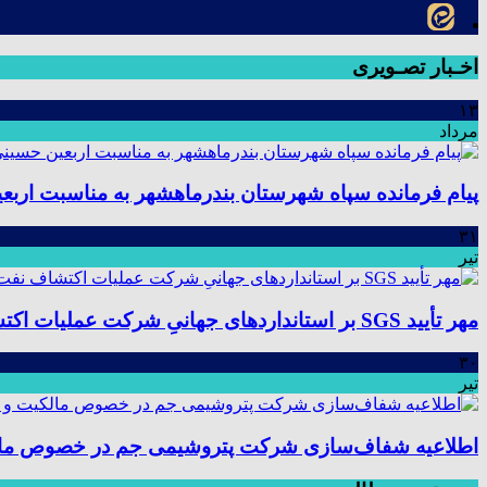
اخـبار تصـویری
۱۳
مرداد
پیام فرمانده سپاه شهرستان بندرماهشهر به مناسبت اربع
۳۱
تیر
مهر تأیید SGS بر استانداردهای جهانیِ شرکت عملیات اکتشاف نفت؛ موفقیت در ممیزی سیستم مدیریت یکپارچه
۳۰
تیر
اطلاعیه شفاف‌سازی شرکت پتروشیمی جم در خصوص مالکیت