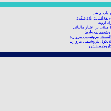
 پادجم شد
عزاداران بازدید کرد
د اروند
کارون ماهشهر