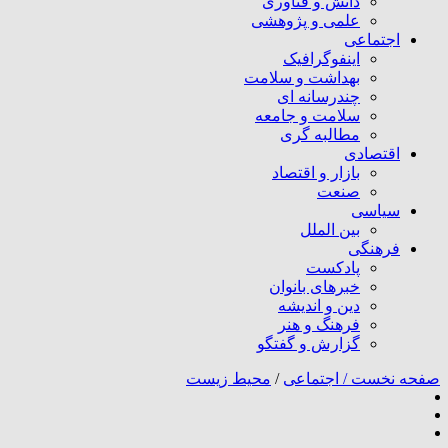
دانش و فناوری
علمی و پژوهشی
اجتماعی
اینفوگرافیک
بهداشت و سلامت
چندرسانه ای
سلامت و جامعه
مطالبه گری
اقتصادی
بازار و اقتصاد
صنعت
سیاسی
بین الملل
فرهنگی
پادکست
خبرهای بانوان
دین و اندیشه
فرهنگ و هنر
گزارش و گفتگو
صفحه نخست /
اجتماعی
/
محیط زیست