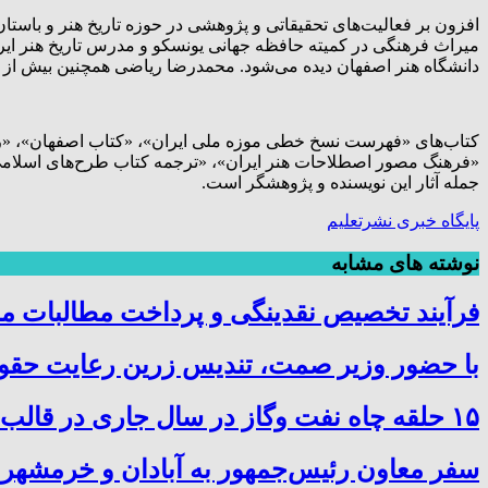
افزون بر فعالیت‌های تحقیقاتی و پژوهشی در حوزه تاریخ هنر و باست
میراث فرهنگی در کمیته حافظه جهانی یونسکو و مدرس تاریخ هنر ایران
دانشگاه هنر اصفهان دیده می‌شود. محمدرضا ریاضی همچنین بیش از ۷۰ کتاب و مقاله درباره هنر و تمدن ایران و جهان را به نگارش درآورده است.
کتاب‌های «فهرست نسخ خطی موزه ملی ایران»، «کتاب اصفهان»، «را
«فرهنگ مصور اصطلاحات هنر ایران»، «ترجمه کتاب طرح‌های اسلامی»، 
جمله آثار این نویسنده و پژوهشگر است.
پایگاه خبری نشرتعلیم
نوشته های مشابه
فرآیند تخصیص نقدینگی و پرداخت مطالبات م
با حضور وزیر صمت، تندیس زرین رعایت حقوق
۱۵ حلقه چاه نفت وگاز در سال جاری در قالب پروژه در چهار استان کشور حفاری و تکمیل شد
سفر معاون رئیس‌جمهور به آبادان و خرمشهر