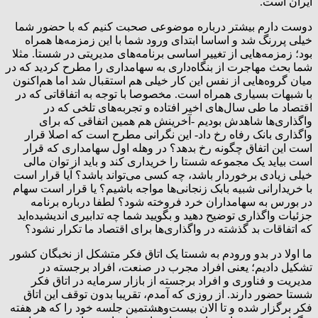
ایران است.
‌دوست دارم بیشتر درباره موضوعی صحبت کنیم که با حضور شما
خیلی پررنگ شد و اساسا ابتدای ورود شما با این زمزمه‌ها همراه
بود؛ زمزمه‌هایی از تغییر اساسی برنامه‌های مدیریتی در شستا. مثلا
شما بحث مهاجرت از بنگاه‌داری به سهامداری را مطرح کردید که در
میان گروه‌هایی از نفس این کار خیلی هم استقبال شد اما هم‌اکنون
با شبهات بسیاری همراه است. مخصوصا با توجه به اتفاقاتی که در
اقتصاد ما طی سال‌های اخیر افتاده و تجربه‌های تلخی که در
واگذاری‌ها شاهدش بودیم -آخرینش هم همین اتفاقی که برای
واگذاری بانک رفاه رخ داد- این نگرانی مطرح است که اصلا قرار
است این اتفاق چگونه رخ بدهد؟ در وهله اول سهامداری که قرار
است بیاید یک مجموعه شستا را خریداری کند و باید از توان مالی
خیلی زیادی برخوردار باشد، چه کسی می‌تواند باشد؟ آیا قرار است
با خریدارانی شبیه بابک زنجانی‌ها مواجه باشیم؟ یا قرار است سهام
در بورس به سهامداران خرد فروخته شود؟ لطفا درباره برنامه
جزئیات واگذاری توضیح دهید و بگویید شما چه تدابیری اندیشیده‌اید
که اتفاقات بد گذشته در واگذاری‌ها برای اقتصاد ما تکرار نشود؟
ما اولا در بدو ورودم به شستا یک اتاق فکر متشکل از نخبگان کشور
تشکیل دادیم؛ یعنی افراد مجرب در صنعت، افراد برجسته در
مدیریت و فناوری و افراد برجسته از بازار سرمایه در اتاق فکر
شستا حضور دارند. از روزی که آمدم، تقریبا بدون توقف این اتاق
فکر برگزار شده و تا الان بیست‌وهشتمین جلسه خود را که هر هفته