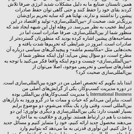
همین تابستان صنایع ما به دلیل مشکلات شدید انرژی صرفا تلاش
کردند بقای خود را حفظ کنند و حتی گاهی توان حفظ صادرات
پیشین را نداشتند و ندارند، نهایتا هم که سایه تحریم برای‌شان
پررنگ‌تر شد، صحبت از «بین‌المللی‌سازی» تولید و اقتصاد در این
شرایط عجیب به نظر می‌رسد. در وهله اول این شبهه ایجاد شد که
منظور شما از بین‌المللی‌سازی، صرفا صادرات است اما در
مصاحبه‌های پیشین اشاره کرده بودید که منظورتان گسترده‌تر از
صادرات است. امروز در شرایطی که تحریم‌ها شدت یافته و
بحث‌هایی مثل «مکانیسم ماشه» و پیچیدگی‌های سیاسی درباره آن
مطرح است، دو سؤال پیش می‌آید: اول اینکه منظور شما از
«بین‌المللی‌سازی» چیست و دوم اینکه واقعا فکر می‌کنید با توجه به
فشارهای سیاسی و تحریمی موجود، اصلا می‌توان از
بین‌المللی‌سازی صحبت کرد؟
ابتدا باید بگویم که تخصص اصلی من در حوزه بین‌المللی‌سازی است.
در دوره مدیریت کسب‌وکار، یکی از گرایش‌های اصلی من
International Business یا مدیریت کسب‌وکارهای بین‌المللی بوده
است، بنابراین می‌دانم که حیات و ممات ما در گرو ورود به بازارهای
بین‌المللی است. وقتی وارد یک بنگاه می‌شوم، دو موضوع برایم
بسیار اهمیت دارد: یکی بین‌المللی‌سازی و دیگری نوآوری؛ این دو
به‌شدت با هم در ارتباط هستند. نوآوری و خلاقیت به ما اجازه
می‌دهند محصول جدید ارائه کنیم، خود را متمایز کنیم و مسائل جدید
را حل کنیم. این نوآوری قدرتی به ما می‌دهد که بتوانیم وارد
بازارهای بین‌المللی شویم. به‌همین‌دلیل شعاری که انتخاب کردم، این