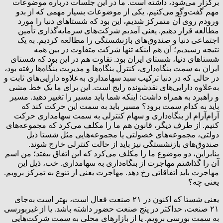
برگزار می‌شود، داشته است. ما در این جلسات درباره موضوعات
مهم گفت‌وگو می‌کنیم. یکی از موضوعات بسیار مهمی که از بدو
ورودم روی آن متمرکز شدیم، این بود که شستاهای دنیا را مورد
مطالعه قرار دهیم. یعنی آمدیم شرکت‌های سرمایه‌گذاری تأمین
اجتماعی دنیا و صندوق‌های بازنشستگی را مطالعه کردیم. به یک
نتیجه رسیدیم؛ آن هم اینکه تنها شرکت متفاوت در بین همه
شستاهای دنیا، شستای ایران بود. تفاوت هم در این بود که شستای
ایران به سمت بنگاه‌داری، کنترل بنگاه‌ها و مدیریت بنگاه‌ها رفته بود،
در حالی‌ که در دنیا ترکیب سبد سهامداری به‌علاوه دارایی‌های ثابت و
به‌علاوه دارایی‌های نقدشونده رایج است. این برای ما یک خط مشی
و راهبرد به همراه داشت: اینکه شما باید مسیر را تغییر دهید. مسیر
باید به کدام سمت برود؟ مسیر باید به سمت این حرکت کند که
آرام‌آرام از بنگاه‌داری و سهام کنترلی به سمت سهامداری حرکت
کنیم. از طرف دیگر، قانون هم ما را مکلف می‌کرد که مجموعه‌های
دولتی، مجموعه‌های خصولتی یا مجموعه‌هایی مثل شستا ذیل
صندوق‌های بازنشستگی نیز باید از حالت کنترلی خارج شوند.
بنابراین، دو موضوع ما را مکلف می‌کرد که این اتفاق بیفتد؛ من اسم
آن را گذاشتم مهاجرت از بنگاه‌داری به سهامداری. خب، ذیل این
مهاجرت باید اتفاقاتی رخ دهد. مهاجرت یعنی از تنوع به تمرکز برویم.
یعنی چه؟
یعنی شستا که اکنون در ۲۱ صنعت فعال است، بهتر است به‌جای
۲۱ صنعت، حداکثر در پنج صنعت حضور داشته باشد. یا از غیربورسی
به سمت بورسی برویم. یا از بازارهای محلی به سمت شرکت‌هایی