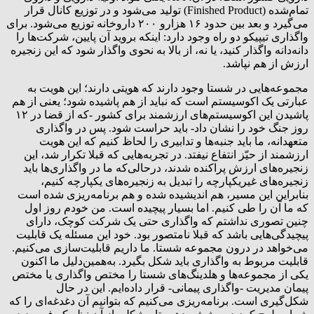
تمام‌شده (Finished Product) تولید می‌شود و در توزیع کانال قرار
می‌گیرد و بعد بین حدود ۱۶ هزارو ۲۰۰ داروخانه توزیع می‌شود. برای
واگذاری تیپیکو دو راه وجود دارد: اینکه بروید آن پایین، شرکت‌ها را
دانه‌دانه واگذار کنید، یا نه، از بالا به نحوی واگذار شود که این زنجیره
ارزش از هم نپاشد.
مجموعه‌هایی در شستا وجود دارند که هویتی دارند؛ این هویت به
عبارتی یک اکوسیستم است که نباید از هم پاشیده شود؛ یعنی از هم
پاشیدن این اکوسیستم‌های ارزشمند برای کشور -که از قضا در ۱۲
روز جنگ خود را نشان داد- باید حراست شود. پس در واگذاری
متعهدانه، ما باید جنبه‌ها و تدابیری را لحاظ کنیم که این هویت
ارزشمند از حیّز انتفاع نیفتد. در تجربه‌هایی که قبلا تکرار شد، این
زنجیره‌های ارزش پراکنده شدند، درحالی‌که ما در واگذاری‌ها باید
زنجیره‌های غیریکپارچه را تبدیل به زنجیره‌های یکپارچه کنیم،
بنابراین این مسیر، هم اندیشیده شده و هم برنامه‌ریزی شده است
که ما آن را طی کنیم. اما بسیار پیچیده است. من خودم روز اول
چنین تصوری نداشتم که واگذاری حتی یک شرکت کوچک، دارای
پیچیدگی‌هایی باشد که قبلا نامتصور بود. خود این مسئله یک قابلیت
می‌خواهد در درون مجموعه شستا. ما داریم قابلیت‌سازی می‌کنیم.
قابلیت مربوط به واگذاری باید شکل بگیرد. به‌همین‌دلیل ما اکنون
یکی از مجموعه‌ها و هلدینگ‌های شستا را مختص واگذاری یا مختص
پیمان مدیریت -واگذاری پیمانی- قرار داده‌ایم. این در حال
شکل‌گیری است. برنامه‌ریزی می‌کنیم که بتوانیم آن دغدغه‌ای را که