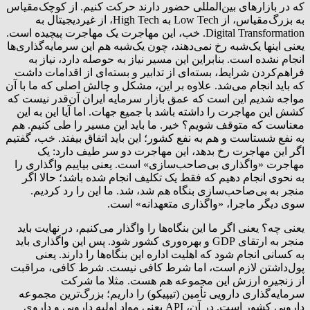
که در بازارهای بین‌المللی حضور دارند حرکت کنیم. از کوچک‌مقیاس
به بزرگ‌مقیاس، از Low Tech به High Tech، از غیردیجیتال به
Digital Transformation. خب، این مهاجرت یک مهاجرت پیچیده است.
یعنی اینها یک‌شبه رخ نمی‌دهند، چون یک‌شبه هم این سرمایه‌گذاری‌ها
انجام نشده است. بنابراین این مسیر نیاز به حوصله دارد، نیاز به
فراهم‌کردن شرایط، بسته‌ای از تدابیر و بسته‌ای از اقدامات داشت
که باید انجام می‌شد. علاوه بر این، مشکل و چالش اصلی که ما با آن
مواجه شدیم این است که عمق بازار سرمایه ایران آن‌قدر نیست که
کشش این مهاجرت را داشته باشد با جمیع جهات. اما آیا این به این
معناست که متوقف شویم؟ خیر. ما باید این مسیر را طی کنیم. هم
به نفع شستاست و هم به نفع کشور؛ این باید اتفاق بیفتد. خب، گفتیم
اگر این مهاجرت رخ بدهد، این مهاجرت دو سر طیف دارد: یک
مهاجرت «واگذاری بی‌صاحب‌سازی» است. یعنی بیاییم واگذاری را
به نحوی انجام دهیم که فقط یک تکلیف انجام شده باشد؛ حالا اگر
منجر به بی‌صاحب‌سازی بنگاه هم شد، شد. ما این را رد کردیم.
سوی دیگر ماجرا، «واگذاری متعهدانه» است.
یعنی چه؟ یعنی اگر ما این بنگاه‌ها را واگذار می‌کنیم، در نهایت باید
منجر به ارتقای GDP و بهره‌وری کشور شود. پس این واگذاری باید
به کسانی انجام شود که اهلیت اداره این بنگاه‌ها را دارند. یعنی
پول‌داشتن لازم است، اما شرط کافی نیست. شرط کافی، مراقبت
از زنجیره ارزش این مجموعه هم هست. مثلا ما شرکت
سرمایه‌گذاری دارویی تأمین (تیپیکو) را داریم؛ بزرگ‌ترین مجموعه
دارویی کشور است. در آن، API یعنی مواد اولیه دارویی و داروی