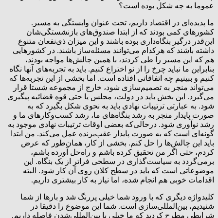
عموما به چه شکل بوده است؟
ما پدیده‌ای در اقتصاد داریم، تحت عنوان وابستگی به مسیر.
کشورهای کمی بودند که از ابتدا صندوق‌های بازنشستگی‌شان
این‌قدر درگیر بنگاه‌داری بوده باشند و این میزان ذی‌نفعان متنوع
داشته باشند که هر‌کدام می‌توانند مسئله‌ساز باشند. در کشورهایی
هم که این مسیر را طی کردند، با همین چالش‌ها مواجه بودند،
بنابراین ما نباید چرخ را از نو اختراع کنیم. باید به تجربه‌های آنها نگاه
کنیم و ببینیم چه اتفاقاتی افتاده است. اما بخشی از این تجربه‌ها که
می‌تواند منجر به تصمیم‌سازی شود، خارج از مجموعه شستا قرار
می‌گیرد. این بخش باید در دولت، مجلس یا حتی قوه قضائیه پیگیری
شود. به عبارتی ترتیبات نهادی باید به نحوی شکل بگیرد که به
صورت پایدار منجر به رشد بنگاه‌های ما، رشد کسب‌وکارهای ما و
رشد نوآوری شود. درحالی‌که بعضی اوقات ترتیبات نهادی موجود به‌
گونه‌ای است که به صورت پایدار عقب‌برنده عمل می‌کند. من ابتدا
باید این چالش‌ها را حل کنم. بخشی از کار، همان‌طور که عرض
کردم، حتی اگر من تحقیق کرده باشم و راه‌حل آورده باشم،
برمی‌گردد به سیاست‌گذاری در سطحی فراتر از یک بنگاه. این
موضوعاتی است که باید در سطح کلان روی آن کار شود. البته
اقدامات خوبی هم انجام شده، اما نیاز به کار بیشتری داریم.
‌کلیدواژه‌ دیگری که با ورود شما خیلی پررنگ شد و بارها از شما
شنیدیم، بین‌المللی‌سازی است. شما این موضوع را دقیقا در
شرایطی مطرح کردید که ما خیلی با بین‌المللی‌شدن فاصله داریم.