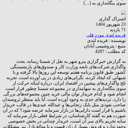
سوی بنگاه‌داری به […]
اشتراک گذاری
23 شهریور 1404
71 بازدید
فریده لندی مورد فلی
نویسنده :
فریده لندی
منبع :
پتروشیمی آبادان
کد مطلب : 4287
به گزارش خبرگزاری پترو شهر به نقل از شستا رسانه، بحث
واگذاری شرکت‌های تابعه وزارت کار و صندوق‌های بازنشستگی
کشور طبق قانون برنامه هفتم توسعه این روزها بالا گرفته و با
شبهاتی که ایجاد کرده، نگرانی‌های زیادی در پی آورده است. تجربه
تلخ واگذاری‌های پیشین در اقتصاد ایران، درباره اینکه حرکت از
سوی بنگاه‌داری به سهامداری در مجموعه شستا چطور قرار است
انجام شود و کدام خریدار توان مالی خرید چنین مجموعه‌های بزرگی
را دارد، تردیدهای جدی به وجود آورده است. آیا باید منتظر ثروتمندان
صاحب نفوذی مثل بابک‌ زنجانی‌ها و عبدالله‌ عبدی‌ها در قالب خریدار
باشیم یا قرار است دارایی‌ها در بازار سرمایه عرضه شود؟ که در آن
صورت هم به گفته کارشناسان، در شرایط فعلی بازار سرمایه که
سایه تحریم بالای سر آن است، خریدار چندانی در بخش خصوصی
وجود ندارد و فروش بسیار ارزان قیمت و با مبالغ نازل نیز مشکلات