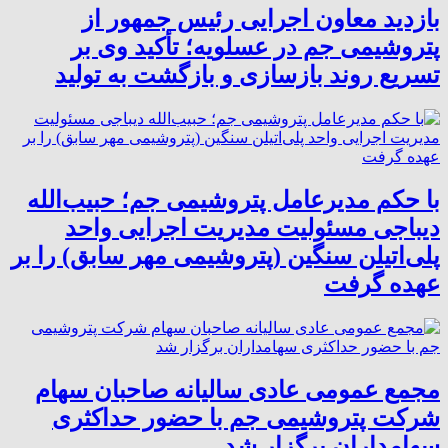
بازدید معاون اجرایی رئیس جمهور از
پتروشیمی جم در عسلویه؛ تأکید وی بر
تسریع روند بازسازی و بازگشت به تولید
با حکم مدیرعامل پتروشیمی جم؛ حبیب‌الله
دیباجی مسئولیت مدیریت اجرایی واحد
پلی‌اتیلن سنگین (پتروشیمی مهر سابق) را بر
عهده گرفت
مجمع عمومی عادی سالیانه صاحبان سهام
شرکت پتروشیمی جم با حضور حداکثری
سهامداران برگزار شد