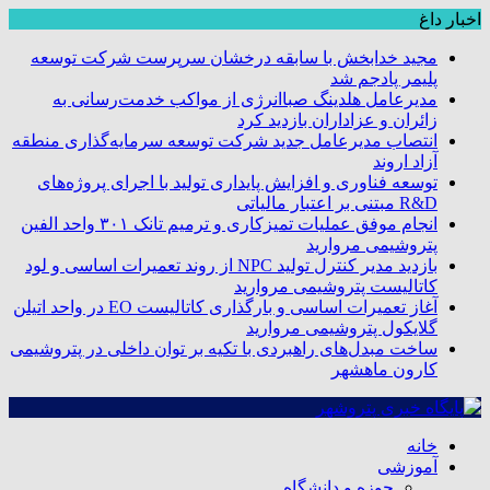
اخبار داغ
مجید خدابخش با سابقه درخشان سرپرست شرکت توسعه
پلیمر پادجم شد
مدیرعامل هلدینگ صباانرژی از مواکب خدمت‌رسانی به
زائران و عزاداران بازدید کرد
انتصاب مدیرعامل جدید شرکت توسعه سرمایه‌گذاری منطقه
آزاد اروند
توسعه فناوری و افزایش پایداری تولید با اجرای پروژه‌های
R&D مبتنی بر اعتبار مالیاتی
انجام موفق عملیات تمیزکاری و ترمیم تانک ۳۰۱ واحد الفین
پتروشیمی مروارید
بازدید مدیر کنترل تولید NPC از روند تعمیرات اساسی و لود
کاتالیست پتروشیمی مروارید
آغاز تعمیرات اساسی و بارگذاری کاتالیست EO در واحد اتیلن
گلایکول پتروشیمی مروارید
ساخت مبدل‌های راهبردی با تکیه بر توان داخلی در پتروشیمی
کارون ماهشهر
خانه
آموزشی
حوزه و دانشگاه