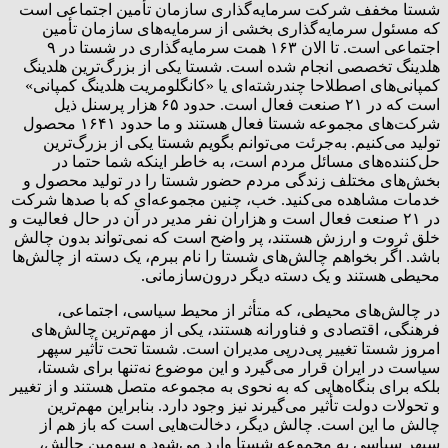
شستا مخفف شرکت سرمایه‌گذاری سازمان تأمین اجتماعی است
که مسئول سرمایه‌گذاری بخشی از سرمایه‌های سازمان تأمین
اجتماعی است. تا الان ۱۶۳ همت سرمایه‌گذاری در شستا در ۹
هلدینگ تخصصی انجام شده است. شستا یکی از بزرگ‌ترین هلدینگ
کمپانی‌های اصطلاحا چندرشته‌ای یا «کانگلومریت هلدینگ کمپانی»
است که در ۲۱ صنعت فعال است. حدود ۶۵ هزار پرسنل ذیل
شرکت‌های مجموعه شستا فعال هستند و ما حدود ۱۶۴۱ محصول
تولید می‌کنیم. به‌جرئت می‌توانم بگویم شستا یکی از بزرگ‌ترین
حل‌کننده‌های مسائل مردم است، به‌ خاطر اینکه شما حتما در
بخش‌های مختلف زندگی مردم حضور شستا را در تولید محصول و
خدمات مشاهده می‌کنید. خب، چنین مجموعه‌ای که با صدها شرکت
در ۲۱ صنعت فعال است و هزاران نفر مدیر در آن در حال فعالیت و
خلق ثروت و ارزش هستند، پر واضح است که نمی‌تواند بدون چالش
باشد. اگر بخواهم چالش‌های شستا را نام ببرم، یک دسته از چالش‌ها
محیطی هستند و یک دسته دیگر درون‌سازمانی.
در چالش‌های محیطی، که متأثر از محیط سیاسی، اجتماعی،
فرهنگی، اقتصادی و فناورانه هستند، یکی از مهم‌ترین چالش‌های
امروز شستا تغییر پی‌درپی مدیران است. شستا تحت تأثیر سپهر
سیاست در ایران قرار می‌گیرد و این موضوع نه‌تنها برای شستا،
بلکه برای بنگاه‌هایی که به نحوی به مجموعه متصل هستند و از تغییر
و تحولات دولت تأثیر می‌گیرند نیز وجود دارد. بنابراین مهم‌ترین
چالش ما این است. چالش دیگر، دخالت‌هایی است که باز هم از
سپهر سیاسی به مجموعه شستا وارد می‌شود و سومین چالش،