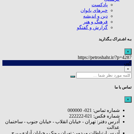
پادکست
خبرهای بانوان
دین و اندیشه
فرهنگ و هنر
گزارش و گفتگو
بـه اشـتراک بـگذارید
×
https://petroshahr.ir/?p=4287
کپی
×
تماس با ما
×
شماره تماس: 021- 000000
شماره فکس: 021-222222
آدرس دفتر: تهران - خیابان انقلاب - خیابان جنوب - ساختمان
عدالت
آدرس ارتباطات مردمی: تهران - ونک - خیابان آزادی- برج