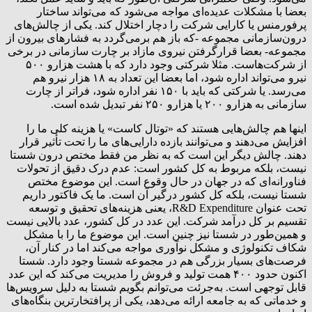
بعضا با مشکلات عدیده‌ای مواجه می‌شود که می‌تواند ساختار
پرفورمنس یا کارایی شرکت را دچار اختلال کند. یکی از چالش‌های
درون‌سازمانی مجموعه -که باز هم برمی‌گردد به فشارهای بیرون از
مجموعه- بعضا قرارگرفتن نیروی مازاد بر چارت سازمانی در برخی
از شرکت‌هاست. مثلا شرکتی وجود دارد که با هشت هزارو ۵۰۰
نیرو می‌تواند اداره شود، اما بعضا این تعداد به ۱۸ هزار نیرو هم
می‌رسد. یا شرکتی که باید با ۱۵۰ نفر اداره شود، فراتر از چارت
سازمانی به هزارو ۲۰۰ یا هزارو ۲۵۰ نفر تبدیل شده است.
اینها هم چالش‌هایی هستند که «توتال کاست» یا هزینه کلی ما را
افزایش می‌دهند و می‌توانند بازده دارایی‌های ما را تحت تأثیر قرار
دهند. چالش دیگر این است که به نظر من فقط مختص درون شستا
نیست، بلکه مربوط به کل کشور است: عدم درک دقیق از تحولات
فناورانه‌ای که در جهان در حال وقوع است. این موضوع مختص
شستا نیست، بلکه کل کشور درگیر آن است. ما یک فاکتور داریم
تحت عنوان R&D Expenditure، یعنی هزینه‌های تحقیق و توسعه
تقسیم بر کل درآمد شرکت. این عدد در کل کشور، عدد بالایی نیست
و همین‌طور در شستا نیز چنین است. این موضوع ما را با مشکل
شکاف تکنولوژی و مشکل نوآوری مواجه می‌کند اما در کنار آن،
فرصت‌های بسیار بزرگی هم در مجموعه شستا وجود دارد. شستا
اکنون حدود ۴۰۰ همت تولید و فروش را مدیریت می‌کند که این عدد
قابل توجهی است. به‌جرئت می‌توانم بگویم شستا به دلیل سرویس‌ها
و خدماتی که به جامعه ارائه می‌دهد، یکی از پرافتخارترین بنگاه‌های