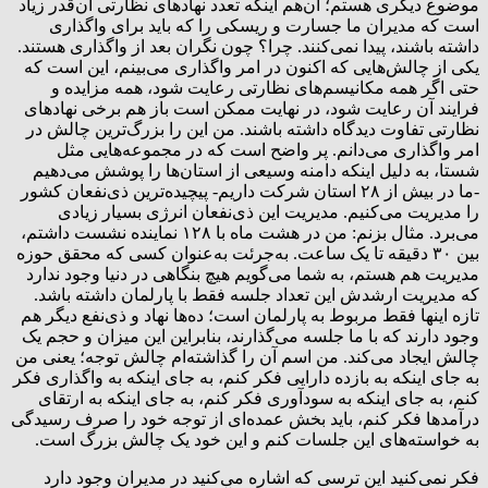
موضوع دیگری هستم؛ آن‌هم اینکه تعدد نهادهای نظارتی آن‌قدر زیاد
است که مدیران ما جسارت و ریسکی را که باید برای واگذاری
داشته باشند، پیدا نمی‌کنند. چرا؟ چون نگران بعد از واگذاری هستند.
یکی از چالش‌هایی که اکنون در امر واگذاری می‌بینم، این است که
حتی اگر همه مکانیسم‌های نظارتی رعایت شود، همه مزایده و
فرایند آن رعایت شود، در نهایت ممکن است باز هم برخی نهادهای
نظارتی تفاوت دیدگاه داشته باشند. من این را بزرگ‌ترین چالش در
امر واگذاری می‌دانم. پر واضح است که در مجموعه‌هایی مثل
شستا، به دلیل اینکه دامنه وسیعی از استان‌ها را پوشش می‌دهیم
-ما در بیش از ۲۸ استان شرکت داریم- پیچیده‌ترین ذی‌نفعان کشور
را مدیریت می‌کنیم. مدیریت این ذی‌نفعان انرژی بسیار زیادی
می‌برد. مثال بزنم: من در هشت ماه با ۱۲۸ نماینده نشست داشتم،
بین ۳۰ دقیقه تا یک ساعت. به‌جرئت به‌عنوان کسی که محقق حوزه
مدیریت هم هستم، به شما می‌گویم هیچ بنگاهی در دنیا وجود ندارد
که مدیریت ارشدش این تعداد جلسه فقط با پارلمان داشته باشد.
تازه اینها فقط مربوط به پارلمان است؛ ده‌ها نهاد و ذی‌نفع دیگر هم
وجود دارند که با ما جلسه می‌گذارند، بنابراین این میزان و حجم یک
چالش ایجاد می‌کند. من اسم آن را گذاشته‌ام چالش توجه؛ یعنی من
به جای اینکه به بازده دارایی فکر کنم، به جای اینکه به واگذاری فکر
کنم، به جای اینکه به سودآوری فکر کنم، به جای اینکه به ارتقای
درآمدها فکر کنم، باید بخش عمده‌ای از توجه خود را صرف رسیدگی
به خواسته‌های این جلسات کنم و این خود یک چالش بزرگ است.
‌فکر نمی‌کنید این ترسی که اشاره می‌کنید در مدیران وجود دارد