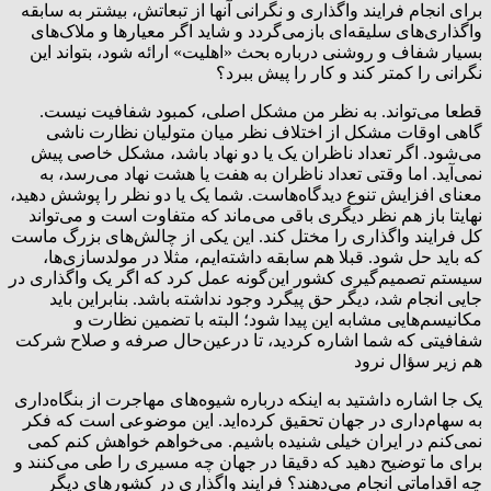
برای انجام فرایند واگذاری و نگرانی آنها از تبعاتش، بیشتر به سابقه
واگذاری‌های سلیقه‌ای بازمی‌گردد و شاید اگر معیارها و ملاک‌های
بسیار شفاف و روشنی درباره بحث «اهلیت» ارائه شود، بتواند این
نگرانی را کمتر کند و کار را پیش ببرد؟
قطعا می‌تواند. به نظر من مشکل اصلی، کمبود شفافیت نیست.
گاهی اوقات مشکل از اختلاف نظر میان متولیان نظارت ناشی
می‌شود. اگر تعداد ناظران یک یا دو نهاد باشد، مشکل خاصی پیش
نمی‌آید. اما وقتی تعداد ناظران به هفت یا هشت نهاد می‌رسد، به
معنای افزایش تنوع دیدگاه‌هاست. شما یک یا دو نظر را پوشش دهید،
نهایتا باز هم نظر دیگری باقی می‌ماند که متفاوت است و می‌تواند
کل فرایند واگذاری را مختل کند. این یکی از چالش‌های بزرگ ماست
که باید حل شود. قبلا هم سابقه داشته‌ایم، مثلا در مولدسازی‌ها،
سیستم تصمیم‌گیری کشور این‌گونه عمل کرد که اگر یک واگذاری در
جایی انجام شد، دیگر حق پیگرد وجود نداشته باشد. بنابراین باید
مکانیسم‌هایی مشابه این پیدا شود؛ البته با تضمین نظارت و
شفافیتی که شما اشاره کردید، تا در‌عین‌حال صرفه و صلاح شرکت
هم زیر سؤال نرود
‌یک‌ جا اشاره داشتید به اینکه درباره شیوه‌های مهاجرت از بنگاه‌داری
به سهام‌داری در جهان تحقیق کرده‌اید. این موضوعی است که فکر
نمی‌کنم در ایران خیلی شنیده باشیم. می‌خواهم خواهش کنم کمی
برای ما توضیح دهید که دقیقا در جهان چه مسیری را طی می‌کنند و
چه اقداماتی انجام می‌دهند؟ فرایند واگذاری در کشورهای دیگر