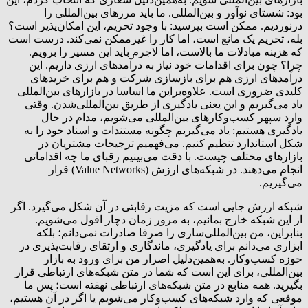
بود: شستای نوآور و بین‌المللی. ما باید مرزهای بین‌المللی را
درنوردیم. ممکن است بپرسید: با وجود تحریم، این امکان‌پذیر است؟
بله، تحریم یک مانع است، اما کار را غیرممکن نمی‌کند. درست است
که هزینه مبادلات ما بالاست، اما لاجرم باید این مسیر را برویم.
چرا؟ چون برای اقدامات خود نیاز به درآمدهای ارزی داریم. این
درآمدهای ارزی هم برای بازسازی شرکت و هم برای خریدهای
کلیدی ضروری است. علاوه‌بر‌این ما اساسا در بازارهای بین‌المللی
یاد می‌گیریم و این یعنی یادگیری از طریق بین‌المللی‌شدن. وقتی
وارد سپهر کسب‌وکارهای بین‌المللی می‌شویم، مدام در حال
یادگیری هستیم: یاد می‌گیریم چگونه مستندات و اسناد خود را به
شکل استاندارد تنظیم کنیم. می‌فهمیم ترجیحات مشتریان در
بازارهای مختلف چیست. با دقت می‌بینیم رقبای ما چه اقداماتی
انجام می‌دهند. در شبکه‌های ارزش (Value Networks) قرار
می‌گیریم.
شبکه ارزش جایی است که مزیت رقابتی در آن شکل می‌گیرد. اگر
از این شبکه خارج بمانیم، به مرور زمان دچار افول می‌شویم.
بنابراین، من بین‌المللی‌سازی را صرفا صادرات نمی‌دانم؛ بلکه
ابزاری می‌دانم برای یادگیری، ماندگاری و ارتقای رقابت‌پذیری در
حوزه کسب‌وکار. به‌همین‌دلیل اصرار من برای ورود به بازار
بین‌المللی، برای این است که شما در متن شبکه‌های ارتباطی قرار
بگیرید. همه منابع در متن شبکه‌های ارتباطی نهفته است؛ پس ‌ما
موقعی که وارد شبکه‌های کسب‌وکار می‌شویم یا اگر در آن هستیم،