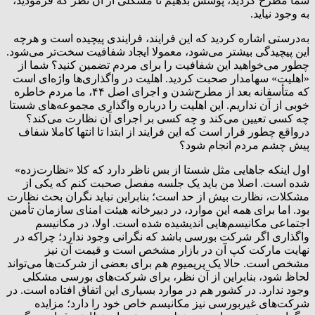
شما مطرح کردید، پوشش بدهیم تا مشکلی از آن نظر که فرمودید،
به وجود نیاید.
‌به‌درستی اشاره کردید که این فرایند، فرایندی پیچیده است و هرچه
این پیچیدگی بیشتر می‌شود، معمولا ایجاد شفافیت سخت‌تر می‌شود.
چطور می‌خواهید این شفافیت را برای مردم تضمین کنید؟ شما از
«اهلیت» سهامدار صحبت کردید. اهلیت در واگذاری‌ها واژه‌ای است
که متأسفانه بعد از مطرح‌شدن و اجرای اصل ۴۴، ما مردم خاطره
خوبی از آن نداریم. این اهلیت را درباره واگذاری مجموعه‌های شستا
چه کسی تعیین می‌کند و چه کسی بر اجرای آن نظارت می‌کند؟
درواقع چطور قرار است که این فرایند از ابتدا تا انتها کاملا شفاف
پیش چشم مردم انجام شود؟
اول اینکه جاهایی مثل شستا از بس ناظر دارد که کلا «نظارت‌زده»
شده است. اصلا من باید یک جلسه مفصل صحبت کنم که یکی از
مشکلات، نظارت بیش از حد است؛ بنابراین نباید نگران بحث نظارت
بود. اما برای همه این موارد، در دبیرخانه هیئت امنای سازمان تأمین
اجتماعی مکانیسم‌هایی اندیشیده شده است. اولا، در مکانیسم
واگذاری اگر شرکت بورسی باشد که نگرانی وجود ندارد؛ چراکه در
نهایت مارکت کپ آن در بازار مشخص است و قیمت آن نیز
مشخص است. حالا یک پریمیوم هم برای بعضی از شرکت‌ها می‌تواند
لحاظ شود، بنابراین از آن نظر، برای شرکت‌های بورسی مشکلی
وجود ندارد. در کشور هم در موارد بسیاری این اتفاق افتاده است. در
شرکت‌های غیربورسی نیز مکانیسم خاص خود را دارد؛ مزایده