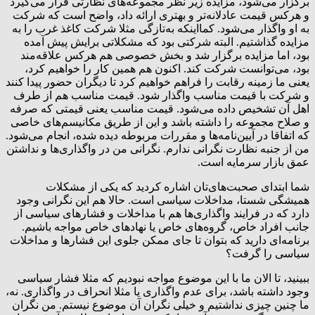
برگزار می‌شود، مزایده زیر نظر مجموعه‌های نظارتی قرار می‌گیرد
و هر‌کس قیمت عادلانه‌تر و بهتری ارائه داد، واضح است که شرکت
به او واگذار می‌شود. کمااینکه به‌تازگی مثلا شرکت کاغذ غرب را به
مزایده گذاشتیم. البته شرکتی بود که مشکلاتی برایش پیش آمده
بود، اما مزایده برگزار شد و بخش خصوصی هم هرکس علاقه‌مند
بود، می‌توانست شرکت کند. اکنون هم همین کار را خواهیم کرد،
یعنی ما زمینه رقابت را فراهم خواهیم کرد تا دیگران حضور پیدا کنند
و شرکت با قیمت مناسب واگذار شود. قیمت مناسب هم از طرف
اهل آن تشخیص داده می‌شود. قیمت مناسب یعنی قیمتی که صرفه
و صلاح مجموعه را داشته باشد و این از طریق مکانیسم‌های خاصی
که اتفاقا در آیین‌نامه‌ها و مقررات مربوطه دیده شده، انجام می‌شود.
من از جنبه نظارت نگرانی ندارم. نگرانی من در واگذاری‌ها و نداشتن
عمق بازار سرمایه است.
‌‌شما ابتدای صحبت‌های‌تان اشاره کردید که یکی از مشکلات
همیشگی شستا، مداخلات سیاسی است. حالا هم این نگرانی وجود
دارد که در فرایند واگذاری‌ها هم با مداخلات و فشارهای سیاسی از
جانب افراد خاص، گروه‌های خاص یا نهادهای خاص مواجه باشیم.
برنامه‌ای دارید که بتوان تا جای ممکن جلوی این فشارها و مداخلات
سیاسی را گرفت؟
ببینید، تا الان ما با این موضوع مواجه نبودیم که مثلا فشار سیاسی
وجود داشته باشد، برای عدم واگذاری یا مثلا انحراف در واگذاری. نه،
ما چنین چیزی نداشتیم و خیلی نگران آن موضوع نیستم. من نگران