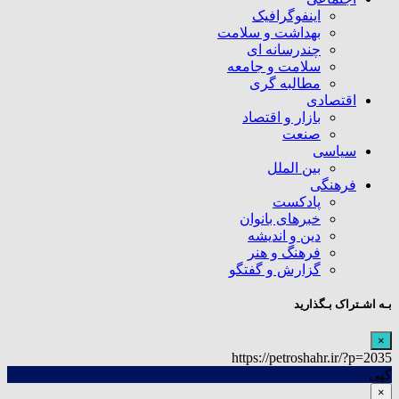
اینفوگرافیک
بهداشت و سلامت
چندرسانه ای
سلامت و جامعه
مطالبه گری
اقتصادی
بازار و اقتصاد
صنعت
سیاسی
بین الملل
فرهنگی
پادکست
خبرهای بانوان
دین و اندیشه
فرهنگ و هنر
گزارش و گفتگو
بـه اشـتراک بـگذارید
×
https://petroshahr.ir/?p=2035
کپی
×