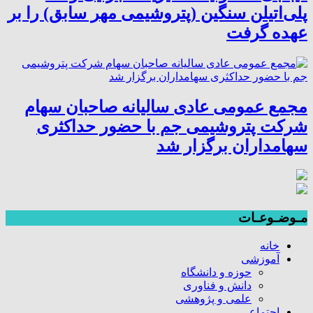
پلی‌اتیلن سنگین (پتروشیمی مهر سابق) را بر
عهده گرفت
مجمع عمومی عادی سالیانه صاحبان سهام
شرکت پتروشیمی جم با حضور حداکثری
سهامداران برگزار شد
مـوضـوعـات
خانه
آموزشی
حوزه و دانشگاه
دانش و فناوری
علمی و پژوهشی
اجتماعی