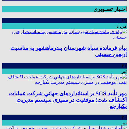
اخـبار تصـویری
۱۳
مرداد
پیام فرمانده سپاه شهرستان بندرماهشهر به مناسبت
اربعین حسینی
۳۱
تیر
مهر تأیید SGS بر استانداردهای جهانیِ شرکت عملیات
اکتشاف نفت؛ موفقیت در ممیزی سیستم مدیریت
یکپارچه
۳۰
تیر