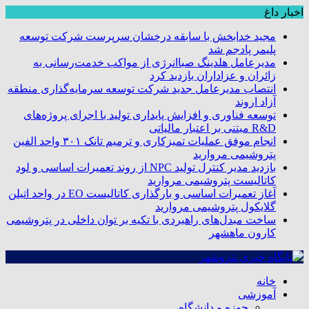
اخبار داغ
مجید خدابخش با سابقه درخشان سرپرست شرکت توسعه
پلیمر پادجم شد
مدیرعامل هلدینگ صباانرژی از مواکب خدمت‌رسانی به
زائران و عزاداران بازدید کرد
انتصاب مدیرعامل جدید شرکت توسعه سرمایه‌گذاری منطقه
آزاد اروند
توسعه فناوری و افزایش پایداری تولید با اجرای پروژه‌های
R&D مبتنی بر اعتبار مالیاتی
انجام موفق عملیات تمیزکاری و ترمیم تانک ۳۰۱ واحد الفین
پتروشیمی مروارید
بازدید مدیر کنترل تولید NPC از روند تعمیرات اساسی و لود
کاتالیست پتروشیمی مروارید
آغاز تعمیرات اساسی و بارگذاری کاتالیست EO در واحد اتیلن
گلایکول پتروشیمی مروارید
ساخت مبدل‌های راهبردی با تکیه بر توان داخلی در پتروشیمی
کارون ماهشهر
خانه
آموزشی
حوزه و دانشگاه