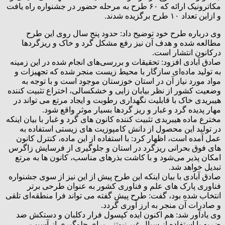
مکاترونیک ارائه که ۶۰ طرح به مرحله حضور در جشنواره راه یافت
و ازاین تعداد ۱۰ طرح برگزیده شدند.
وی درباره طرح خود توضیح داد: حدود پنج سال روی این طرح
مطالعه شده و هدف آن نیز رفع مشکل گرد و خاک و ریزگردها
درکانون انتشار است.
صادق آبادی افزود: تحقیقات و بررسی‌های انجام شده در این زمینه
به تولید ماده‌ای سازگار با محیط زیست منجر شده که تجهیزات و
مواد مورد نیاز آن در استان خوزستان موجود است و با توجه به
وضعیت کشور از نظر بیابان ‌زایی و خشکسالی، اختراع تثبیت‌ کننده
هیبریدی خاک با قابلیت نگهداری رطوبت و ایجاد مرتع می تواند در
مهار پدیده گرد و غبار و ریز گردها بسیار موثر واقع شود.
مخترع ماده هیبریدی تثبیت کننده کانون های گرد و غبار با بیان اینکه
در تولید این محصول از دانش کامپوزیت‌ های زیستی استفاده به
عمل آمده است، اظهار کرد: با استفاده از این ماده، کنترل کانون
‌های فوق بحرانی ریزگرد در استان و جلوگیری از فرسایش زاگرس
امکان‌ پذیر می‌شود و با کاشت بذرهای مناسب، کانون‌ ها به مرتع
تبدیل خواهد شد.
صادق آبادی با بیان اینکه این طرح پیش از این نیز از سوی جشنواره
فناوری پارک ‌های علم و فناوری کشور به عنوان طرحی برتر
انتخاب شده بود، گفت: طرح پیش گفته می تواند فرا منطقه‌ای تلقی
و صادرات آن منجر به ارز آوری گردد.
وی یادآور شد: هم اکنون ایده کپسول فرار دکلبان و دستکش ضد
ضربه با استفاده از سیال غیر نیوتنی برای جلوگیری از آسیب