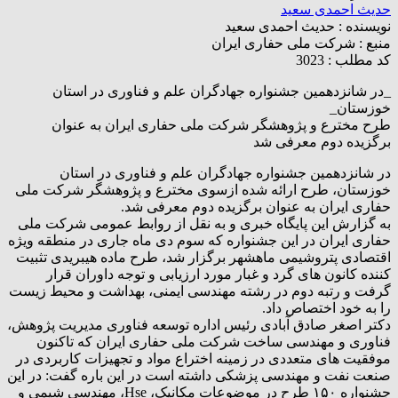
حدیث احمدی سعید
نویسنده :
حدیث احمدی سعید
منبع :
شرکت ملی حفاری ایران
کد مطلب : 3023
_در شانزدهمین جشنواره جهادگران علم و فناوری در استان
خوزستان_
طرح مخترع و پژوهشگر شرکت ملی حفاری ایران به عنوان
برگزیده دوم معرفی شد
در شانزدهمین جشنواره جهادگران علم و فناوری در استان
خوزستان، طرح ارائه شده ازسوی مخترع و پژوهشگر شرکت ملی
حفاری ایران به عنوان برگزیده دوم معرفی شد.
به گزارش این پایگاه خبری و به نقل از روابط عمومی شرکت ملی
حفاری ایران در این جشنواره که سوم دی ماه جاری در منطقه ویژه
اقتصادی پتروشیمی ماهشهر برگزار شد، طرح ماده هیبریدی تثبیت
کننده کانون های گرد و غبار مورد ارزیابی و توجه داوران قرار
گرفت و رتبه دوم در رشته مهندسی ایمنی، بهداشت و محیط زیست
را به خود اختصاص داد.
دکتر اصغر صادق آبادی رئیس اداره توسعه فناوری مدیریت پژوهش،
فناوری و مهندسی ساخت شرکت ملی حفاری ایران که تاکنون
موفقیت های متعددی در زمینه اختراع مواد و تجهیزات کاربردی در
صنعت نفت و مهندسی پزشکی داشته است در این باره گفت: در این
جشنواره ۱۵۰ طرح در موضوعات مکانیک، Hse، مهندسی شیمی و