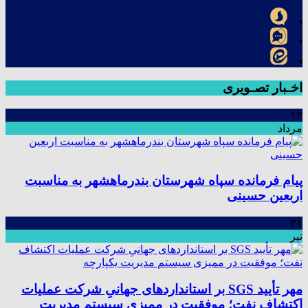
اخـبار تصـویری
۱۳
مرداد
پیام فرمانده سپاه شهرستان بندرماهشهر به مناسبت
اربعین حسینی
۳۱
تیر
مهر تأیید SGS بر استانداردهای جهانیِ شرکت عملیات
اکتشاف نفت؛ موفقیت در ممیزی سیستم مدیریت