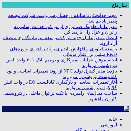
اخبار داغ
مجید خدابخش با سابقه درخشان سرپرست شرکت توسعه
پلیمر پادجم شد
مدیرعامل هلدینگ صباانرژی از مواکب خدمت‌رسانی به
زائران و عزاداران بازدید کرد
انتصاب مدیرعامل جدید شرکت توسعه سرمایه‌گذاری منطقه
آزاد اروند
توسعه فناوری و افزایش پایداری تولید با اجرای پروژه‌های
R&D مبتنی بر اعتبار مالیاتی
انجام موفق عملیات تمیزکاری و ترمیم تانک ۳۰۱ واحد الفین
پتروشیمی مروارید
بازدید مدیر کنترل تولید NPC از روند تعمیرات اساسی و لود
کاتالیست پتروشیمی مروارید
آغاز تعمیرات اساسی و بارگذاری کاتالیست EO در واحد اتیلن
گلایکول پتروشیمی مروارید
ساخت مبدل‌های راهبردی با تکیه بر توان داخلی در پتروشیمی
کارون ماهشهر
خانه
آموزشی
حوزه و دانشگاه