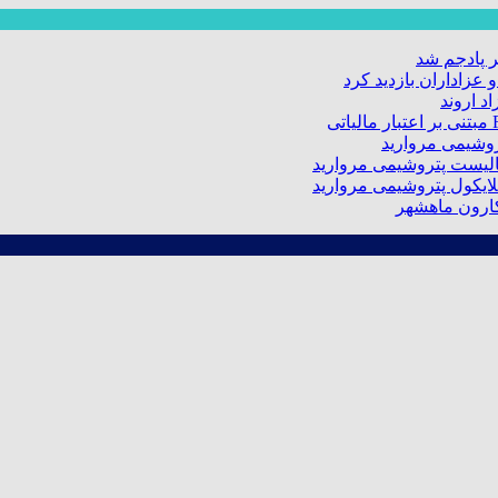
 پادجم شد
عزاداران بازدید کرد
د اروند
کارون ماهشهر