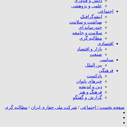
دانش و فناوری
علمی و پژوهشی
اجتماعی
اینفوگرافیک
بهداشت و سلامت
چندرسانه ای
سلامت و جامعه
مطالبه گری
اقتصادی
بازار و اقتصاد
صنعت
سیاسی
بین الملل
فرهنگی
پادکست
خبرهای بانوان
دین و اندیشه
فرهنگ و هنر
گزارش و گفتگو
صفحه نخست /
اجتماعی
/
شرکت ملی حفاری ایران
/
مطالبه گری