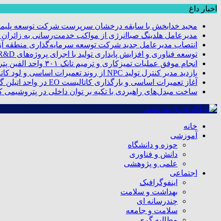
اخبار داغ
مجید خدابخش با سابقه درخشان سرپرست شرکت توسعه پلیمر
مدیرعامل هلدینگ صباانرژی از مواکب خدمت‌رسانی به زائران و 
انتصاب مدیرعامل جدید شرکت توسعه سرمایه‌گذاری منطقه آزا
توسعه فناوری و افزایش پایداری تولید با اجرای پروژه‌های R&D مبتنی بر اعتبار مالیاتی
انجام موفق عملیات تمیزکاری و ترمیم تانک ۳۰۱ واحد الفین پتروشیمی مروارید
بازدید مدیر کنترل تولید NPC از روند تعمیرات اساسی و لود کاتالیست پتروشیمی مروارید
آغاز تعمیرات اساسی و بارگذاری کاتالیست EO در واحد اتیلن گلایکول پتروشیمی مروارید
ساخت مبدل‌های راهبردی با تکیه بر توان داخلی در پتروشیمی 
خانه
آموزشی
حوزه و دانشگاه
دانش و فناوری
علمی و پژوهشی
اجتماعی
اینفوگرافیک
بهداشت و سلامت
چندرسانه ای
سلامت و جامعه
مطالبه گری