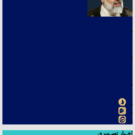
اخـبار تصـویری