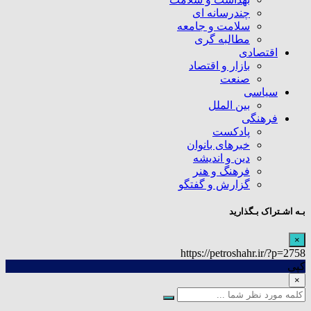
چندرسانه ای
سلامت و جامعه
مطالبه گری
اقتصادی
بازار و اقتصاد
صنعت
سیاسی
بین الملل
فرهنگی
پادکست
خبرهای بانوان
دین و اندیشه
فرهنگ و هنر
گزارش و گفتگو
بـه اشـتراک بـگذارید
×
https://petroshahr.ir/?p=2758
کپی
×