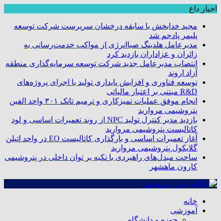
اخبار داغ
مجید خدابخش با سابقه درخشان سرپرست شرکت توسعه
پلیمر پادجم شد
مدیرعامل هلدینگ صباانرژی از مواکب خدمت‌رسانی به
زائران و عزاداران بازدید کرد
انتصاب مدیرعامل جدید شرکت توسعه سرمایه‌گذاری منطقه
آزاد اروند
توسعه فناوری و افزایش پایداری تولید با اجرای پروژه‌های
R&D مبتنی بر اعتبار مالیاتی
انجام موفق عملیات تمیزکاری و ترمیم تانک ۳۰۱ واحد الفین
پتروشیمی مروارید
بازدید مدیر کنترل تولید NPC از روند تعمیرات اساسی و لود
کاتالیست پتروشیمی مروارید
آغاز تعمیرات اساسی و بارگذاری کاتالیست EO در واحد اتیلن
گلایکول پتروشیمی مروارید
ساخت مبدل‌های راهبردی با تکیه بر توان داخلی در پتروشیمی
کارون ماهشهر
خانه
آموزشی
حوزه و دانشگاه