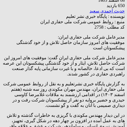
08 اسفند 1403
650 بازدید
حدیث احمدی سعید
نویسنده :
پایگاه خبری نشر تعلیم
منبع :
روابط عمومی شرکت ملی حفاری ایران
کد مطلب : 2758
مدیرعامل شرکت ملی حفاری ایران:
موفقیت های امروز سازمان حاصل تلاش و از خود گذشتگی
پیشکسوتان است
مدیرعامل شرکت ملی حفاری ایران گفت: موفقیت های امروز این
شرکت حاصل تلاش، ایثار و از خود گذشتگی پیشکسوتان این عرصه
است که بی ادعا، خالصانه و با غیرت سازمانی پایه گذار صنعت
راهبردی حفاری در کشور شدند.
به گزارش پایگاه خبری نشرتعلیم و به نقل از روابط عمومی شرکت
ملی حفاری ایران، مهندس مهران مکوندی روز سه شنبه (هفتم
اسفند ۱۴۰۳) در اقدامی ارزشمند به ملاقات غلامرضا کاوسی
حیدری و خضیر بروایه دو نفر از پیشکسوتان شرکت رفت و در
دیداری صمیمی با آنان به گفت و گو نشست.
در این دیدار مهندس مکوندی با گریزی به خاطرات گذشته و تلاش
های به عمل آمده در افزون بر چهار دهه در شکل گیری، تجهیز،
آموزش نیروی انسانی و ساماندهی شرکت و عشق و علاقه وافر