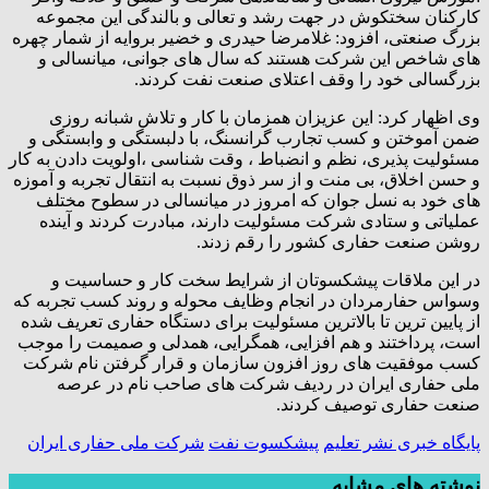
کارکنان سختکوش در جهت رشد و تعالی و بالندگی این مجموعه
بزرگ صنعتی، افزود: غلامرضا حیدری و خضیر بروایه از شمار چهره
های شاخص این شرکت هستند که سال های جوانی، میانسالی و
بزرگسالی خود را وقف اعتلای صنعت نفت کردند.
وی اظهار کرد: این عزیزان همزمان با کار و تلاش شبانه روزی
ضمن آموختن و کسب تجارب گرانسنگ، با دلبستگی و وابستگی و
مسئولیت پذیری، نظم و انضباط ، وقت شناسی ،اولویت دادن به کار
و حسن اخلاق، بی منت و از سر ذوق نسبت به انتقال تجربه و آموزه
های خود به نسل جوان که امروز در میانسالی در سطوح مختلف
عملیاتی و ستادی شرکت مسئولیت دارند، مبادرت کردند و آینده
روشن صنعت حفاری کشور را رقم زدند.
در این ملاقات پیشکسوتان از شرایط سخت کار و حساسیت و
وسواس حفارمردان در انجام وظایف محوله و روند کسب تجربه که
از پایین ترین تا بالاترین مسئولیت برای دستگاه حفاری تعریف شده
است، پرداختند و هم افزایی، همگرایی، همدلی و صمیمت را موجب
کسب موفقیت های روز افزون سازمان و قرار گرفتن نام شرکت
ملی حفاری ایران در ردیف شرکت های صاحب نام در عرصه
صنعت حفاری توصیف کردند.
پایگاه خبری نشر تعلیم
پیشکسوت نفت
شرکت ملی حفاری ایران
نوشته های مشابه