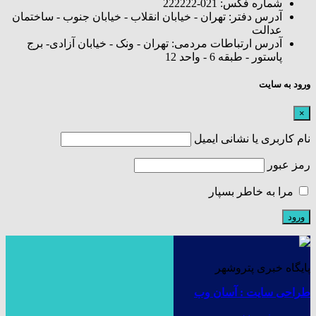
شماره فکس: 021-222222
آدرس دفتر: تهران - خیابان انقلاب - خیابان جنوب - ساختمان
عدالت
آدرس ارتباطات مردمی: تهران - ونک - خیابان آزادی- برج
پاستور - طبقه 6 - واحد 12
ورود به سایت
×
نام کاربری یا نشانی ایمیل
رمز عبور
مرا به خاطر بسپار
پایگاه خبری پتروشهر
طراحی سایت : آسان وب