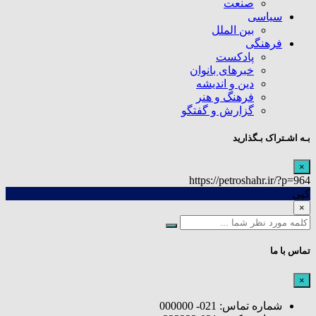
صنعت
سیاسی
بین الملل
فرهنگی
پادکست
خبرهای بانوان
دین و اندیشه
فرهنگ و هنر
گزارش و گفتگو
بـه اشـتراک بـگذارید
×
https://petroshahr.ir/?p=964
کپی
×
تماس با ما
×
شماره تماس: 021- 000000