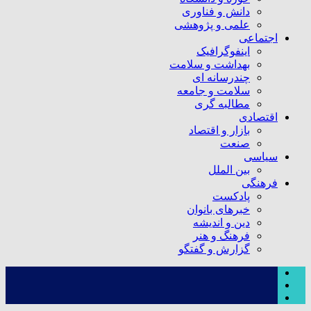
دانش و فناوری
علمی و پژوهشی
اجتماعی
اینفوگرافیک
بهداشت و سلامت
چندرسانه ای
سلامت و جامعه
مطالبه گری
اقتصادی
بازار و اقتصاد
صنعت
سیاسی
بین الملل
فرهنگی
پادکست
خبرهای بانوان
دین و اندیشه
فرهنگ و هنر
گزارش و گفتگو