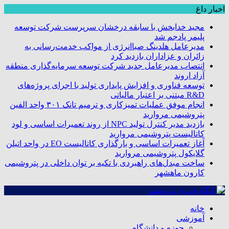
اخبار داغ
مجید خدابخش با سابقه درخشان سرپرست شرکت توسعه
پلیمر پادجم شد
مدیرعامل هلدینگ صباانرژی از مواکب خدمت‌رسانی به
زائران و عزاداران بازدید کرد
انتصاب مدیرعامل جدید شرکت توسعه سرمایه‌گذاری منطقه
آزاد اروند
توسعه فناوری و افزایش پایداری تولید با اجرای پروژه‌های
R&D مبتنی بر اعتبار مالیاتی
انجام موفق عملیات تمیزکاری و ترمیم تانک ۳۰۱ واحد الفین
پتروشیمی مروارید
بازدید مدیر کنترل تولید NPC از روند تعمیرات اساسی و لود
کاتالیست پتروشیمی مروارید
آغاز تعمیرات اساسی و بارگذاری کاتالیست EO در واحد اتیلن
گلایکول پتروشیمی مروارید
ساخت مبدل‌های راهبردی با تکیه بر توان داخلی در پتروشیمی
کارون ماهشهر
خانه
آموزشی
حوزه و دانشگاه