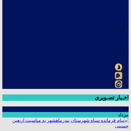
اخـبار تصـویری
۱۳
مرداد