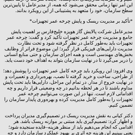
این امر تنها زمانی محقق می‌شود که همه، از مدیرعامل تا پایین‌ترین
سطح سازمان، خود را متعهد به پشتیبانی از این رویکرد بدانند.
*تأکید بر مدیریت ریسک و پایش چرخه عمر تجهیزات*
مدیرعامل شرکت پالایش گاز هویزه خلیج‌فارس بر اهمیت پایش
جامع و مدیریت چرخه عمر تجهیزات تأکید کرد و گفت: چرخه عمر
تجهیزات باید به‌طور کامل در نظر گرفته شود و تحت نظارت
مدیریت دارایی‌های فیزیکی قرار گیرد؛ این موضوع فراتر از وظایف
بخش‌های مهندسی است و همه اجزای سازمان و حتی منابع انسانی
را دربر می‌گیرد تا در نهایت سازمان بتواند به اهداف خود دست یابد.
وی افزود: این رویکرد باید چرخه کامل عمر تجهیزات را پوشش دهد؛
از طراحی، ساخت و خرید گرفته تا نصب، بهره‌برداری و تعمیرات و
در نهایت خروج از مدار. در تمام این مراحل، دارایی‌ها باید تحت پایش
مداوم باشند تا در هر لحظه بدانیم در چه وضعیتی قرار داریم و چه
اقداماتی لازم است. تنها در این صورت می‌توانیم چرخه عمر
تجهیزات را به‌طور کامل مدیریت کرده و بهره‌وری پایدار سازمان را
تضمین کنیم.
دکتر کیانی به نقش مدیریت ریسک در تصمیم‌گیری مدیران پرداخت
و اظهار کرد: تصمیم‌گیری باید مبتنی بر موازنه ریسک باشد. هر
اقدامی که انجام می‌دهیم باید از منظر هزینه–فایده سنجیده شود؛
یعنی ببینیم این هزینه چه اثری بر بهبود عملکرد سازمان دارد و چه