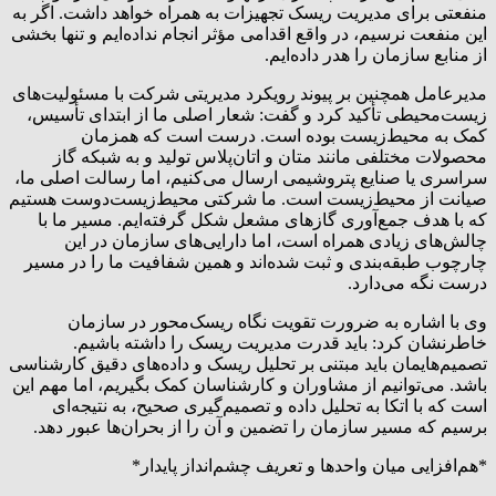
منفعتی برای مدیریت ریسک تجهیزات به همراه خواهد داشت. اگر به
این منفعت نرسیم، در واقع اقدامی مؤثر انجام نداده‌ایم و تنها بخشی
از منابع سازمان را هدر داده‌ایم.
مدیرعامل همچنین بر پیوند رویکرد مدیریتی شرکت با مسئولیت‌های
زیست‌محیطی تأکید کرد و گفت: شعار اصلی ما از ابتدای تأسیس،
کمک به محیط‌زیست بوده است. درست است که همزمان
محصولات مختلفی مانند متان و اتان‌پلاس تولید و به شبکه گاز
سراسری یا صنایع پتروشیمی ارسال می‌کنیم، اما رسالت اصلی ما،
صیانت از محیط‌زیست است. ما شرکتی محیط‌زیست‌دوست هستیم
که با هدف جمع‌آوری گازهای مشعل شکل گرفته‌ایم. مسیر ما با
چالش‌های زیادی همراه است، اما دارایی‌های سازمان در این
چارچوب طبقه‌بندی و ثبت شده‌اند و همین شفافیت ما را در مسیر
درست نگه می‌دارد.
وی با اشاره به ضرورت تقویت نگاه ریسک‌محور در سازمان
خاطرنشان کرد: باید قدرت مدیریت ریسک را داشته باشیم.
تصمیم‌هایمان باید مبتنی بر تحلیل ریسک و داده‌های دقیق کارشناسی
باشد. می‌توانیم از مشاوران و کارشناسان کمک بگیریم، اما مهم این
است که با اتکا به تحلیل داده و تصمیم‌گیری صحیح، به نتیجه‌ای
برسیم که مسیر سازمان را تضمین و آن را از بحران‌ها عبور دهد.
*هم‌افزایی میان واحدها و تعریف چشم‌انداز پایدار*