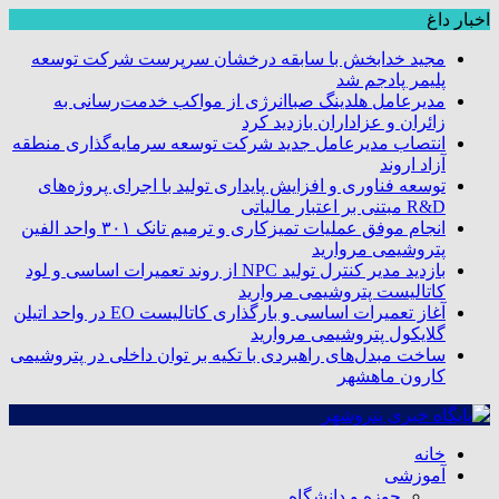
اخبار داغ
مجید خدابخش با سابقه درخشان سرپرست شرکت توسعه
پلیمر پادجم شد
مدیرعامل هلدینگ صباانرژی از مواکب خدمت‌رسانی به
زائران و عزاداران بازدید کرد
انتصاب مدیرعامل جدید شرکت توسعه سرمایه‌گذاری منطقه
آزاد اروند
توسعه فناوری و افزایش پایداری تولید با اجرای پروژه‌های
R&D مبتنی بر اعتبار مالیاتی
انجام موفق عملیات تمیزکاری و ترمیم تانک ۳۰۱ واحد الفین
پتروشیمی مروارید
بازدید مدیر کنترل تولید NPC از روند تعمیرات اساسی و لود
کاتالیست پتروشیمی مروارید
آغاز تعمیرات اساسی و بارگذاری کاتالیست EO در واحد اتیلن
گلایکول پتروشیمی مروارید
ساخت مبدل‌های راهبردی با تکیه بر توان داخلی در پتروشیمی
کارون ماهشهر
خانه
آموزشی
حوزه و دانشگاه