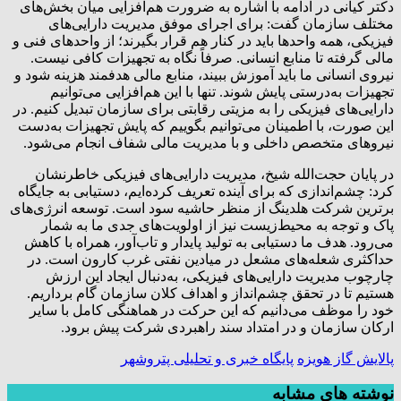
دکتر کیانی در ادامه با اشاره به ضرورت هم‌افزایی میان بخش‌های
مختلف سازمان گفت: برای اجرای موفق مدیریت دارایی‌های
فیزیکی، همه واحدها باید در کنار هم قرار بگیرند؛ از واحدهای فنی و
مالی گرفته تا منابع انسانی. صرفاً نگاه به تجهیزات کافی نیست.
نیروی انسانی ما باید آموزش ببیند، منابع مالی هدفمند هزینه شود و
تجهیزات به‌درستی پایش شوند. تنها با این هم‌افزایی می‌توانیم
دارایی‌های فیزیکی را به مزیتی رقابتی برای سازمان تبدیل کنیم. در
این صورت، با اطمینان می‌توانیم بگوییم که پایش تجهیزات به‌دست
نیروهای متخصص داخلی و با مدیریت مالی شفاف انجام می‌شود.
در پایان حجت‌الله شیخ، مدیریت دارایی‌های فیزیکی خاطرنشان
کرد: چشم‌اندازی که برای آینده تعریف کرده‌ایم، دستیابی به جایگاه
برترین شرکت هلدینگ از منظر حاشیه سود است. توسعه انرژی‌های
پاک و توجه به محیط‌زیست نیز از اولویت‌های جدی ما به شمار
می‌رود. هدف ما دستیابی به تولید پایدار و تاب‌آور، همراه با کاهش
حداکثری شعله‌های مشعل در میادین نفتی غرب کارون است. در
چارچوب مدیریت دارایی‌های فیزیکی، به‌دنبال ایجاد این ارزش
هستیم تا در تحقق چشم‌انداز و اهداف کلان سازمان گام برداریم.
خود را موظف می‌دانیم که این حرکت در هماهنگی کامل با سایر
ارکان سازمان و در امتداد سند راهبردی شرکت پیش برود.
پالایش گاز هویزه
پایگاه خبری و تحلیلی پتروشهر
نوشته های مشابه