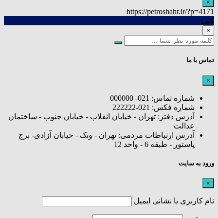
×
https://petroshahr.ir/?p=4171
کپی
×
تماس با ما
×
شماره تماس: 021- 000000
شماره فکس: 021-222222
آدرس دفتر: تهران - خیابان انقلاب - خیابان جنوب - ساختمان
عدالت
آدرس ارتباطات مردمی: تهران - ونک - خیابان آزادی- برج
پاستور - طبقه 6 - واحد 12
ورود به سایت
×
نام کاربری یا نشانی ایمیل