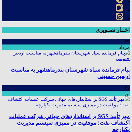
اخـبار تصـویری
۱۳
مرداد
پیام فرمانده سپاه شهرستان بندرماهشهر به مناسبت
اربعین حسینی
۳۱
تیر
مهر تأیید SGS بر استانداردهای جهانیِ شرکت عملیات
اکتشاف نفت؛ موفقیت در ممیزی سیستم مدیریت
یکپارچه