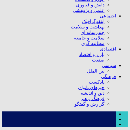
دانش و فناوری
علمی و پژوهشی
اجتماعی
اینفوگرافیک
بهداشت و سلامت
چندرسانه ای
سلامت و جامعه
مطالبه گری
اقتصادی
بازار و اقتصاد
صنعت
سیاسی
بین الملل
فرهنگی
پادکست
خبرهای بانوان
دین و اندیشه
فرهنگ و هنر
گزارش و گفتگو