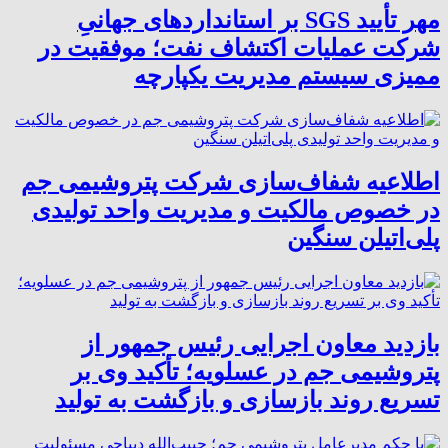
مهر تأیید SGS بر استانداردهای جهانیِ
شرکت عملیات اکتشاف نفت؛ موفقیت در
ممیزی سیستم مدیریت یکپارچه
اطلاعیه شفاف‌سازی شرکت پتروشیمی جم
در خصوص مالکیت و مدیریت واحد تولیدی
پلی‌اتیلن سنگین
بازدید معاون اجرایی رئیس جمهور از
پتروشیمی جم در عسلویه؛ تأکید وی بر
تسریع روند بازسازی و بازگشت به تولید