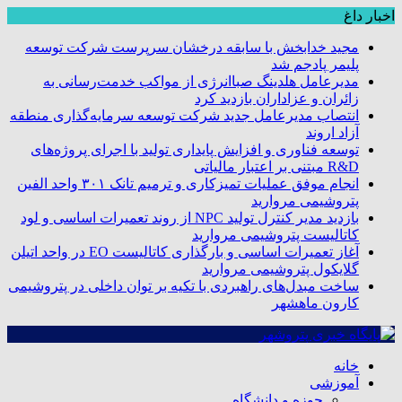
اخبار داغ
مجید خدابخش با سابقه درخشان سرپرست شرکت توسعه
پلیمر پادجم شد
مدیرعامل هلدینگ صباانرژی از مواکب خدمت‌رسانی به
زائران و عزاداران بازدید کرد
انتصاب مدیرعامل جدید شرکت توسعه سرمایه‌گذاری منطقه
آزاد اروند
توسعه فناوری و افزایش پایداری تولید با اجرای پروژه‌های
R&D مبتنی بر اعتبار مالیاتی
انجام موفق عملیات تمیزکاری و ترمیم تانک ۳۰۱ واحد الفین
پتروشیمی مروارید
بازدید مدیر کنترل تولید NPC از روند تعمیرات اساسی و لود
کاتالیست پتروشیمی مروارید
آغاز تعمیرات اساسی و بارگذاری کاتالیست EO در واحد اتیلن
گلایکول پتروشیمی مروارید
ساخت مبدل‌های راهبردی با تکیه بر توان داخلی در پتروشیمی
کارون ماهشهر
خانه
آموزشی
حوزه و دانشگاه