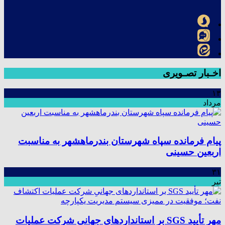
اخـبار تصـویری
۱۳
مرداد
پیام فرمانده سپاه شهرستان بندرماهشهر به مناسبت
اربعین حسینی
۳۱
تیر
مهر تأیید SGS بر استانداردهای جهانیِ شرکت عملیات