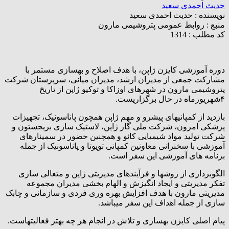
حدیث احمدی سعید
نویسنده :
حدیث احمدی سعید
منبع :
روابط عمومی پتروشیمی مارون
کد مطلب : 1314
دوره آموزشی کایزن ژاپن، با هدف اصلاح و بهسازی مستمر با
مشارکت جمعی از مدیران ارشد، مدیران میانی، سرپرستان شرکت
پتروشیمی مارون در شهرهای اوزاکا و توکیو ژاپن از تاریخ
۴شهریورماه در حال برگزاریست.
بازدید از ‌کمپانیهای پیشرو و مهم ژاپن همچون پاناسونیک، تجهیزات
پزشکی امرون، شرکت ملی گاز ژاپن، لاستیک سازی بریجستون و
شرکت تولید مواد شیمیایی کائو و همچنین حضور در سمینارهای
آموزشی با سخنرانی معاونین کمپانی تویوتا و پاناسونیک از جمله
برنامه های آموزشی این سفر است.
الگوبرداری از روشها و فرآیندهای مدیریتی ژاپن و متعالی سازی
تفکر مدیریتی و ایجاد انگیزش و الهام بخشی مدیران مجموعه
مدیریتی مارون با هدف افزایش بهره وری فردی و سازمانی و چابک
سازی از جمله اهداف این سفر میباشد.
پیام اصلی کایزن بهسازی و تلاش در انجام هر چه بهتر فعالیتهاست.