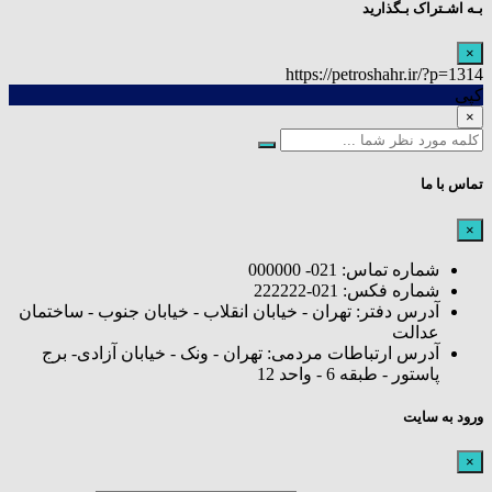
بـه اشـتراک بـگذارید
×
https://petroshahr.ir/?p=1314
کپی
×
تماس با ما
×
شماره تماس: 021- 000000
شماره فکس: 021-222222
آدرس دفتر: تهران - خیابان انقلاب - خیابان جنوب - ساختمان
عدالت
آدرس ارتباطات مردمی: تهران - ونک - خیابان آزادی- برج
پاستور - طبقه 6 - واحد 12
ورود به سایت
×