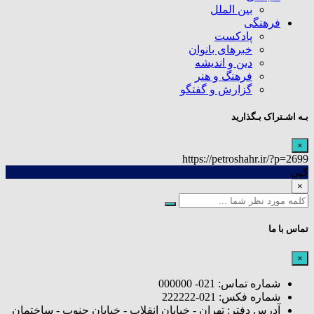
بین الملل
فرهنگی
پادکست
خبرهای بانوان
دین و اندیشه
فرهنگ و هنر
گزارش و گفتگو
بـه اشـتراک بـگذارید
×
https://petroshahr.ir/?p=2699
کپی
×
تماس با ما
×
شماره تماس: 021- 000000
شماره فکس: 021-222222
آدرس دفتر: تهران - خیابان انقلاب - خیابان جنوب - ساختمان