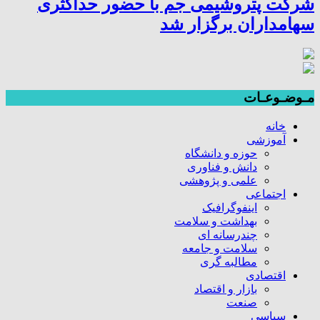
شرکت پتروشیمی جم با حضور حداکثری
سهامداران برگزار شد
مـوضـوعـات
خانه
آموزشی
حوزه و دانشگاه
دانش و فناوری
علمی و پژوهشی
اجتماعی
اینفوگرافیک
بهداشت و سلامت
چندرسانه ای
سلامت و جامعه
مطالبه گری
اقتصادی
بازار و اقتصاد
صنعت
سیاسی