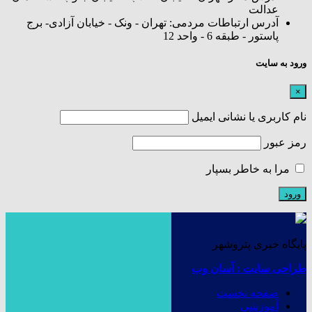
عدالت
آدرس ارتباطات مردمی: تهران - ونک - خیابان آزادی- برج
پاستور - طبقه 6 - واحد 12
ورود به سایت
×
نام کاربری یا نشانی ایمیل
رمز عبور
مرا به خاطر بسپار
پایگاه خبری پتروشهر
طراحی سایت : آسان وب
صفحه نخست
آموزشی