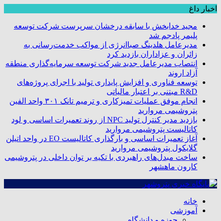
اخبار داغ
مجید خدابخش با سابقه درخشان سرپرست شرکت توسعه
پلیمر پادجم شد
مدیرعامل هلدینگ صباانرژی از مواکب خدمت‌رسانی به
زائران و عزاداران بازدید کرد
انتصاب مدیرعامل جدید شرکت توسعه سرمایه‌گذاری منطقه
آزاد اروند
توسعه فناوری و افزایش پایداری تولید با اجرای پروژه‌های
R&D مبتنی بر اعتبار مالیاتی
انجام موفق عملیات تمیزکاری و ترمیم تانک ۳۰۱ واحد الفین
پتروشیمی مروارید
بازدید مدیر کنترل تولید NPC از روند تعمیرات اساسی و لود
کاتالیست پتروشیمی مروارید
آغاز تعمیرات اساسی و بارگذاری کاتالیست EO در واحد اتیلن
گلایکول پتروشیمی مروارید
ساخت مبدل‌های راهبردی با تکیه بر توان داخلی در پتروشیمی
کارون ماهشهر
خانه
آموزشی
حوزه و دانشگاه