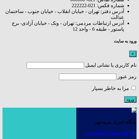
شماره فکس: 021-222222
آدرس دفتر: تهران - خیابان انقلاب - خیابان جنوب - ساختمان
عدالت
آدرس ارتباطات مردمی: تهران - ونک - خیابان آزادی- برج
پاستور - طبقه 6 - واحد 12
ورود به سایت
×
نام کاربری یا نشانی ایمیل
رمز عبور
مرا به خاطر بسپار
پایگاه خبری پتروشهر
طراحی سایت : آسان وب