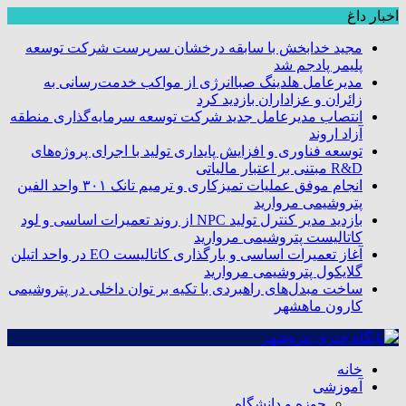
اخبار داغ
مجید خدابخش با سابقه درخشان سرپرست شرکت توسعه
پلیمر پادجم شد
مدیرعامل هلدینگ صباانرژی از مواکب خدمت‌رسانی به
زائران و عزاداران بازدید کرد
انتصاب مدیرعامل جدید شرکت توسعه سرمایه‌گذاری منطقه
آزاد اروند
توسعه فناوری و افزایش پایداری تولید با اجرای پروژه‌های
R&D مبتنی بر اعتبار مالیاتی
انجام موفق عملیات تمیزکاری و ترمیم تانک ۳۰۱ واحد الفین
پتروشیمی مروارید
بازدید مدیر کنترل تولید NPC از روند تعمیرات اساسی و لود
کاتالیست پتروشیمی مروارید
آغاز تعمیرات اساسی و بارگذاری کاتالیست EO در واحد اتیلن
گلایکول پتروشیمی مروارید
ساخت مبدل‌های راهبردی با تکیه بر توان داخلی در پتروشیمی
کارون ماهشهر
خانه
آموزشی
حوزه و دانشگاه