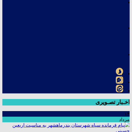
اخـبار تصـویری
۱۳
مرداد