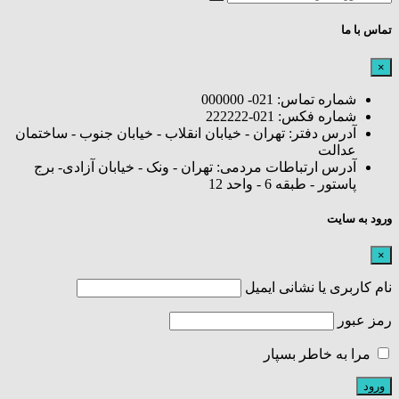
تماس با ما
×
شماره تماس: 021- 000000
شماره فکس: 021-222222
آدرس دفتر: تهران - خیابان انقلاب - خیابان جنوب - ساختمان
عدالت
آدرس ارتباطات مردمی: تهران - ونک - خیابان آزادی- برج
پاستور - طبقه 6 - واحد 12
ورود به سایت
×
نام کاربری یا نشانی ایمیل
رمز عبور
مرا به خاطر بسپار