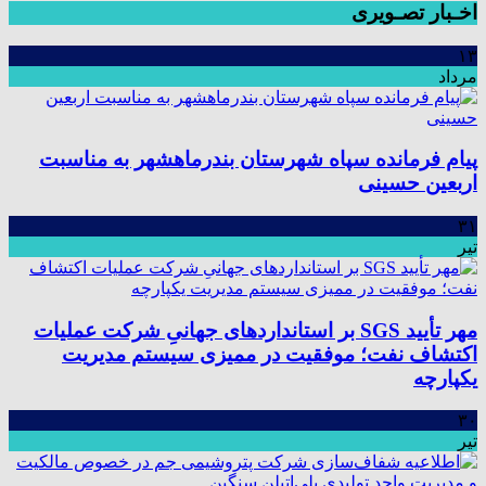
اخـبار تصـویری
۱۳
مرداد
پیام فرمانده سپاه شهرستان بندرماهشهر به مناسبت
اربعین حسینی
۳۱
تیر
مهر تأیید SGS بر استانداردهای جهانیِ شرکت عملیات
اکتشاف نفت؛ موفقیت در ممیزی سیستم مدیریت
یکپارچه
۳۰
تیر