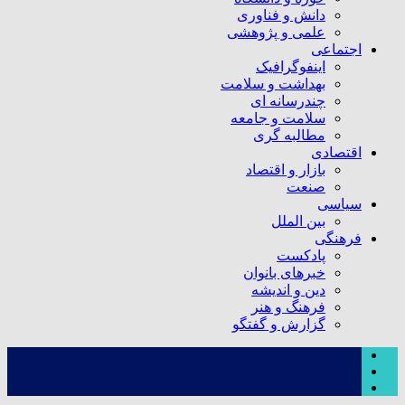
دانش و فناوری
علمی و پژوهشی
اجتماعی
اینفوگرافیک
بهداشت و سلامت
چندرسانه ای
سلامت و جامعه
مطالبه گری
اقتصادی
بازار و اقتصاد
صنعت
سیاسی
بین الملل
فرهنگی
پادکست
خبرهای بانوان
دین و اندیشه
فرهنگ و هنر
گزارش و گفتگو