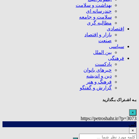
بهداشت و سلامت
چندرسانه ای
سلامت و جامعه
مطالبه گری
اقتصادی
بازار و اقتصاد
صنعت
سیاسی
بین الملل
فرهنگی
پادکست
خبرهای بانوان
دین و اندیشه
فرهنگ و هنر
گزارش و گفتگو
بـه اشـتراک بـگذارید
×
https://petroshahr.ir/?p=3073
کپی
×