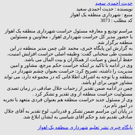
حدیث احمدی سعید
نویسنده :
حدیث احمدی سعید
منبع :
شهرداری منطقه یک اهواز
کد مطلب : 3073
مراسم تودیع و معارفه مسئول حراست شهرداری منطقه یک اهواز
با حضور مدیر کل حراست شهرداری اهواز ، معاونین و مسئولین
منطقه برگزار شد.
به گزارش این پایگاه خبری، محمد علی چمن مدیر منطقه در این
نشست طی سخنانی گفت: وظیفه اصلی حراست افزایش امنیت،
حفظ آرامش و صیانت از همکاران و بیت المال می باشد.
وی در ادامه با تاکید بر اینکه حراست حکم مرجع، مشاور و امین
مدیریت را داشته، تصریح کرد: حراست بعنوان چشم شهردار در
منطقه و با توجه به اشراف اطلاعاتی که در مجموعه دارد، می تواند
مشاور خوبی برای او باشد.
چمن در ادامه ضمن تقدیر از زحمات جلال صادقی در زمان تصدی
مسئولیت حراست منطقه از وی تقدیر و تشکر کرد .
وی از مسئول جدید حراست منطقه هم بعنوان فردی متعهد با تجربه
در امور نام برد.
در پایان این مراسم ضمن تشکر و قدردانی، لوح تقدیر به آقای جلال
صادقی تقدیم شد و حکم آقای شیاسی به ایشان ابلاغ شد.
پایگاه خبری نشر تعلیم
شهرداری منطقه یک اهواز