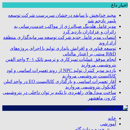
اخبار داغ
مجید خدابخش با سابقه درخشان سرپرست شرکت توسعه
پلیمر پادجم شد
مدیرعامل هلدینگ صباانرژی از مواکب خدمت‌رسانی به
زائران و عزاداران بازدید کرد
انتصاب مدیرعامل جدید شرکت توسعه سرمایه‌گذاری منطقه
آزاد اروند
توسعه فناوری و افزایش پایداری تولید با اجرای پروژه‌های
R&D مبتنی بر اعتبار مالیاتی
انجام موفق عملیات تمیزکاری و ترمیم تانک ۳۰۱ واحد الفین
پتروشیمی مروارید
بازدید مدیر کنترل تولید NPC از روند تعمیرات اساسی و لود
کاتالیست پتروشیمی مروارید
آغاز تعمیرات اساسی و بارگذاری کاتالیست EO در واحد اتیلن
گلایکول پتروشیمی مروارید
ساخت مبدل‌های راهبردی با تکیه بر توان داخلی در پتروشیمی
کارون ماهشهر
خانه
آموزشی
حوزه و دانشگاه