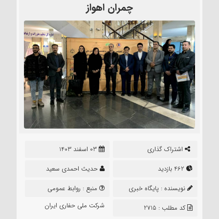
چمران اهواز
اشتراک گذاری
03 اسفند 1403
462 بازدید
حدیث احمدی سعید
نویسنده :
پایگاه خبری
منبع :
روابط عمومی
نشر تعلیم
شرکت ملی حفاری ایران
کد مطلب : 2715